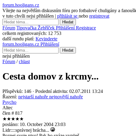
forum.hooligans.cz
Vítejte na největším diskusním fóru pro fotbalové chuligány a fanouš
v tuto chvíli nejsi přihlášen |
přihlásit se
nebo
registrovat
Hledat
Fórum
Tipovačka
Žebříček
Přihlášení
Registrace
celkem registrovaných:
12 753
další rundu platí:
Kevindeete
forum.hooligans.cz
Přihlášení
Hledat
nejsi přihlášen
Fórum
/
chlast
Cesta domov z krcmy...
Příspěvků: 146 · Poslední aktivita: 02.07.2011 13:24
Řazení:
nejstarší nahoře
nejnovější nahoře
Psycho
Altec
člen # 817
★★★★★
posláno:
10. October 2004 23:03
Lidr::::správnej brácha...
Poznej svoje pivo! Pak ho snáze vypiješ. --------------------------------