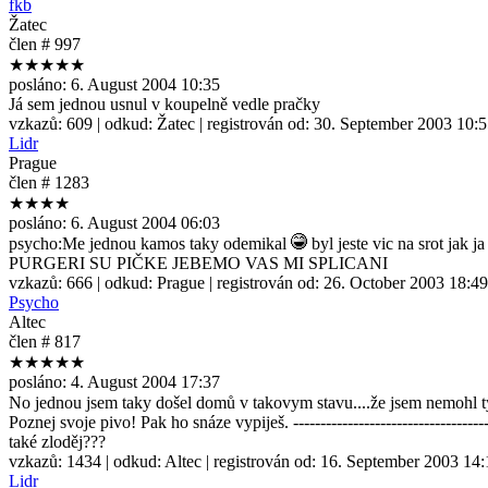
fkb
Žatec
člen # 997
★★★★★
posláno:
6. August 2004 10:35
Já sem jednou usnul v koupelně vedle pračky
vzkazů:
609
| odkud:
Žatec
| registrován od:
30. September 2003 10:
Lidr
Prague
člen # 1283
★★★★
posláno:
6. August 2004 06:03
psycho:Me jednou kamos taky odemikal
byl jeste vic na srot jak j
PURGERI SU PIČKE JEBEMO VAS MI SPLICANI
vzkazů:
666
| odkud:
Prague
| registrován od:
26. October 2003 18:49
Psycho
Altec
člen # 817
★★★★★
posláno:
4. August 2004 17:37
No jednou jsem taky došel domů v takovym stavu....že jsem nemohl ty 
Poznej svoje pivo! Pak ho snáze vypiješ. --------------------------------
také zloděj???
vzkazů:
1434
| odkud:
Altec
| registrován od:
16. September 2003 14:
Lidr