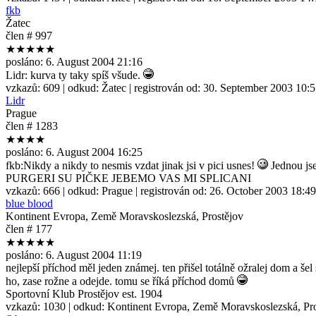
fkb
Žatec
člen # 997
★★★★★
posláno:
6. August 2004 21:16
Lidr: kurva ty taky spíš všude.
vzkazů:
609
| odkud:
Žatec
| registrován od:
30. September 2003 10:
Lidr
Prague
člen # 1283
★★★★
posláno:
6. August 2004 16:25
fkb:Nikdy a nikdy to nesmis vzdat jinak jsi v pici usnes!
Jednou jse
PURGERI SU PIČKE JEBEMO VAS MI SPLICANI
vzkazů:
666
| odkud:
Prague
| registrován od:
26. October 2003 18:49
blue blood
Kontinent Evropa, Země Moravskoslezská, Prostějov
člen # 177
★★★★★
posláno:
6. August 2004 11:19
nejlepší příchod měl jeden známej. ten přišel totálně ožralej dom a šel
ho, zase rožne a odejde. tomu se říká příchod domů
Sportovní Klub Prostějov est. 1904
vzkazů:
1030
| odkud:
Kontinent Evropa, Země Moravskoslezská, Pro