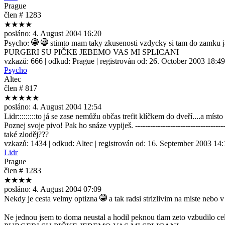
Prague
člen # 1283
★★★★
posláno:
4. August 2004 16:20
Psycho:
stimto mam taky zkusenosti vzdycky si tam do zamku j
PURGERI SU PIČKE JEBEMO VAS MI SPLICANI
vzkazů:
666
| odkud:
Prague
| registrován od:
26. October 2003 18:49
Psycho
Altec
člen # 817
★★★★★
posláno:
4. August 2004 12:54
Lidr:::::::::to já se zase nemůžu občas trefit klíčkem do dveří....a mís
Poznej svoje pivo! Pak ho snáze vypiješ. --------------------------------
také zloděj???
vzkazů:
1434
| odkud:
Altec
| registrován od:
16. September 2003 14:
Lidr
Prague
člen # 1283
★★★★
posláno:
4. August 2004 07:09
Nekdy je cesta velmy optizna
a tak radsi strizlivim na miste nebo 
Ne jednou jsem to doma neustal a hodil peknou tlam zeto vzbudilo cel