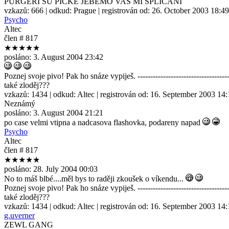
PURGERI SU PIČKE JEBEMO VAS MI SPLICANI
vzkazů:
666
| odkud:
Prague
| registrován od:
26. October 2003 18:49
Psycho
Altec
člen # 817
★★★★★
posláno:
3. August 2004 23:42
Poznej svoje pivo! Pak ho snáze vypiješ. --------------------------------
také zloděj???
vzkazů:
1434
| odkud:
Altec
| registrován od:
16. September 2003 14:
Neznámý
posláno:
3. August 2004 21:21
po case velmi vtipna a nadcasova flashovka, podareny napad
Psycho
Altec
člen # 817
★★★★★
posláno:
28. July 2004 00:03
No to máš blbé....měl bys to raději zkoušek o víkendu...
Poznej svoje pivo! Pak ho snáze vypiješ. --------------------------------
také zloděj???
vzkazů:
1434
| odkud:
Altec
| registrován od:
16. September 2003 14:
g.uverner
ZEWL GANG