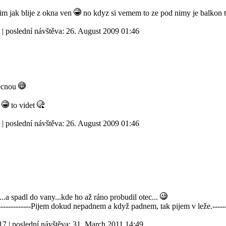
tim jak blije z okna ven
no kdyz si vemem to ze pod nimy je balkon t
| poslední návštěva:
26. August 2009 01:46
lecnou
y
to videt
| poslední návštěva:
26. August 2009 01:46
..a spadl do vany...kde ho až ráno probudil otec...
----------------Pijem dokud nepadnem a když padnem, tak pijem v leže.------
17
| poslední návštěva:
31. March 2011 14:49