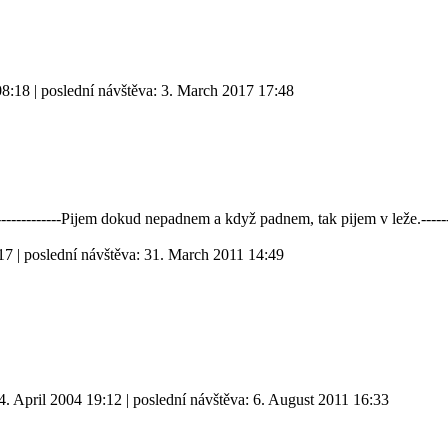
08:18
| poslední návštěva:
3. March 2017 17:48
----------------Pijem dokud nepadnem a když padnem, tak pijem v leže.------
17
| poslední návštěva:
31. March 2011 14:49
4. April 2004 19:12
| poslední návštěva:
6. August 2011 16:33