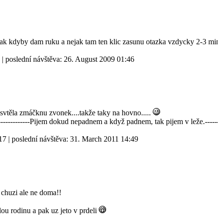
ak kdyby dam ruku a nejak tam ten klic zasunu otazka vzdycky 2-3 mi
| poslední návštěva:
26. August 2009 01:46
to svtěla zmáčknu zvonek....takže taky na hovno.....
----------------Pijem dokud nepadnem a když padnem, tak pijem v leže.------
17
| poslední návštěva:
31. March 2011 14:49
v chuzi ale ne doma!!
ou rodinu a pak uz jeto v prdeli