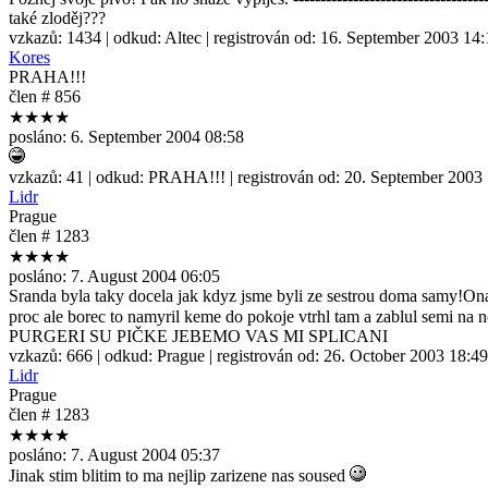
také zloděj???
vzkazů:
1434
| odkud:
Altec
| registrován od:
16. September 2003 14:
Kores
PRAHA!!!
člen # 856
★★★★
posláno:
6. September 2004 08:58
vzkazů:
41
| odkud:
PRAHA!!!
| registrován od:
20. September 2003
Lidr
Prague
člen # 1283
★★★★
posláno:
7. August 2004 06:05
Sranda byla taky docela jak kdyz jsme byli ze sestrou doma samy!Ona
proc ale borec to namyril keme do pokoje vtrhl tam a zablul semi na
PURGERI SU PIČKE JEBEMO VAS MI SPLICANI
vzkazů:
666
| odkud:
Prague
| registrován od:
26. October 2003 18:49
Lidr
Prague
člen # 1283
★★★★
posláno:
7. August 2004 05:37
Jinak stim blitim to ma nejlip zarizene nas soused