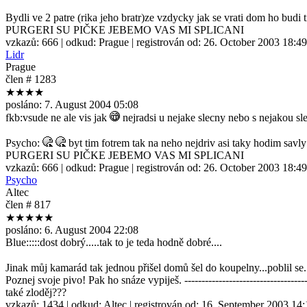
Bydli ve 2 patre (rika jeho bratr)ze vzdycky jak se vrati dom ho budi 
PURGERI SU PIČKE JEBEMO VAS MI SPLICANI
vzkazů:
666
| odkud:
Prague
| registrován od:
26. October 2003 18:49
Lidr
Prague
člen # 1283
★★★★
posláno:
7. August 2004 05:08
fkb:vsude ne ale vis jak
nejradsi u nejake slecny nebo s nejakou s
Psycho:
byt tim fotrem tak na neho nejdriv asi taky hodim savl
PURGERI SU PIČKE JEBEMO VAS MI SPLICANI
vzkazů:
666
| odkud:
Prague
| registrován od:
26. October 2003 18:49
Psycho
Altec
člen # 817
★★★★★
posláno:
6. August 2004 22:08
Blue:::::dost dobrý.....tak to je teda hodně dobré....
Jinak můj kamarád tak jednou přišel domů šel do koupelny...poblil se..
Poznej svoje pivo! Pak ho snáze vypiješ. --------------------------------
také zloděj???
vzkazů:
1434
| odkud:
Altec
| registrován od:
16. September 2003 14: