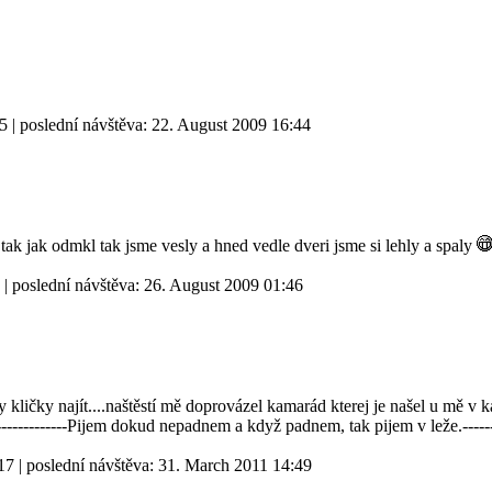
55
| poslední návštěva:
22. August 2009 16:44
a tak jak odmkl tak jsme vesly a hned vedle dveri jsme si lehly a spaly
| poslední návštěva:
26. August 2009 01:46
kličky najít....naštěstí mě doprovázel kamarád kterej je našel u mě v 
----------------Pijem dokud nepadnem a když padnem, tak pijem v leže.------
17
| poslední návštěva:
31. March 2011 14:49