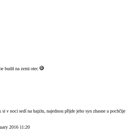
me budil na zemi otec
ak si v noci sedí na hajzlu, najednou přijde jeho syn zhasne a pochčije
nuary 2016 11:20