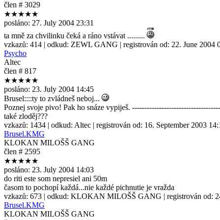
člen # 3029
★★★★★
posláno:
27. July 2004 23:31
ta mně za chvilinku čeká a ráno vstávat .........
vzkazů:
414
| odkud:
ZEWL GANG
| registrován od:
22. June 2004 
Psycho
Altec
člen # 817
★★★★★
posláno:
23. July 2004 14:45
Brusel::::ty to zvládneš neboj...
Poznej svoje pivo! Pak ho snáze vypiješ. --------------------------------
také zloděj???
vzkazů:
1434
| odkud:
Altec
| registrován od:
16. September 2003 14:
Brusel.KMG
KLOKAN MILOŠŠ GANG
člen # 2595
★★★★★
posláno:
23. July 2004 14:03
do riti este som nepresiel ani 50m
časom to pochopí každá...nie každé pichnutie je vražda
vzkazů:
673
| odkud:
KLOKAN MILOŠŠ GANG
| registrován od:
2
Brusel.KMG
KLOKAN MILOŠŠ GANG