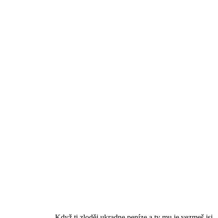
----------------------Když ti zloděj ukradne peníze a ty mu je vezmeš jsi