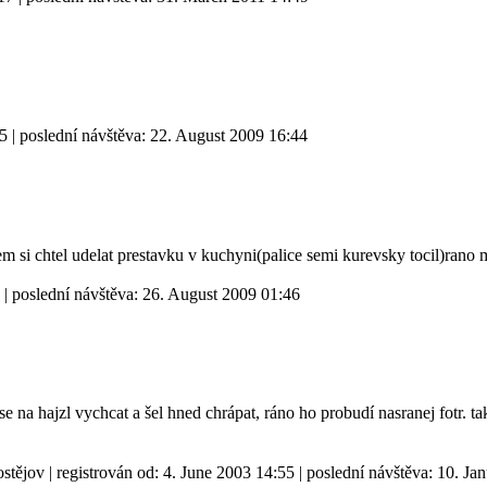
55
| poslední návštěva:
22. August 2009 16:44
m si chtel udelat prestavku v kuchyni(palice semi kurevsky tocil)rano 
| poslední návštěva:
26. August 2009 01:46
 se na hajzl vychcat a šel hned chrápat, ráno ho probudí nasranej fotr. t
stějov
| registrován od:
4. June 2003 14:55
| poslední návštěva:
10. Ja