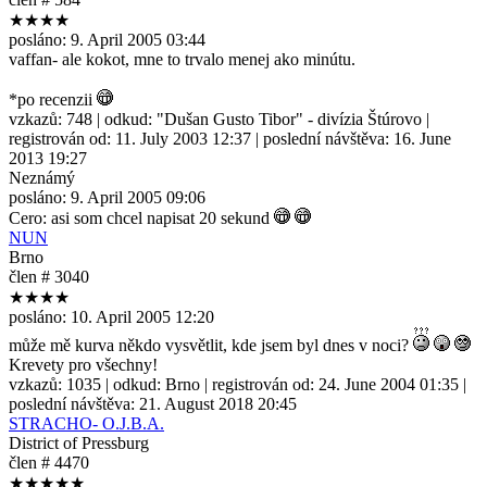
★★★★
posláno:
9. April 2005 03:44
vaffan- ale kokot, mne to trvalo menej ako minútu.
*po recenzii
vzkazů:
748
| odkud:
"Dušan Gusto Tibor" - divízia Štúrovo
|
registrován od:
11. July 2003 12:37
| poslední návštěva:
16. June
2013 19:27
Neznámý
posláno:
9. April 2005 09:06
Cero: asi som chcel napisat 20 sekund
NUN
Brno
člen # 3040
★★★★
posláno:
10. April 2005 12:20
může mě kurva někdo vysvětlit, kde jsem byl dnes v noci?
Krevety pro všechny!
vzkazů:
1035
| odkud:
Brno
| registrován od:
24. June 2004 01:35
|
poslední návštěva:
21. August 2018 20:45
STRACHO- O.J.B.A.
District of Pressburg
člen # 4470
★★★★★