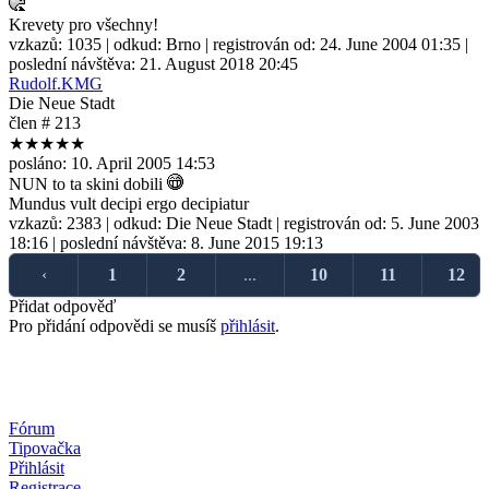
Krevety pro všechny!
vzkazů:
1035
| odkud:
Brno
| registrován od:
24. June 2004 01:35
|
poslední návštěva:
21. August 2018 20:45
Rudolf.KMG
Die Neue Stadt
člen # 213
★★★★★
posláno:
10. April 2005 14:53
NUN to ta skini dobili
Mundus vult decipi ergo decipiatur
vzkazů:
2383
| odkud:
Die Neue Stadt
| registrován od:
5. June 2003
18:16
| poslední návštěva:
8. June 2015 19:13
‹
1
2
...
10
11
12
Přidat odpověď
Pro přidání odpovědi se musíš
přihlásit
.
Fórum
Tipovačka
Přihlásit
Registrace