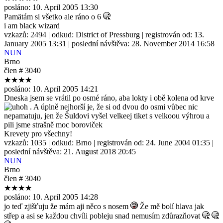
posláno:
10. April 2005 13:30
Pamätám si všetko ale ráno o 6
i am black wizard
vzkazů:
2494
| odkud:
District of Pressburg
| registrován od:
13.
January 2005 13:31
| poslední návštěva:
28. November 2014 16:58
NUN
Brno
člen # 3040
★★★★
posláno:
10. April 2005 14:21
Dneska jsem se vrátil po osmé ráno, aba lokty i obě kolena od krve
. A úplně nejhorší je, že si od dvou do osmi vůbec nic
nepamatuju, jen že Šuldovi vyšel velkeej tiket s velkoou výhrou a
pili jsme strašně moc boroviček
Krevety pro všechny!
vzkazů:
1035
| odkud:
Brno
| registrován od:
24. June 2004 01:35
|
poslední návštěva:
21. August 2018 20:45
NUN
Brno
člen # 3040
★★★★
posláno:
10. April 2005 14:28
jo teď zjišťuju že mám aji něco s nosem
Že mě bolí hlava jak
střep a asi se každou chvíli pobleju snad nemusím zdůrazňovat