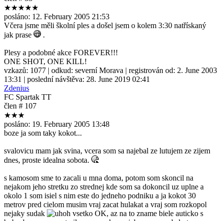
★★★★★
posláno:
12. February 2005 21:53
Včera jsme měli školní ples a došel jsem o kolem 3:30 natřískaný
jak prase
.
Plesy a podobné akce FOREVER!!!
ONE SHOT, ONE KILL!
vzkazů:
1077
| odkud:
severní Morava
| registrován od:
2. June 2003
13:31
| poslední návštěva:
28. June 2019 02:41
Zdenius
FC Spartak TT
člen # 107
★★★
posláno:
19. February 2005 13:48
boze ja som taky kokot...
svalovicu mam jak svina, vcera som sa najebal ze lutujem ze zijem
dnes, proste idealna sobota.
s kamosom sme to zacali u mna doma, potom som skoncil na
nejakom jeho stretku zo strednej kde som sa dokoncil uz uplne a
okolo 1 som isiel s nim este do jedneho podniku a ja kokot 30
metrov pred cielom musim vraj zacat hulakat a vraj som rozkopol
nejaky sudak
vsetko OK, az na to zname biele auticko s