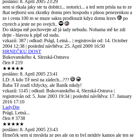
posláno:
8. April 2005 23:29
sem si rikala jaky ste tu dobitci... notorici... a ted sem prisla na to ze
fkat nejhorsi sou zkratky domu pres hospodu s plnou penezenkou a
ze i cesta 100 m se muze sakra prodlouzit kdyz domu lezes
po
ctyrech a jeste ne po svejch..
Do sklepa mě pochovejte až já tady nebudu. Nohama mě ke zdi
dejte - hlavou k pípě od sudu.
vzkazů:
387
| odkud:
Prágl, Letná...
| registrován od:
14. October
2004 12:38
| poslední návštěva:
25. April 2009 16:50
HRNEČKU DOST
Bukovanského 4, Slezská-Ostrava
člen # 219
★★★★★
posláno:
8. April 2005 23:41
LD: A kdo Tě nesl na zádech...???
Baba Tě zradí vždycky, ale Baník nikdy!
vzkazů:
1145
| odkud:
Bukovanského 4, Slezská-Ostrava
|
registrován od:
5. June 2003 19:34
| poslední návštěva:
17. January
2016 17:10
LadyDie
Prágl, Letná...
člen # 3738
★★★★★
posláno:
8. April 2005 23:43
Hrneček sem si myslela ze pes ale on to byl nejdriv kamos ale ten se