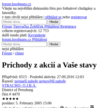
forum.hooligans.cz
Vítejte na největším diskusním fóru pro fotbalové chuligány a
fanoušky.
v tuto chvíli nejsi přihlášen |
přihlásit se
nebo
registrovat
Hledat
Fórum
Tipovačka
Žebříček
Přihlášení
Registrace
celkem registrovaných:
12 753
další rundu platí:
Kevindeete
forum.hooligans.cz
Přihlášení
Hledat
nejsi přihlášen
Fórum
/
chlast
Príchody z akcií a Vaše stavy
Příspěvků: 6515 · Poslední aktivita: 27.09.2016 12:03
Řazení:
nejstarší nahoře
nejnovější nahoře
STRACHO- O.J.B.A.
District of Pressburg
člen # 4470
★★★★★
posláno:
5. February 2005 15:06