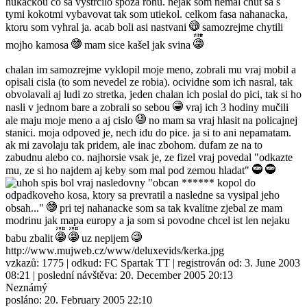
hukackou co sa vystrcilo spoza rohu. nejak som nemal chut sa s
tymi kokotmi vybavovat tak som utiekol. celkom fasa nahanacka,
ktoru som vyhral ja. acab boli asi nastvani
samozrejme chytili
mojho kamosa
mam sice kašel jak svina
chalan im samozrejme vyklopil moje meno, zobrali mu vraj mobil a
opisali cisla (to som nevedel ze robia). ocividne som ich nasral, tak
obvolavali aj ludi zo stretka, jeden chalan ich poslal do pici, tak si ho
nasli v jednom bare a zobrali so sebou
vraj ich 3 hodiny mučili
ale maju moje meno a aj cislo
no mam sa vraj hlasit na policajnej
stanici. moja odpoved je, nech idu do pice. ja si to ani nepamatam.
ak mi zavolaju tak pridem, ale inac zbohom. dufam ze na to
zabudnu alebo co. najhorsie vsak je, ze fizel vraj povedal "odkazte
mu, ze si ho najdem aj keby som mal pod zemou hladat"
spis bol vraj nasledovny "obcan ****** kopol do
odpadkoveho kosa, ktory sa prevratil a nasledne sa vysipal jeho
obsah..."
pri tej nahanacke som sa tak kvalitne zjebal ze mam
modrinu jak mapa europy a ja som si povodne chcel ist len nejaku
babu zbalit
uz nepijem
http://www.mujweb.cz/www/deluxevids/kerka.jpg
vzkazů:
1775
| odkud:
FC Spartak TT
| registrován od:
3. June 2003
08:21
| poslední návštěva:
20. December 2005 20:13
Neznámý
posláno:
20. February 2005 22:10