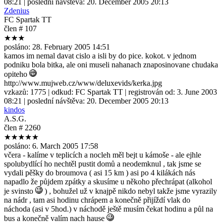
08:21
| poslední návštěva:
20. December 2005 20:13
Zdenius
FC Spartak TT
člen # 107
★★★
posláno:
28. February 2005 14:51
kamos im nemal davat cislo a isli by do pice. kokot. v jednom
podniku bola bitka, ale oni museli nahanach znaposinovane chudaka
opiteho
http://www.mujweb.cz/www/deluxevids/kerka.jpg
vzkazů:
1775
| odkud:
FC Spartak TT
| registrován od:
3. June 2003
08:21
| poslední návštěva:
20. December 2005 20:13
kindos
A.S.G.
člen # 2260
★★★★★
posláno:
6. March 2005 17:58
včera - kalíme v teplicích a nocleh měl bejt u kámoše - ale ejhle
spolubydlící ho nechtěl pustit domů a neodemknul , tak jsme se
vydali pěšky do broumova ( asi 15 km ) asi po 4 kilákách nás
napadlo že půjdem zpátky a skusíme u někoho přechrápat (alkohol
je svinsto
) , bohužel už v knajpě nikdo nebyl takže jsme vyrazily
na nádr , tam asi hodinu chrápem a konečně přijíždí vlak do
náchoda (asi v 5hod.) v náchodě ještě musím čekat hodinu a půl na
bus a konečně valím nach hause