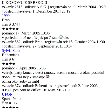
!!!KOSOVO JE SRBSKO!!!
vzkazů:
2515
| odkud:
A.S.G.
| registrován od:
9. March 2004 19:20
| poslední návštěva:
1. December 2014 23:19
1999
Brno
člen # 3744
★★★★★
posláno:
17. March 2005 13:36
v poslední době ne dřív jak po 7 ráno
vzkazů:
562
| odkud:
Brno
| registrován od:
15. October 2004 11:30
| poslední návštěva:
27. September 2011 10:07
Sylvia Saint
Bohemians
člen # 6
★★★★
posláno:
7. April 2005 15:36
vcerejsi party konci v deset rano.zvraceni a moceni z okna.posledni
dobou mi zas nejak smakuje
oči za oko, zuby za zub!
vzkazů:
874
| odkud:
Bohemians
| registrován od:
2. June 2003
09:39
| poslední návštěva:
18. May 2015 13:05
UFON
Sparta Praha
člen # 112
★★★★★