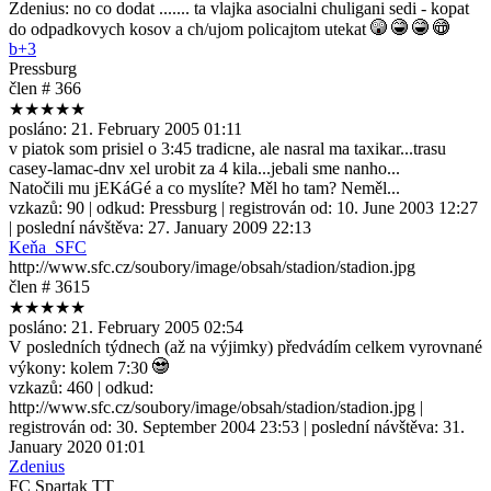
Zdenius: no co dodat ....... ta vlajka asocialni chuligani sedi - kopat
do odpadkovych kosov a ch/ujom policajtom utekat
b+3
Pressburg
člen # 366
★★★★★
posláno:
21. February 2005 01:11
v piatok som prisiel o 3:45 tradicne, ale nasral ma taxikar...trasu
casey-lamac-dnv xel urobit za 4 kila...jebali sme nanho...
Natočili mu jEKáGé a co myslíte? Měl ho tam? Neměl...
vzkazů:
90
| odkud:
Pressburg
| registrován od:
10. June 2003 12:27
| poslední návštěva:
27. January 2009 22:13
Keňa_SFC
http://www.sfc.cz/soubory/image/obsah/stadion/stadion.jpg
člen # 3615
★★★★★
posláno:
21. February 2005 02:54
V posledních týdnech (až na výjimky) předvádím celkem vyrovnané
výkony: kolem 7:30
vzkazů:
460
| odkud:
http://www.sfc.cz/soubory/image/obsah/stadion/stadion.jpg
|
registrován od:
30. September 2004 23:53
| poslední návštěva:
31.
January 2020 01:01
Zdenius
FC Spartak TT