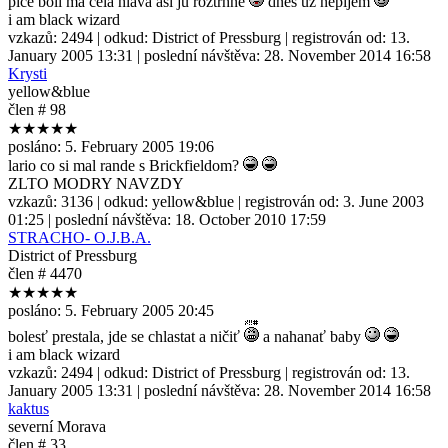
piče bolí ma celá hlava asi ju roztrhne
dnes už nepijem
i am black wizard
vzkazů:
2494
| odkud:
District of Pressburg
| registrován od:
13.
January 2005 13:31
| poslední návštěva:
28. November 2014 16:58
Krysti
yellow&blue
člen # 98
★★★★★
posláno:
5. February 2005 19:06
lario co si mal rande s Brickfieldom?
ZLTO MODRY NAVZDY
vzkazů:
3136
| odkud:
yellow&blue
| registrován od:
3. June 2003
01:25
| poslední návštěva:
18. October 2010 17:59
STRACHO- O.J.B.A.
District of Pressburg
člen # 4470
★★★★★
posláno:
5. February 2005 20:45
bolesť prestala, jde se chlastat a ničiť
a nahanať baby
i am black wizard
vzkazů:
2494
| odkud:
District of Pressburg
| registrován od:
13.
January 2005 13:31
| poslední návštěva:
28. November 2014 16:58
kaktus
severní Morava
člen # 33