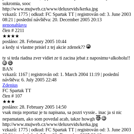
sukromia, sooc
http://www.mujweb.cz/www/deluxevids/kerka.jpg
vzkazů:
1775
| odkud:
FC Spartak TT
| registrován od:
3. June 2003
08:21
| poslední návštěva:
20. December 2005 20:13
genonahlavu
člen # 2211
★★★★
posláno:
28. February 2005 10:44
a kedy si vlastne prisiel z tej akcie zdenek??
ty si teda riadna zver vidiet ze ti zacina jebat z naposimu+alkoholu!!
BAN
vzkazů:
1167
| registrován od:
1. March 2004 11:19
| poslední
návštěva:
6. July 2005 22:48
Zdenius
FC Spartak TT
člen # 107
★★★
posláno:
28. February 2005 14:50
vsak moja reportaz je tu napisana, sa pozri vyssie.. inac ja si nic
nepamatam, ako som povedal acab, takze howgh
http://www.mujweb.cz/www/deluxevids/kerka.jpg
vzkazů:
1775
| odkud:
FC Spartak TT
| registrován od:
3. June 2003