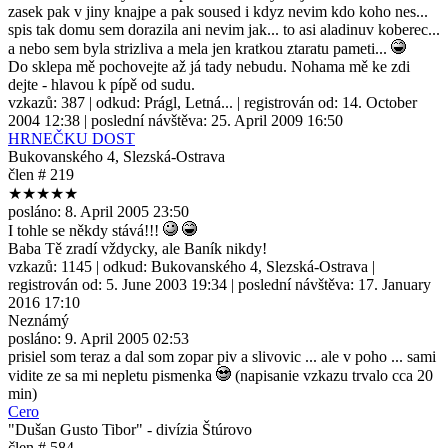
zasek pak v jiny knajpe a pak soused i kdyz nevim kdo koho nes...
spis tak domu sem dorazila ani nevim jak... to asi aladinuv koberec...
a nebo sem byla strizliva a mela jen kratkou ztaratu pameti...
Do sklepa mě pochovejte až já tady nebudu. Nohama mě ke zdi
dejte - hlavou k pípě od sudu.
vzkazů:
387
| odkud:
Prágl, Letná...
| registrován od:
14. October
2004 12:38
| poslední návštěva:
25. April 2009 16:50
HRNEČKU DOST
Bukovanského 4, Slezská-Ostrava
člen # 219
★★★★★
posláno:
8. April 2005 23:50
I tohle se někdy stává!!!
Baba Tě zradí vždycky, ale Baník nikdy!
vzkazů:
1145
| odkud:
Bukovanského 4, Slezská-Ostrava
|
registrován od:
5. June 2003 19:34
| poslední návštěva:
17. January
2016 17:10
Neznámý
posláno:
9. April 2005 02:53
prisiel som teraz a dal som zopar piv a slivovic ... ale v poho ... sami
vidite ze sa mi nepletu pismenka
(napisanie vzkazu trvalo cca 20
min)
Cero
"Dušan Gusto Tibor" - divízia Štúrovo
člen # 584