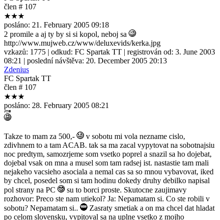
člen # 107
★★★
posláno:
21. February 2005 09:18
2 promile a aj ty by si si kopol, neboj sa
http://www.mujweb.cz/www/deluxevids/kerka.jpg
vzkazů:
1775
| odkud:
FC Spartak TT
| registrován od:
3. June 2003
08:21
| poslední návštěva:
20. December 2005 20:13
Zdenius
FC Spartak TT
člen # 107
★★★
posláno:
28. February 2005 08:21
Takze to mam za 500,-
v sobotu mi vola nezname cislo,
zdivhnem to a tam ACAB. tak sa ma zacal vypytovat na sobotnajsiu
noc predtym, samozrjeme som vsetko poprel a snazil sa ho dojebat,
dojebal vsak on mna a musel som tam radsej ist. nastastie tam mali
nejakeho vacsieho asociala a nemal cas sa so mnou vybavovat, iked
by chcel, posedel som si tam hodinu dokedy druhy debilko napisal
pol strany na PC
su to borci proste. Skutocne zaujimavy
rozhovor: Preco ste nam utiekol? Ja: Nepamatam si. Co ste robili v
sobotu? Nepamatam si..
Zasraty smetiak a on ma chcel dat hladat
po celom slovensku, vypitoval sa na uplne vsetko z mojho