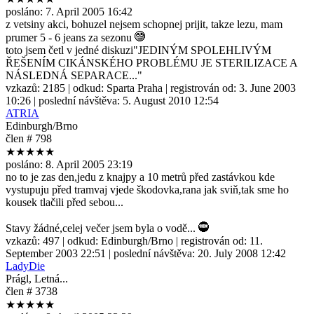
posláno:
7. April 2005 16:42
z vetsiny akci, bohuzel nejsem schopnej prijit, takze lezu, mam
prumer 5 - 6 jeans za sezonu
toto jsem četl v jedné diskuzi"JEDINÝM SPOLEHLIVÝM
ŘEŠENÍM CIKÁNSKÉHO PROBLÉMU JE STERILIZACE A
NÁSLEDNÁ SEPARACE..."
vzkazů:
2185
| odkud:
Sparta Praha
| registrován od:
3. June 2003
10:26
| poslední návštěva:
5. August 2010 12:54
ATRIA
Edinburgh/Brno
člen # 798
★★★★★
posláno:
8. April 2005 23:19
no to je zas den,jedu z knajpy a 10 metrů před zastávkou kde
vystupuju před tramvaj vjede škodovka,rana jak sviň,tak sme ho
kousek tlačili před sebou...
Stavy žádné,celej večer jsem byla o vodě...
vzkazů:
497
| odkud:
Edinburgh/Brno
| registrován od:
11.
September 2003 22:51
| poslední návštěva:
20. July 2008 12:42
LadyDie
Prágl, Letná...
člen # 3738
★★★★★