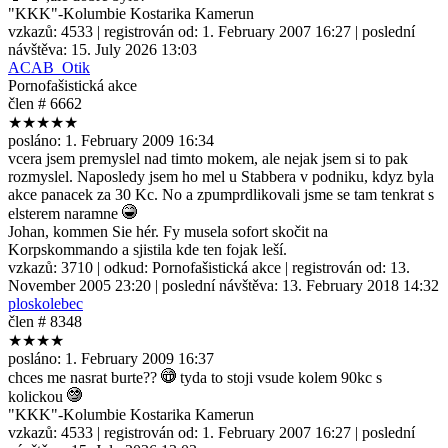
"KKK"-Kolumbie Kostarika Kamerun
vzkazů:
4533
| registrován od:
1. February 2007 16:27
| poslední
návštěva:
15. July 2026 13:03
ACAB_Otik
Pornofašistická akce
člen # 6662
★★★★★
posláno:
1. February 2009 16:34
vcera jsem premyslel nad timto mokem, ale nejak jsem si to pak
rozmyslel. Naposledy jsem ho mel u Stabbera v podniku, kdyz byla
akce panacek za 30 Kc. No a zpumprdlikovali jsme se tam tenkrat s
elsterem naramne
Johan, kommen Sie hér. Fy musela sofort skočit na
Korpskommando a sjistila kde ten fojak leší.
vzkazů:
3710
| odkud:
Pornofašistická akce
| registrován od:
13.
November 2005 23:20
| poslední návštěva:
13. February 2018 14:32
ploskolebec
člen # 8348
★★★★
posláno:
1. February 2009 16:37
chces me nasrat burte??
tyda to stoji vsude kolem 90kc s
kolickou
"KKK"-Kolumbie Kostarika Kamerun
vzkazů:
4533
| registrován od:
1. February 2007 16:27
| poslední