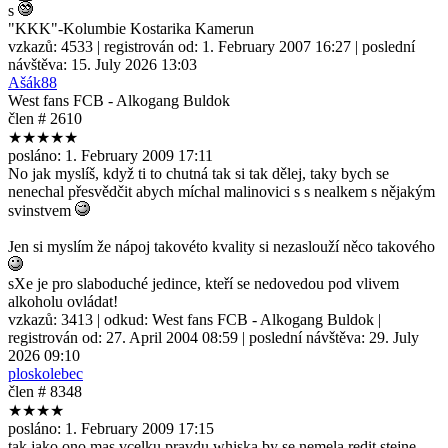
s
"KKK"-Kolumbie Kostarika Kamerun
vzkazů:
4533
| registrován od:
1. February 2007 16:27
| poslední
návštěva:
15. July 2026 13:03
Ašák88
West fans FCB - Alkogang Buldok
člen # 2610
★★★★★
posláno:
1. February 2009 17:11
No jak myslíš, když ti to chutná tak si tak dělej, taky bych se
nenechal přesvědčit abych míchal malinovici s s nealkem s nějakým
svinstvem
Jen si myslím že nápoj takovéto kvality si nezaslouží něco takového
sXe je pro slaboduché jedince, kteří se nedovedou pod vlivem
alkoholu ovládat!
vzkazů:
3413
| odkud:
West fans FCB - Alkogang Buldok
|
registrován od:
27. April 2004 08:59
| poslední návštěva:
29. July
2026 09:10
ploskolebec
člen # 8348
★★★★
posláno:
1. February 2009 17:15
tak jako ono mas vcelku pravdu,whiska by se nemela redit,stejne