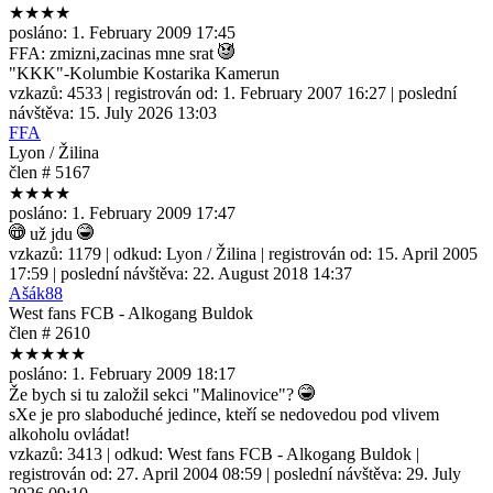
★★★★
posláno:
1. February 2009 17:45
FFA: zmizni,zacinas mne srat
"KKK"-Kolumbie Kostarika Kamerun
vzkazů:
4533
| registrován od:
1. February 2007 16:27
| poslední
návštěva:
15. July 2026 13:03
FFA
Lyon / Žilina
člen # 5167
★★★★
posláno:
1. February 2009 17:47
už jdu
vzkazů:
1179
| odkud:
Lyon / Žilina
| registrován od:
15. April 2005
17:59
| poslední návštěva:
22. August 2018 14:37
Ašák88
West fans FCB - Alkogang Buldok
člen # 2610
★★★★★
posláno:
1. February 2009 18:17
Že bych si tu založil sekci "Malinovice"?
sXe je pro slaboduché jedince, kteří se nedovedou pod vlivem
alkoholu ovládat!
vzkazů:
3413
| odkud:
West fans FCB - Alkogang Buldok
|
registrován od:
27. April 2004 08:59
| poslední návštěva:
29. July