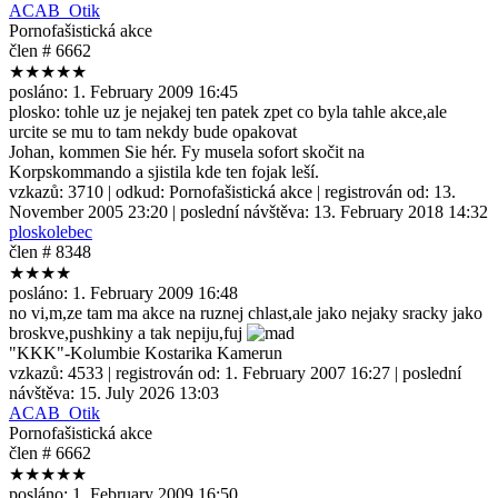
ACAB_Otik
Pornofašistická akce
člen # 6662
★★★★★
posláno:
1. February 2009 16:45
plosko: tohle uz je nejakej ten patek zpet co byla tahle akce,ale
urcite se mu to tam nekdy bude opakovat
Johan, kommen Sie hér. Fy musela sofort skočit na
Korpskommando a sjistila kde ten fojak leší.
vzkazů:
3710
| odkud:
Pornofašistická akce
| registrován od:
13.
November 2005 23:20
| poslední návštěva:
13. February 2018 14:32
ploskolebec
člen # 8348
★★★★
posláno:
1. February 2009 16:48
no vi,m,ze tam ma akce na ruznej chlast,ale jako nejaky sracky jako
broskve,pushkiny a tak nepiju,fuj
"KKK"-Kolumbie Kostarika Kamerun
vzkazů:
4533
| registrován od:
1. February 2007 16:27
| poslední
návštěva:
15. July 2026 13:03
ACAB_Otik
Pornofašistická akce
člen # 6662
★★★★★
posláno:
1. February 2009 16:50