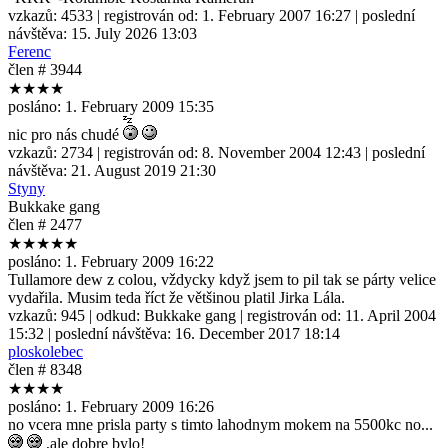
vzkazů:
4533
| registrován od:
1. February 2007 16:27
| poslední
návštěva:
15. July 2026 13:03
Ferenc
člen # 3944
★★★★
posláno:
1. February 2009 15:35
nic pro nás chudé
vzkazů:
2734
| registrován od:
8. November 2004 12:43
| poslední
návštěva:
21. August 2019 21:30
Styny
Bukkake gang
člen # 2477
★★★★★
posláno:
1. February 2009 16:22
Tullamore dew z colou, vždycky když jsem to pil tak se párty velice
vydařila. Musim teda říct že většinou platil Jirka Lála.
vzkazů:
945
| odkud:
Bukkake gang
| registrován od:
11. April 2004
15:32
| poslední návštěva:
16. December 2017 18:14
ploskolebec
člen # 8348
★★★★
posláno:
1. February 2009 16:26
no vcera mne prisla party s timto lahodnym mokem na 5500kc no...
,ale dobre bylo!