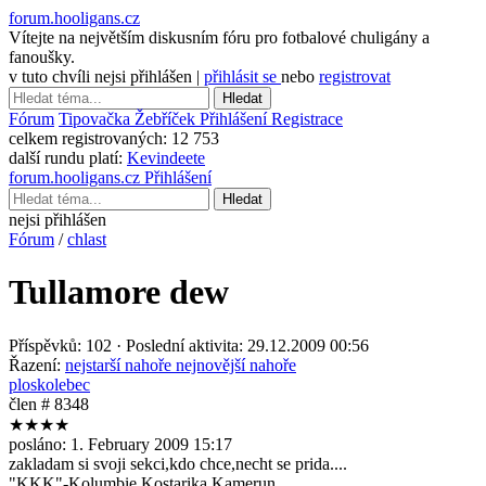
forum.hooligans.cz
Vítejte na největším diskusním fóru pro fotbalové chuligány a
fanoušky.
v tuto chvíli nejsi přihlášen |
přihlásit se
nebo
registrovat
Hledat
Fórum
Tipovačka
Žebříček
Přihlášení
Registrace
celkem registrovaných:
12 753
další rundu platí:
Kevindeete
forum.hooligans.cz
Přihlášení
Hledat
nejsi přihlášen
Fórum
/
chlast
Tullamore dew
Příspěvků: 102 · Poslední aktivita: 29.12.2009 00:56
Řazení:
nejstarší nahoře
nejnovější nahoře
ploskolebec
člen # 8348
★★★★
posláno:
1. February 2009 15:17
zakladam si svoji sekci,kdo chce,necht se prida....
"KKK"-Kolumbie Kostarika Kamerun