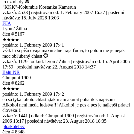
to uz nikdy
"KKK"-Kolumbie Kostarika Kamerun
vzkazů:
4533
| registrován od:
1. February 2007 16:27
| poslední
návštěva:
15. July 2026 13:03
FFA
Lyon / Žilina
člen # 5167
★★★★
posláno:
1. February 2009 17:41
však tu si píšu dvaja maximalne traja ľudia, to potom nie je nejak
moc obľúbený chlast
vzkazů:
1179
| odkud:
Lyon / Žilina
| registrován od:
15. April 2005
17:59
| poslední návštěva:
22. August 2018 14:37
Balu-NR
Chrapuni 1909
člen # 8262
★★★★
posláno:
1. February 2009 17:42
co sa tyka tohoto chlastu,tak mam akurat poharik s napisom
Alkohol neni metla ludstva!!! Alkohol je pes a pes je najlepší priatel
človeka!!!
vzkazů:
1441
| odkud:
Chrapuni 1909
| registrován od:
1. August
2006 13:17
| poslední návštěva:
23. August 2018 18:35
ploskolebec
člen # 8348