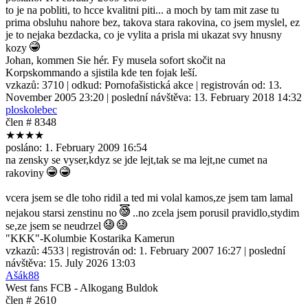
to je na pobliti, to hcce kvalitni piti... a moch by tam mit zase tu
prima obsluhu nahore bez, takova stara rakovina, co jsem myslel, ez
je to nejaka bezdacka, co je vylita a prisla mi ukazat svy hnusny
kozy
Johan, kommen Sie hér. Fy musela sofort skočit na
Korpskommando a sjistila kde ten fojak leší.
vzkazů:
3710
| odkud:
Pornofašistická akce
| registrován od:
13.
November 2005 23:20
| poslední návštěva:
13. February 2018 14:32
ploskolebec
člen # 8348
★★★★
posláno:
1. February 2009 16:54
na zensky se vyser,kdyz se jde lejt,tak se ma lejt,ne cumet na
rakoviny
vcera jsem se dle toho ridil a ted mi volal kamos,ze jsem tam lamal
nejakou starsi zenstinu no
..no zcela jsem porusil pravidlo,stydim
se,ze jsem se neudrzel
"KKK"-Kolumbie Kostarika Kamerun
vzkazů:
4533
| registrován od:
1. February 2007 16:27
| poslední
návštěva:
15. July 2026 13:03
Ašák88
West fans FCB - Alkogang Buldok
člen # 2610