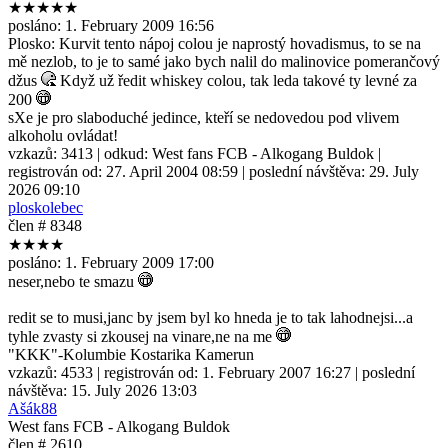
★★★★★
posláno:
1. February 2009 16:56
Plosko: Kurvit tento nápoj colou je naprostý hovadismus, to se na
mě nezlob, to je to samé jako bych nalil do malinovice pomerančový
džus
Když už ředit whiskey colou, tak leda takové ty levné za
200
sXe je pro slaboduché jedince, kteří se nedovedou pod vlivem
alkoholu ovládat!
vzkazů:
3413
| odkud:
West fans FCB - Alkogang Buldok
|
registrován od:
27. April 2004 08:59
| poslední návštěva:
29. July
2026 09:10
ploskolebec
člen # 8348
★★★★
posláno:
1. February 2009 17:00
neser,nebo te smazu
redit se to musi,janc by jsem byl ko hneda je to tak lahodnejsi...a
tyhle zvasty si zkousej na vinare,ne na me
"KKK"-Kolumbie Kostarika Kamerun
vzkazů:
4533
| registrován od:
1. February 2007 16:27
| poslední
návštěva:
15. July 2026 13:03
Ašák88
West fans FCB - Alkogang Buldok
člen # 2610