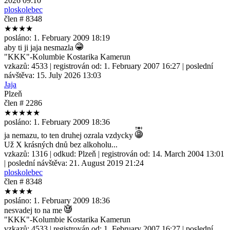
2026 09:10
ploskolebec
člen # 8348
★★★★
posláno:
1. February 2009 18:19
aby ti ji jaja nesmazla
"KKK"-Kolumbie Kostarika Kamerun
vzkazů:
4533
| registrován od:
1. February 2007 16:27
| poslední
návštěva:
15. July 2026 13:03
Jaja
Plzeň
člen # 2286
★★★★★
posláno:
1. February 2009 18:36
ja nemazu, to ten druhej ozrala vzdycky
Už X krásných dnů bez alkoholu...
vzkazů:
1316
| odkud:
Plzeň
| registrován od:
14. March 2004 13:01
| poslední návštěva:
21. August 2019 21:24
ploskolebec
člen # 8348
★★★★
posláno:
1. February 2009 18:36
nesvadej to na me
"KKK"-Kolumbie Kostarika Kamerun
vzkazů:
4533
| registrován od:
1. February 2007 16:27
| poslední