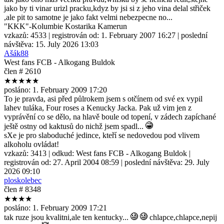
jako by ti vinar urizl pracku,kdyz by jsi si z jeho vina delal střiček
,ale pit to samotne je jako fakt velmi nebezpecne no...
"KKK"-Kolumbie Kostarika Kamerun
vzkazů:
4533
| registrován od:
1. February 2007 16:27
| poslední
návštěva:
15. July 2026 13:03
Ašák88
West fans FCB - Alkogang Buldok
člen # 2610
★★★★★
posláno:
1. February 2009 17:20
To je pravda, asi před půlrokem jsem s otčínem od své ex vypil
lahev tuláka, Four roses a Kenucky Jacka. Pak už vim jen z
vyprávění co se dělo, na hlavě boule od topení, v zádech zapíchané
ještě ostny od kaktusů do nichž jsem spadl...
sXe je pro slaboduché jedince, kteří se nedovedou pod vlivem
alkoholu ovládat!
vzkazů:
3413
| odkud:
West fans FCB - Alkogang Buldok
|
registrován od:
27. April 2004 08:59
| poslední návštěva:
29. July
2026 09:10
ploskolebec
člen # 8348
★★★★
posláno:
1. February 2009 17:21
tak ruze jsou kvalitni,ale ten kentucky...
chlapce,chlapce,nepij