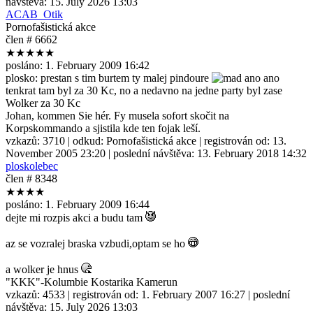
návštěva:
15. July 2026 13:03
ACAB_Otik
Pornofašistická akce
člen # 6662
★★★★★
posláno:
1. February 2009 16:42
plosko: prestan s tim burtem ty malej pindoure
ano ano
tenkrat tam byl za 30 Kc, no a nedavno na jedne party byl zase
Wolker za 30 Kc
Johan, kommen Sie hér. Fy musela sofort skočit na
Korpskommando a sjistila kde ten fojak leší.
vzkazů:
3710
| odkud:
Pornofašistická akce
| registrován od:
13.
November 2005 23:20
| poslední návštěva:
13. February 2018 14:32
ploskolebec
člen # 8348
★★★★
posláno:
1. February 2009 16:44
dejte mi rozpis akci a budu tam
az se vozralej braska vzbudi,optam se ho
a wolker je hnus
"KKK"-Kolumbie Kostarika Kamerun
vzkazů:
4533
| registrován od:
1. February 2007 16:27
| poslední
návštěva:
15. July 2026 13:03