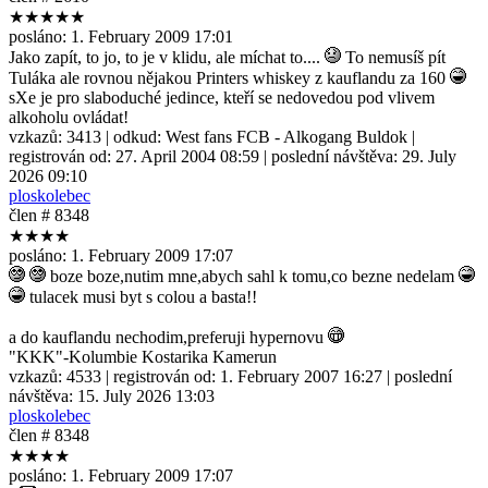
★★★★★
posláno:
1. February 2009 17:01
Jako zapít, to jo, to je v klidu, ale míchat to....
To nemusíš pít
Tuláka ale rovnou nějakou Printers whiskey z kauflandu za 160
sXe je pro slaboduché jedince, kteří se nedovedou pod vlivem
alkoholu ovládat!
vzkazů:
3413
| odkud:
West fans FCB - Alkogang Buldok
|
registrován od:
27. April 2004 08:59
| poslední návštěva:
29. July
2026 09:10
ploskolebec
člen # 8348
★★★★
posláno:
1. February 2009 17:07
boze boze,nutim mne,abych sahl k tomu,co bezne nedelam
tulacek musi byt s colou a basta!!
a do kauflandu nechodim,preferuji hypernovu
"KKK"-Kolumbie Kostarika Kamerun
vzkazů:
4533
| registrován od:
1. February 2007 16:27
| poslední
návštěva:
15. July 2026 13:03
ploskolebec
člen # 8348
★★★★
posláno:
1. February 2009 17:07