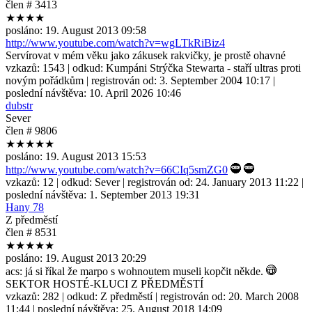
člen # 3413
★★★★
posláno:
19. August 2013 09:58
http://www.youtube.com/watch?v=wgLTkRiBiz4
Servírovat v mém věku jako zákusek rakvičky, je prostě ohavné
vzkazů:
1543
| odkud:
Kumpáni Strýčka Stewarta - staří ultras proti
novým pořádkům
| registrován od:
3. September 2004 10:17
|
poslední návštěva:
10. April 2026 10:46
dubstr
Sever
člen # 9806
★★★★★
posláno:
19. August 2013 15:53
http://www.youtube.com/watch?v=66CIq5smZG0
vzkazů:
12
| odkud:
Sever
| registrován od:
24. January 2013 11:22
|
poslední návštěva:
1. September 2013 19:31
Hany 78
Z předměstí
člen # 8531
★★★★★
posláno:
19. August 2013 20:29
acs: já si říkal že marpo s wohnoutem museli kopčit někde.
SEKTOR HOSTÉ-KLUCI Z PŘEDMĚSTÍ
vzkazů:
282
| odkud:
Z předměstí
| registrován od:
20. March 2008
11:44
| poslední návštěva:
25. August 2018 14:09