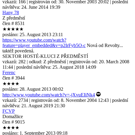
vzkazů:
166
| registrován od:
30. November 2003 20:02
| poslední
návštěva:
24. June 2014 19:39
Hany 78
Z předměstí
člen # 8531
★★★★★
posláno:
25. August 2013 23:11
https://www.youtube.com/watch?
feature=player_embedded&v=p2IrFyb5O-c
Nová od Revolty...
taktéž povedená.
SEKTOR HOSTÉ-KLUCI Z PŘEDMĚSTÍ
vzkazů:
282
| odkud:
Z předměstí
| registrován od:
20. March 2008
11:44
| poslední návštěva:
25. August 2018 14:09
Ferenc
člen # 3944
★★★★
posláno:
28. August 2013 00:02
http://www.youtube.com/watch?v=-jXvuEIiNk4
vzkazů:
2734
| registrován od:
8. November 2004 12:43
| poslední
návštěva:
21. August 2019 21:30
FCVP
Domažlice
člen # 9015
★★★★
posláno:
1. September 2013 09:18