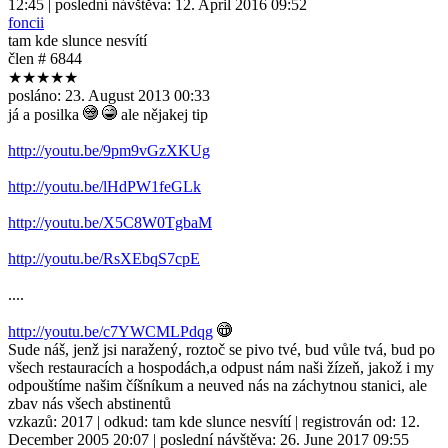
12:45
| poslední návštěva:
12. April 2016 09:52
foncii
tam kde slunce nesvítí
člen # 6844
★★★★★
posláno:
23. August 2013 00:33
já a posilka
ale nějakej tip
http://youtu.be/9pm9vGzXKUg
http://youtu.be/lHdPW1feGLk
http://youtu.be/X5C8W0TgbaM
http://youtu.be/RsXEbqS7cpE
....
http://youtu.be/c7YWCMLPdqg
Sude náš, jenž jsi naražený, roztoč se pivo tvé, bud vůle tvá, bud po
všech restauracích a hospodách,a odpust nám naši žízeň, jakož i my
odpouštíme našim číšníkum a neuved nás na záchytnou stanici, ale
zbav nás všech abstinentů
vzkazů:
2017
| odkud:
tam kde slunce nesvítí
| registrován od:
12.
December 2005 20:07
| poslední návštěva:
26. June 2017 09:55