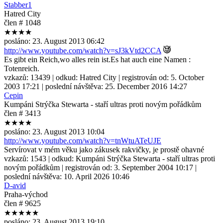
Stabber1
Hatred City
člen # 1048
★★★★
posláno:
23. August 2013 06:42
http://www.youtube.com/watch?v=sJ3kVtd2CCA
Es gibt ein Reich,wo alles rein ist.Es hat auch eine Namen :
Totenreich.
vzkazů:
13439
| odkud:
Hatred City
| registrován od:
5. October
2003 17:21
| poslední návštěva:
25. December 2016 14:27
Cepin
Kumpáni Strýčka Stewarta - staří ultras proti novým pořádkům
člen # 3413
★★★★
posláno:
23. August 2013 10:04
http://www.youtube.com/watch?v=tnWtuATeUJE
Servírovat v mém věku jako zákusek rakvičky, je prostě ohavné
vzkazů:
1543
| odkud:
Kumpáni Strýčka Stewarta - staří ultras proti
novým pořádkům
| registrován od:
3. September 2004 10:17
|
poslední návštěva:
10. April 2026 10:46
D-avid
Praha-východ
člen # 9625
★★★★★
posláno:
23. August 2013 19:10