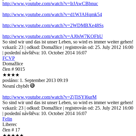
http://www.youtube.com/watch?v=IrJAwCBbnuc
http://www.youtube.com/watch?v=d1WJAHqmk54
http://www.youtube.com/watch?v=2WDMBXe48Ss
http://www.youtube.com/watch?v=AJ0sW7KOFhU
So sind wir und das ist unser Leben, so wird es immer weiter gehen!
vzkazů:
23
| odkud:
Domažlice
| registrován od:
25. July 2012 16:00
| poslední návštěva:
10. October 2014 16:07
FCVP
Domažlice
člen # 9015
★★★★
posláno:
1. September 2013 09:19
Nesmí chybět
http://www.youtube.com/watch?v=ZjTiSYl6urM
So sind wir und das ist unser Leben, so wird es immer weiter gehen!
vzkazů:
23
| odkud:
Domažlice
| registrován od:
25. July 2012 16:00
| poslední návštěva:
10. October 2014 16:07
Felin
Liberec
člen # 17
★★★★★