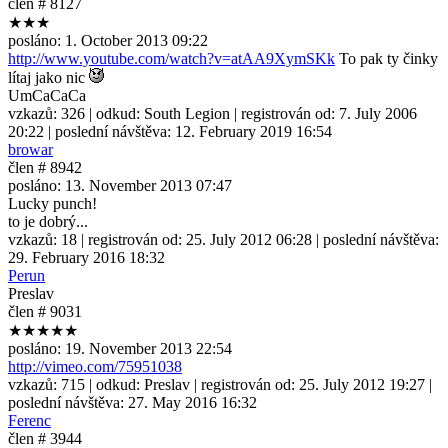
člen # 8127
★★★
posláno:
1. October 2013 09:22
http://www.youtube.com/watch?v=atAA9XymSKk
To pak ty činky
lítaj jako nic
UmCaCaCa
vzkazů:
326
| odkud:
South Legion
| registrován od:
7. July 2006
20:22
| poslední návštěva:
12. February 2019 16:54
browar
člen # 8942
posláno:
13. November 2013 07:47
Lucky punch!
to je dobrý...
vzkazů:
18
| registrován od:
25. July 2012 06:28
| poslední návštěva:
29. February 2016 18:32
Perun
Preslav
člen # 9031
★★★★★
posláno:
19. November 2013 22:54
http://vimeo.com/75951038
vzkazů:
715
| odkud:
Preslav
| registrován od:
25. July 2012 19:27
|
poslední návštěva:
27. May 2016 16:32
Ferenc
člen # 3944