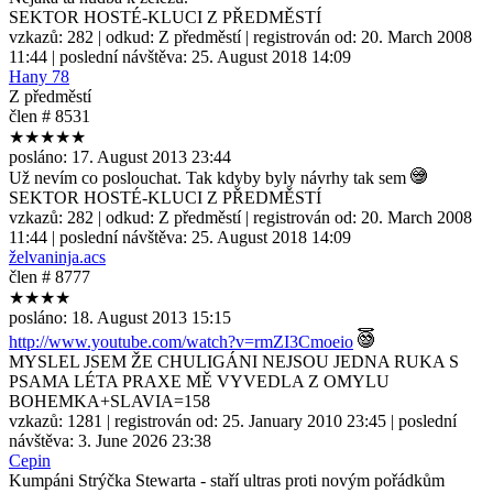
SEKTOR HOSTÉ-KLUCI Z PŘEDMĚSTÍ
vzkazů:
282
| odkud:
Z předměstí
| registrován od:
20. March 2008
11:44
| poslední návštěva:
25. August 2018 14:09
Hany 78
Z předměstí
člen # 8531
★★★★★
posláno:
17. August 2013 23:44
Už nevím co poslouchat. Tak kdyby byly návrhy tak sem
SEKTOR HOSTÉ-KLUCI Z PŘEDMĚSTÍ
vzkazů:
282
| odkud:
Z předměstí
| registrován od:
20. March 2008
11:44
| poslední návštěva:
25. August 2018 14:09
želvaninja.acs
člen # 8777
★★★★
posláno:
18. August 2013 15:15
http://www.youtube.com/watch?v=rmZI3Cmoeio
MYSLEL JSEM ŽE CHULIGÁNI NEJSOU JEDNA RUKA S
PSAMA LÉTA PRAXE MĚ VYVEDLA Z OMYLU
BOHEMKA+SLAVIA=158
vzkazů:
1281
| registrován od:
25. January 2010 23:45
| poslední
návštěva:
3. June 2026 23:38
Cepin
Kumpáni Strýčka Stewarta - staří ultras proti novým pořádkům