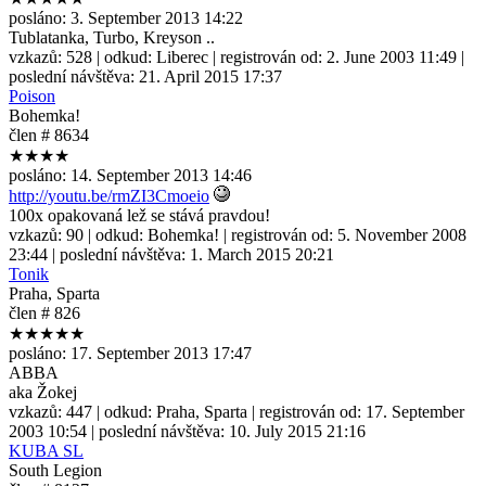
posláno:
3. September 2013 14:22
Tublatanka, Turbo, Kreyson ..
vzkazů:
528
| odkud:
Liberec
| registrován od:
2. June 2003 11:49
|
poslední návštěva:
21. April 2015 17:37
Poison
Bohemka!
člen # 8634
★★★★
posláno:
14. September 2013 14:46
http://youtu.be/rmZI3Cmoeio
100x opakovaná lež se stává pravdou!
vzkazů:
90
| odkud:
Bohemka!
| registrován od:
5. November 2008
23:44
| poslední návštěva:
1. March 2015 20:21
Tonik
Praha, Sparta
člen # 826
★★★★★
posláno:
17. September 2013 17:47
ABBA
aka Žokej
vzkazů:
447
| odkud:
Praha, Sparta
| registrován od:
17. September
2003 10:54
| poslední návštěva:
10. July 2015 21:16
KUBA SL
South Legion