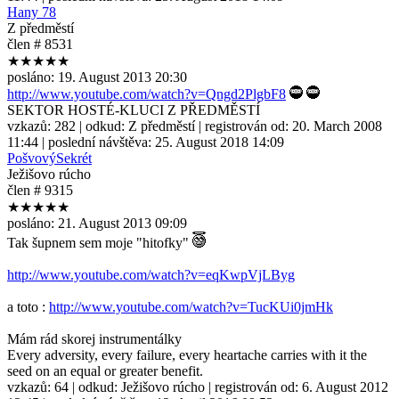
Hany 78
Z předměstí
člen # 8531
★★★★★
posláno:
19. August 2013 20:30
http://www.youtube.com/watch?v=Qngd2PlgbF8
SEKTOR HOSTÉ-KLUCI Z PŘEDMĚSTÍ
vzkazů:
282
| odkud:
Z předměstí
| registrován od:
20. March 2008
11:44
| poslední návštěva:
25. August 2018 14:09
PošvovýSekrét
Ježišovo rúcho
člen # 9315
★★★★★
posláno:
21. August 2013 09:09
Tak šupnem sem moje "hitofky"
http://www.youtube.com/watch?v=eqKwpVjLByg
a toto :
http://www.youtube.com/watch?v=TucKUi0jmHk
Mám rád skorej instrumentálky
Every adversity, every failure, every heartache carries with it the
seed on an equal or greater benefit.
vzkazů:
64
| odkud:
Ježišovo rúcho
| registrován od:
6. August 2012