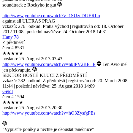
soundtrack z Rockyho je gut
http://www.youtube.com/watch?v=1SUzcDUERLo
against all ULTRAS PRAG
vzkazů:
276
| odkud:
Praha-východ
| registrován od:
18. October
2012 11:08
| poslední návštěva:
24. October 2018 14:31
Hany 78
Z předměstí
člen # 8531
★★★★★
posláno:
25. August 2013 03:43
http://www.youtube.com/watch?v=nkIPV2BE--E
Ten Avio mě
jen překvapuje.
SEKTOR HOSTÉ-KLUCI Z PŘEDMĚSTÍ
vzkazů:
282
| odkud:
Z předměstí
| registrován od:
20. March 2008
11:44
| poslední návštěva:
25. August 2018 14:09
Geidl
člen # 1594
★★★★★
posláno:
25. August 2013 20:30
http://www.youtube.com/watch?v=hO3ZysfgPEs
"Vypusťte poníky a nechte je ošoustat tanečnice"