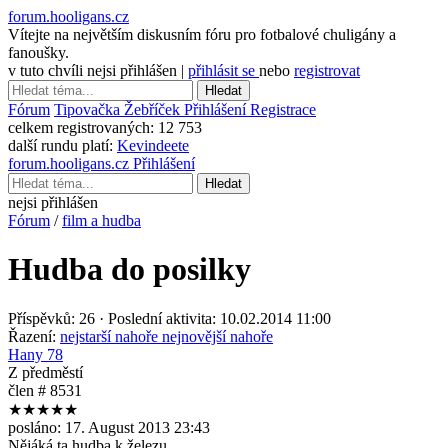
forum.hooligans.cz
Vítejte na největším diskusním fóru pro fotbalové chuligány a
fanoušky.
v tuto chvíli nejsi přihlášen |
přihlásit se
nebo
registrovat
Hledat
Fórum
Tipovačka
Žebříček
Přihlášení
Registrace
celkem registrovaných:
12 753
další rundu platí:
Kevindeete
forum.hooligans.cz
Přihlášení
Hledat
nejsi přihlášen
Fórum
/
film a hudba
Hudba do posilky
Příspěvků: 26 · Poslední aktivita: 10.02.2014 11:00
Řazení:
nejstarší nahoře
nejnovější nahoře
Hany 78
Z předměstí
člen # 8531
★★★★★
posláno:
17. August 2013 23:43
Nějáká ta hudba k železu.