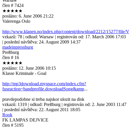
Warsaw
člen # 7424
★★★★★
posláno:
6. June 2006 21:22
Valerenga Oslo
http://www.klanen.no/index.php/content/download/2212/15277/file/V
vzkazů:
78
| odkud:
Warsaw
| registrován od:
17. March 2006 17:03
| poslední návštěva:
24. August 2009 14:37
madeinpressburg
Preßburg
člen # 16
★★★★★
posláno:
12. June 2006 10:15
Klasse Kriminale - Goal
http://mp3download.myspace.com/index.cfm?
fuseaction=bandprofile.downloadSong&amp
...
pravdepodobne si treba najskor ulozit na disk
vzkazů:
1319
| odkud:
Preßburg
| registrován od:
2. June 2003 11:47
| poslední návštěva:
22. August 2011 18:05
Rook
FK LAMPAS DEJVICE
člen # 5195