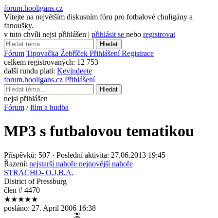
forum.hooligans.cz
Vítejte na největším diskusním fóru pro fotbalové chuligány a
fanoušky.
v tuto chvíli nejsi přihlášen |
přihlásit se
nebo
registrovat
Hledat
Fórum
Tipovačka
Žebříček
Přihlášení
Registrace
celkem registrovaných:
12 753
další rundu platí:
Kevindeete
forum.hooligans.cz
Přihlášení
Hledat
nejsi přihlášen
Fórum
/
film a hudba
MP3 s futbalovou tematikou
Příspěvků: 507 · Poslední aktivita: 27.06.2013 19:45
Řazení:
nejstarší nahoře
nejnovější nahoře
STRACHO- O.J.B.A.
District of Pressburg
člen # 4470
★★★★★
posláno:
27. April 2006 16:38