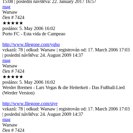
15:08
| poslední návštěva:
22. January 2017 16:57
mag
Warsaw
člen # 7424
★★★★★
posláno:
5. May 2006 16:02
Porto FC - Esta vida de Campeao
http://www.filegone.com/yqhq
vzkazů:
78
| odkud:
Warsaw
| registrován od:
17. March 2006 17:03
| poslední návštěva:
24. August 2009 14:37
mag
Warsaw
člen # 7424
★★★★★
posláno:
5. May 2006 16:02
Werder Bremen - Lars Vegas & die Heiterkeit - Das Fußball-Lied
(Werder Version)
http://www.filegone.com/siye
vzkazů:
78
| odkud:
Warsaw
| registrován od:
17. March 2006 17:03
| poslední návštěva:
24. August 2009 14:37
mag
Warsaw
člen # 7424