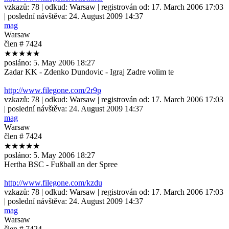
vzkazů:
78
| odkud:
Warsaw
| registrován od:
17. March 2006 17:03
| poslední návštěva:
24. August 2009 14:37
mag
Warsaw
člen # 7424
★★★★★
posláno:
5. May 2006 18:27
Zadar KK - Zdenko Dundovic - Igraj Zadre volim te
http://www.filegone.com/2r9p
vzkazů:
78
| odkud:
Warsaw
| registrován od:
17. March 2006 17:03
| poslední návštěva:
24. August 2009 14:37
mag
Warsaw
člen # 7424
★★★★★
posláno:
5. May 2006 18:27
Hertha BSC - Fußball an der Spree
http://www.filegone.com/kzdu
vzkazů:
78
| odkud:
Warsaw
| registrován od:
17. March 2006 17:03
| poslední návštěva:
24. August 2009 14:37
mag
Warsaw
člen # 7424