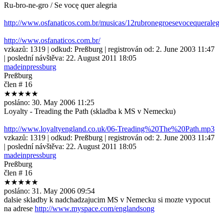
Ru-bro-ne-gro / Se vocę quer alegria
http://www.osfanaticos.com.br/musicas/12rubronegroesevocequeraleg
http://www.osfanaticos.com.br/
vzkazů:
1319
| odkud:
Preßburg
| registrován od:
2. June 2003 11:47
| poslední návštěva:
22. August 2011 18:05
madeinpressburg
Preßburg
člen # 16
★★★★★
posláno:
30. May 2006 11:25
Loyalty - Treading the Path (skladba k MS v Nemecku)
http://www.loyaltyengland.co.uk/06-Treading%20The%20Path.mp3
vzkazů:
1319
| odkud:
Preßburg
| registrován od:
2. June 2003 11:47
| poslední návštěva:
22. August 2011 18:05
madeinpressburg
Preßburg
člen # 16
★★★★★
posláno:
31. May 2006 09:54
dalsie skladby k nadchadzajucim MS v Nemecku si mozte vypocut
na adrese
http://www.myspace.com/englandsong