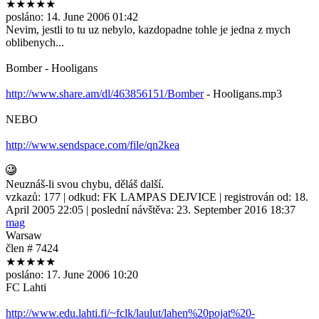
★★★★★
posláno:
14. June 2006 01:42
Nevim, jestli to tu uz nebylo, kazdopadne tohle je jedna z mych
oblibenych...
Bomber - Hooligans
http://www.share.am/dl/463856151/Bomber
- Hooligans.mp3
NEBO
http://www.sendspace.com/file/qn2kea
Neuznáš-li svou chybu, děláš další.
vzkazů:
177
| odkud:
FK LAMPAS DEJVICE
| registrován od:
18.
April 2005 22:05
| poslední návštěva:
23. September 2016 18:37
mag
Warsaw
člen # 7424
★★★★★
posláno:
17. June 2006 10:20
FC Lahti
http://www.edu.lahti.fi/~fclk/laulut/lahen%20pojat%20-