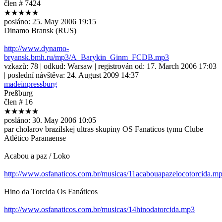
člen # 7424
★★★★★
posláno:
25. May 2006 19:15
Dinamo Bransk (RUS)
http://www.dynamo-
bryansk.bmh.ru/mp3/A_Barykin_Ginm_FCDB.mp3
vzkazů:
78
| odkud:
Warsaw
| registrován od:
17. March 2006 17:03
| poslední návštěva:
24. August 2009 14:37
madeinpressburg
Preßburg
člen # 16
★★★★★
posláno:
30. May 2006 10:05
par cholarov brazilskej ultras skupiny OS Fanaticos tymu Clube
Atlético Paranaense
Acabou a paz / Loko
http://www.osfanaticos.com.br/musicas/11acabouapazelocotorcida.m
Hino da Torcida Os Fanáticos
http://www.osfanaticos.com.br/musicas/14hinodatorcida.mp3