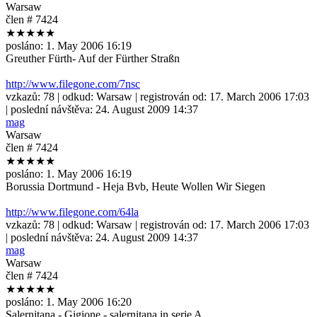
Warsaw
člen # 7424
★★★★★
posláno:
1. May 2006 16:19
Greuther Fürth- Auf der Fürther Straßn
http://www.filegone.com/7nsc
vzkazů:
78
| odkud:
Warsaw
| registrován od:
17. March 2006 17:03
| poslední návštěva:
24. August 2009 14:37
mag
Warsaw
člen # 7424
★★★★★
posláno:
1. May 2006 16:19
Borussia Dortmund - Heja Bvb, Heute Wollen Wir Siegen
http://www.filegone.com/64la
vzkazů:
78
| odkud:
Warsaw
| registrován od:
17. March 2006 17:03
| poslední návštěva:
24. August 2009 14:37
mag
Warsaw
člen # 7424
★★★★★
posláno:
1. May 2006 16:20
Salernitana - Gigione - salernitana in serie A