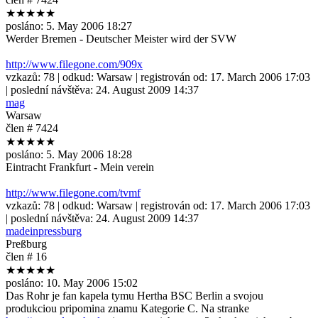
★★★★★
posláno:
5. May 2006 18:27
Werder Bremen - Deutscher Meister wird der SVW
http://www.filegone.com/909x
vzkazů:
78
| odkud:
Warsaw
| registrován od:
17. March 2006 17:03
| poslední návštěva:
24. August 2009 14:37
mag
Warsaw
člen # 7424
★★★★★
posláno:
5. May 2006 18:28
Eintracht Frankfurt - Mein verein
http://www.filegone.com/tvmf
vzkazů:
78
| odkud:
Warsaw
| registrován od:
17. March 2006 17:03
| poslední návštěva:
24. August 2009 14:37
madeinpressburg
Preßburg
člen # 16
★★★★★
posláno:
10. May 2006 15:02
Das Rohr je fan kapela tymu Hertha BSC Berlin a svojou
produkciou pripomina znamu Kategorie C. Na stranke