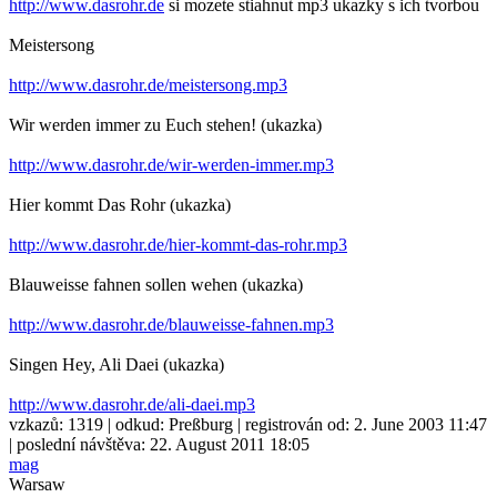
http://www.dasrohr.de
si mozete stiahnut mp3 ukazky s ich tvorbou
Meistersong
http://www.dasrohr.de/meistersong.mp3
Wir werden immer zu Euch stehen! (ukazka)
http://www.dasrohr.de/wir-werden-immer.mp3
Hier kommt Das Rohr (ukazka)
http://www.dasrohr.de/hier-kommt-das-rohr.mp3
Blauweisse fahnen sollen wehen (ukazka)
http://www.dasrohr.de/blauweisse-fahnen.mp3
Singen Hey, Ali Daei (ukazka)
http://www.dasrohr.de/ali-daei.mp3
vzkazů:
1319
| odkud:
Preßburg
| registrován od:
2. June 2003 11:47
| poslední návštěva:
22. August 2011 18:05
mag
Warsaw