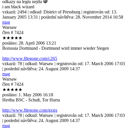
odkazy na legiu nejdu
i am black wizard
vzkazů:
2494
| odkud:
District of Pressburg
| registrován od:
13.
January 2005 13:31
| poslední návštěva:
28. November 2014 16:58
mag
Warsaw
člen # 7424
★★★★★
posláno:
28. April 2006 13:21
Borussia Dortmund - Dortmund wird immer wieder Siegen
http://www.filegone.com/c265
vzkazů:
78
| odkud:
Warsaw
| registrován od:
17. March 2006 17:03
| poslední návštěva:
24. August 2009 14:37
mag
Warsaw
člen # 7424
★★★★★
posláno:
1. May 2006 16:18
Hertha BSC - Schuß, Tor Hurra
http://www.filegone.com/gxgx
vzkazů:
78
| odkud:
Warsaw
| registrován od:
17. March 2006 17:03
| poslední návštěva:
24. August 2009 14:37
mag