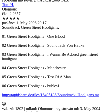
| poslední návštěva:
24. August 2009 14:37
Tom H.
Olomouc
člen # 2657
★★★★★
posláno:
1. May 2006 20:17
Soundtrack Green Street Hooligans:
01 Green Street Hooligans - One Blood
02 Green Street Hooligans - Soundtrack Von Hauke!
03 Green Street Hooligans - I Wanna Be Adored green street
hooligans
04 Green Street Hooligans - Manchester
05 Green Street Hooligans - Test Of A Man
06 Green Street Hooligans - bubles1
http://rapidshare.de/files/16495186/Soundtrack_Hooligans.rar
vzkazů:
1802
| odkud:
Olomouc
| registrován od:
3. May 2004