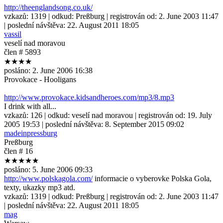
http://theenglandsong.co.uk/
vzkazů:
1319
| odkud:
Preßburg
| registrován od:
2. June 2003 11:47
| poslední návštěva:
22. August 2011 18:05
vassil
veselí nad moravou
člen # 5893
★★★★
posláno:
2. June 2006 16:38
Provokace - Hooligans
http://www.provokace.kidsandheroes.com/mp3/8.mp3
I drink with all...
vzkazů:
126
| odkud:
veselí nad moravou
| registrován od:
19. July
2005 19:53
| poslední návštěva:
8. September 2015 09:02
madeinpressburg
Preßburg
člen # 16
★★★★★
posláno:
5. June 2006 09:33
http://www.polskagola.com/
informacie o vyberovke Polska Gola,
texty, ukazky mp3 atd.
vzkazů:
1319
| odkud:
Preßburg
| registrován od:
2. June 2003 11:47
| poslední návštěva:
22. August 2011 18:05
mag