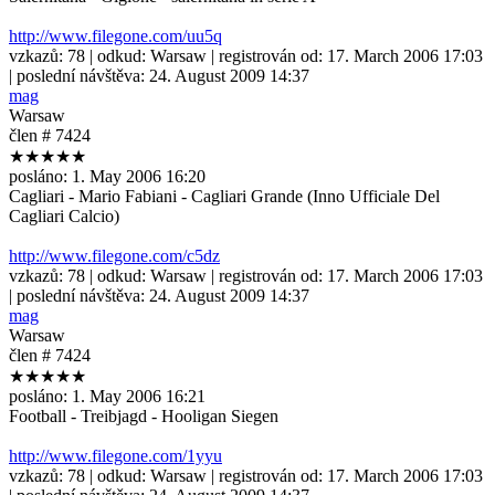
http://www.filegone.com/uu5q
vzkazů:
78
| odkud:
Warsaw
| registrován od:
17. March 2006 17:03
| poslední návštěva:
24. August 2009 14:37
mag
Warsaw
člen # 7424
★★★★★
posláno:
1. May 2006 16:20
Cagliari - Mario Fabiani - Cagliari Grande (Inno Ufficiale Del
Cagliari Calcio)
http://www.filegone.com/c5dz
vzkazů:
78
| odkud:
Warsaw
| registrován od:
17. March 2006 17:03
| poslední návštěva:
24. August 2009 14:37
mag
Warsaw
člen # 7424
★★★★★
posláno:
1. May 2006 16:21
Football - Treibjagd - Hooligan Siegen
http://www.filegone.com/1yyu
vzkazů:
78
| odkud:
Warsaw
| registrován od:
17. March 2006 17:03