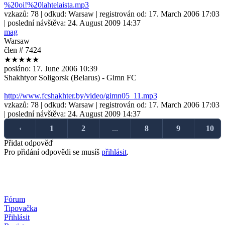
%20oi!%20lahtelaista.mp3
vzkazů:
78
| odkud:
Warsaw
| registrován od:
17. March 2006 17:03
| poslední návštěva:
24. August 2009 14:37
mag
Warsaw
člen # 7424
★★★★★
posláno:
17. June 2006 10:39
Shakhtyor Soligorsk (Belarus) - Gimn FC
http://www.fcshakhter.by/video/gimn05_11.mp3
vzkazů:
78
| odkud:
Warsaw
| registrován od:
17. March 2006 17:03
| poslední návštěva:
24. August 2009 14:37
‹
1
2
...
8
9
10
Přidat odpověď
Pro přidání odpovědi se musíš
přihlásit
.
Fórum
Tipovačka
Přihlásit