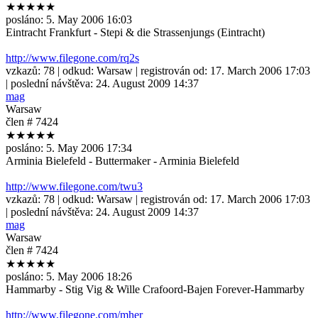
★★★★★
posláno:
5. May 2006 16:03
Eintracht Frankfurt - Stepi & die Strassenjungs (Eintracht)
http://www.filegone.com/rq2s
vzkazů:
78
| odkud:
Warsaw
| registrován od:
17. March 2006 17:03
| poslední návštěva:
24. August 2009 14:37
mag
Warsaw
člen # 7424
★★★★★
posláno:
5. May 2006 17:34
Arminia Bielefeld - Buttermaker - Arminia Bielefeld
http://www.filegone.com/twu3
vzkazů:
78
| odkud:
Warsaw
| registrován od:
17. March 2006 17:03
| poslední návštěva:
24. August 2009 14:37
mag
Warsaw
člen # 7424
★★★★★
posláno:
5. May 2006 18:26
Hammarby - Stig Vig & Wille Crafoord-Bajen Forever-Hammarby
http://www.filegone.com/mher