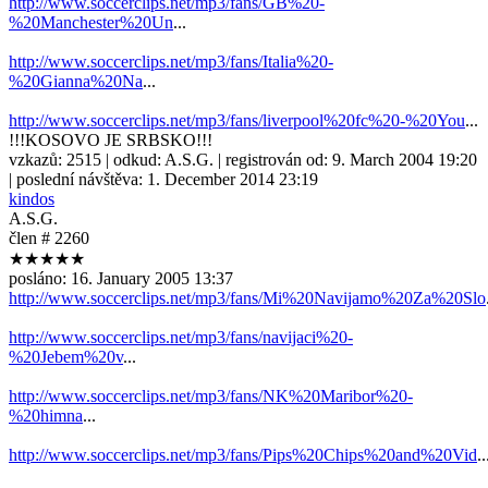
http://www.soccerclips.net/mp3/fans/GB%20-
%20Manchester%20Un
...
http://www.soccerclips.net/mp3/fans/Italia%20-
%20Gianna%20Na
...
http://www.soccerclips.net/mp3/fans/liverpool%20fc%20-%20You
...
!!!KOSOVO JE SRBSKO!!!
vzkazů:
2515
| odkud:
A.S.G.
| registrován od:
9. March 2004 19:20
| poslední návštěva:
1. December 2014 23:19
kindos
A.S.G.
člen # 2260
★★★★★
posláno:
16. January 2005 13:37
http://www.soccerclips.net/mp3/fans/Mi%20Navijamo%20Za%20Slo
http://www.soccerclips.net/mp3/fans/navijaci%20-
%20Jebem%20v
...
http://www.soccerclips.net/mp3/fans/NK%20Maribor%20-
%20himna
...
http://www.soccerclips.net/mp3/fans/Pips%20Chips%20and%20Vid
..