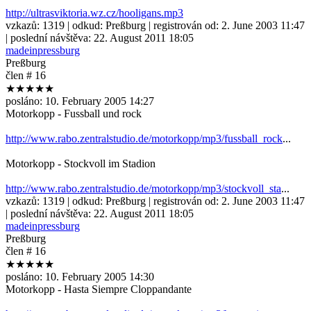
http://ultrasviktoria.wz.cz/hooligans.mp3
vzkazů:
1319
| odkud:
Preßburg
| registrován od:
2. June 2003 11:47
| poslední návštěva:
22. August 2011 18:05
madeinpressburg
Preßburg
člen # 16
★★★★★
posláno:
10. February 2005 14:27
Motorkopp - Fussball und rock
http://www.rabo.zentralstudio.de/motorkopp/mp3/fussball_rock
...
Motorkopp - Stockvoll im Stadion
http://www.rabo.zentralstudio.de/motorkopp/mp3/stockvoll_sta
...
vzkazů:
1319
| odkud:
Preßburg
| registrován od:
2. June 2003 11:47
| poslední návštěva:
22. August 2011 18:05
madeinpressburg
Preßburg
člen # 16
★★★★★
posláno:
10. February 2005 14:30
Motorkopp - Hasta Siempre Cloppandante