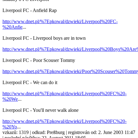
Liverpool FC - Anfield Rap
http://www.dnet.pl/%7Epkowal/dzwieki/Liverpool%20FC-
%20Anfie
...
Liverpool FC - Liverpool boys are in town
http://www.dnet.pl/%7Epkowal/dzwieki/Liverpool%20Boys%20Ar
Liverpool FC - Poor Scouser Tommy
http://www.dnet.pl/%7Epkowal/dzwieki/Poor%20Scouser%20Tomm
Liverpool FC - We can do it
http://www.dnet.pl/%7Epkowal/dzwieki/Liverpool%20FC%20-
%20We
...
Liverpool FC - You'll never walk alone
http://www.dnet.pl/%7Epkowal/dzwieki/Liverpool%20FC%20-
%20Yo
...
vzkazů:
1319
| odkud:
Preßburg
| registrován od:
2. June 2003 11:47
| poslední návštěva:
22. August 2011 18:05