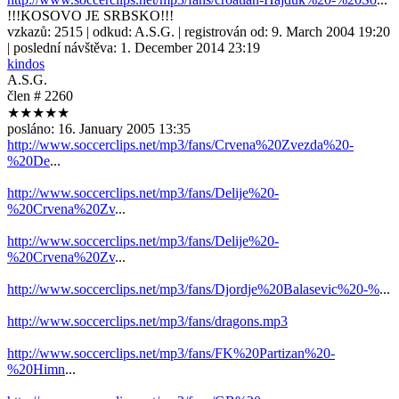
!!!KOSOVO JE SRBSKO!!!
vzkazů:
2515
| odkud:
A.S.G.
| registrován od:
9. March 2004 19:20
| poslední návštěva:
1. December 2014 23:19
kindos
A.S.G.
člen # 2260
★★★★★
posláno:
16. January 2005 13:35
http://www.soccerclips.net/mp3/fans/Crvena%20Zvezda%20-
%20De
...
http://www.soccerclips.net/mp3/fans/Delije%20-
%20Crvena%20Zv
...
http://www.soccerclips.net/mp3/fans/Delije%20-
%20Crvena%20Zv
...
http://www.soccerclips.net/mp3/fans/Djordje%20Balasevic%20-%
...
http://www.soccerclips.net/mp3/fans/dragons.mp3
http://www.soccerclips.net/mp3/fans/FK%20Partizan%20-
%20Himn
...