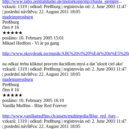
http://www.rabo.zentralstudio.de/motorkopp/mp3/hasta_siempre
...
vzkazů:
1319
| odkud:
Preßburg
| registrován od:
2. June 2003 11:47
| poslední návštěva:
22. August 2011 18:05
madeinpressburg
Preßburg
člen # 16
★★★★★
posláno:
10. February 2005 15:01
Mikael Hedfors - Vi är pa gang
http://www.skovdeaik.nu/musik/AIK%20vi%20%E4r%20p%E5%2
na odkaz treba kliknut pravym tlacidlom mysi a dat 'ulozit ciel ako'
vzkazů:
1319
| odkud:
Preßburg
| registrován od:
2. June 2003 11:47
| poslední návštěva:
22. August 2011 18:05
madeinpressburg
Preßburg
člen # 16
★★★★★
posláno:
10. February 2005 16:10
Vanilla Muffins - Blue Red Forever
http://www.vanillamuffins.ch/assets/multimedia/Blue_red_fore
...
vzkazů:
1319
| odkud:
Preßburg
| registrován od:
2. June 2003 11:47
| poslední návštěva:
22. August 2011 18:05