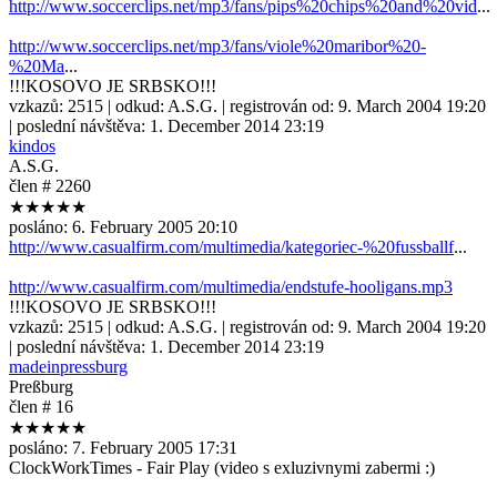
http://www.soccerclips.net/mp3/fans/pips%20chips%20and%20vid
...
http://www.soccerclips.net/mp3/fans/viole%20maribor%20-
%20Ma
...
!!!KOSOVO JE SRBSKO!!!
vzkazů:
2515
| odkud:
A.S.G.
| registrován od:
9. March 2004 19:20
| poslední návštěva:
1. December 2014 23:19
kindos
A.S.G.
člen # 2260
★★★★★
posláno:
6. February 2005 20:10
http://www.casualfirm.com/multimedia/kategoriec-%20fussballf
...
http://www.casualfirm.com/multimedia/endstufe-hooligans.mp3
!!!KOSOVO JE SRBSKO!!!
vzkazů:
2515
| odkud:
A.S.G.
| registrován od:
9. March 2004 19:20
| poslední návštěva:
1. December 2014 23:19
madeinpressburg
Preßburg
člen # 16
★★★★★
posláno:
7. February 2005 17:31
ClockWorkTimes - Fair Play (video s exluzivnymi zabermi :)