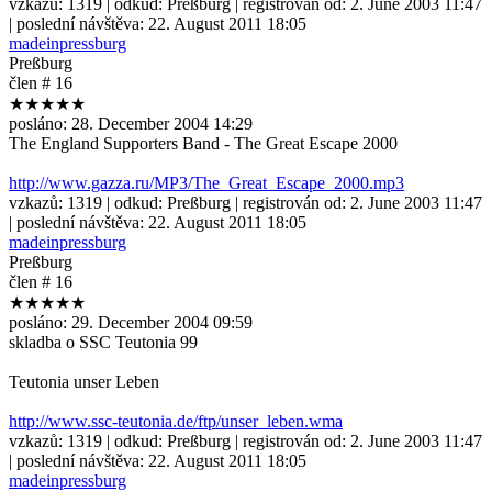
vzkazů:
1319
| odkud:
Preßburg
| registrován od:
2. June 2003 11:47
| poslední návštěva:
22. August 2011 18:05
madeinpressburg
Preßburg
člen # 16
★★★★★
posláno:
28. December 2004 14:29
The England Supporters Band - The Great Escape 2000
http://www.gazza.ru/MP3/The_Great_Escape_2000.mp3
vzkazů:
1319
| odkud:
Preßburg
| registrován od:
2. June 2003 11:47
| poslední návštěva:
22. August 2011 18:05
madeinpressburg
Preßburg
člen # 16
★★★★★
posláno:
29. December 2004 09:59
skladba o SSC Teutonia 99
Teutonia unser Leben
http://www.ssc-teutonia.de/ftp/unser_leben.wma
vzkazů:
1319
| odkud:
Preßburg
| registrován od:
2. June 2003 11:47
| poslední návštěva:
22. August 2011 18:05
madeinpressburg