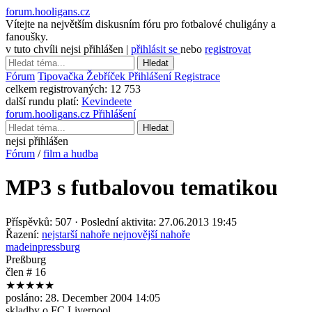
forum.hooligans.cz
Vítejte na největším diskusním fóru pro fotbalové chuligány a
fanoušky.
v tuto chvíli nejsi přihlášen |
přihlásit se
nebo
registrovat
Hledat
Fórum
Tipovačka
Žebříček
Přihlášení
Registrace
celkem registrovaných:
12 753
další rundu platí:
Kevindeete
forum.hooligans.cz
Přihlášení
Hledat
nejsi přihlášen
Fórum
/
film a hudba
MP3 s futbalovou tematikou
Příspěvků: 507 · Poslední aktivita: 27.06.2013 19:45
Řazení:
nejstarší nahoře
nejnovější nahoře
madeinpressburg
Preßburg
člen # 16
★★★★★
posláno:
28. December 2004 14:05
skladby o FC Liverpool