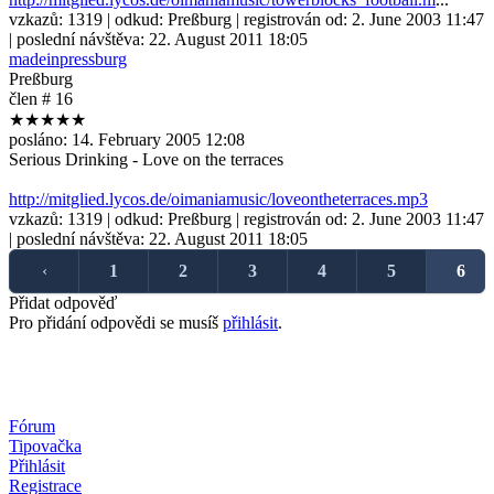
vzkazů:
1319
| odkud:
Preßburg
| registrován od:
2. June 2003 11:47
| poslední návštěva:
22. August 2011 18:05
madeinpressburg
Preßburg
člen # 16
★★★★★
posláno:
14. February 2005 12:08
Serious Drinking - Love on the terraces
http://mitglied.lycos.de/oimaniamusic/loveontheterraces.mp3
vzkazů:
1319
| odkud:
Preßburg
| registrován od:
2. June 2003 11:47
| poslední návštěva:
22. August 2011 18:05
‹
1
2
3
4
5
6
Přidat odpověď
Pro přidání odpovědi se musíš
přihlásit
.
Fórum
Tipovačka
Přihlásit
Registrace