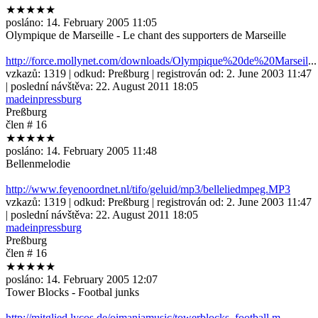
★★★★★
posláno:
14. February 2005 11:05
Olympique de Marseille - Le chant des supporters de Marseille
http://force.mollynet.com/downloads/Olympique%20de%20Marseil
...
vzkazů:
1319
| odkud:
Preßburg
| registrován od:
2. June 2003 11:47
| poslední návštěva:
22. August 2011 18:05
madeinpressburg
Preßburg
člen # 16
★★★★★
posláno:
14. February 2005 11:48
Bellenmelodie
http://www.feyenoordnet.nl/tifo/geluid/mp3/belleliedmpeg.MP3
vzkazů:
1319
| odkud:
Preßburg
| registrován od:
2. June 2003 11:47
| poslední návštěva:
22. August 2011 18:05
madeinpressburg
Preßburg
člen # 16
★★★★★
posláno:
14. February 2005 12:07
Tower Blocks - Footbal junks
http://mitglied.lycos.de/oimaniamusic/towerblocks_football.m
...