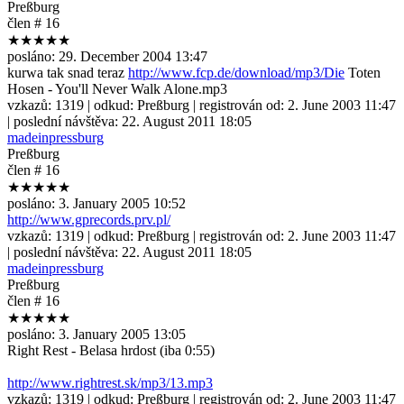
Preßburg
člen # 16
★★★★★
posláno:
29. December 2004 13:47
kurwa tak snad teraz
http://www.fcp.de/download/mp3/Die
Toten
Hosen - You'll Never Walk Alone.mp3
vzkazů:
1319
| odkud:
Preßburg
| registrován od:
2. June 2003 11:47
| poslední návštěva:
22. August 2011 18:05
madeinpressburg
Preßburg
člen # 16
★★★★★
posláno:
3. January 2005 10:52
http://www.gprecords.prv.pl/
vzkazů:
1319
| odkud:
Preßburg
| registrován od:
2. June 2003 11:47
| poslední návštěva:
22. August 2011 18:05
madeinpressburg
Preßburg
člen # 16
★★★★★
posláno:
3. January 2005 13:05
Right Rest - Belasa hrdost (iba 0:55)
http://www.rightrest.sk/mp3/13.mp3
vzkazů:
1319
| odkud:
Preßburg
| registrován od:
2. June 2003 11:47