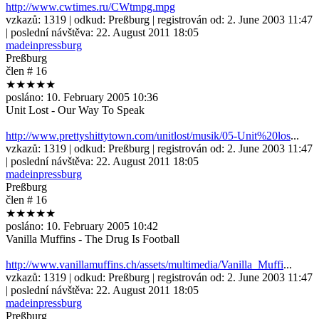
http://www.cwtimes.ru/CWtmpg.mpg
vzkazů:
1319
| odkud:
Preßburg
| registrován od:
2. June 2003 11:47
| poslední návštěva:
22. August 2011 18:05
madeinpressburg
Preßburg
člen # 16
★★★★★
posláno:
10. February 2005 10:36
Unit Lost - Our Way To Speak
http://www.prettyshittytown.com/unitlost/musik/05-Unit%20los
...
vzkazů:
1319
| odkud:
Preßburg
| registrován od:
2. June 2003 11:47
| poslední návštěva:
22. August 2011 18:05
madeinpressburg
Preßburg
člen # 16
★★★★★
posláno:
10. February 2005 10:42
Vanilla Muffins - The Drug Is Football
http://www.vanillamuffins.ch/assets/multimedia/Vanilla_Muffi
...
vzkazů:
1319
| odkud:
Preßburg
| registrován od:
2. June 2003 11:47
| poslední návštěva:
22. August 2011 18:05
madeinpressburg
Preßburg