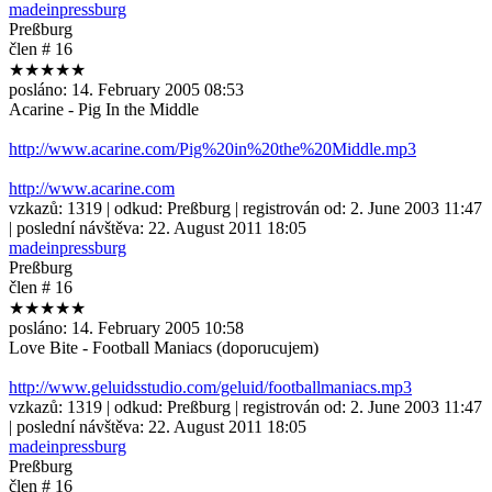
madeinpressburg
Preßburg
člen # 16
★★★★★
posláno:
14. February 2005 08:53
Acarine - Pig In the Middle
http://www.acarine.com/Pig%20in%20the%20Middle.mp3
http://www.acarine.com
vzkazů:
1319
| odkud:
Preßburg
| registrován od:
2. June 2003 11:47
| poslední návštěva:
22. August 2011 18:05
madeinpressburg
Preßburg
člen # 16
★★★★★
posláno:
14. February 2005 10:58
Love Bite - Football Maniacs (doporucujem)
http://www.geluidsstudio.com/geluid/footballmaniacs.mp3
vzkazů:
1319
| odkud:
Preßburg
| registrován od:
2. June 2003 11:47
| poslední návštěva:
22. August 2011 18:05
madeinpressburg
Preßburg
člen # 16