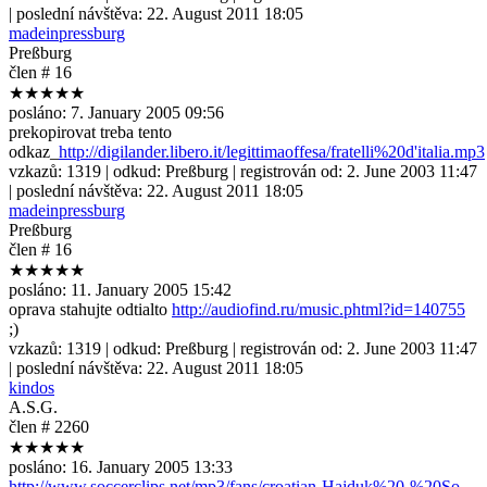
| poslední návštěva:
22. August 2011 18:05
madeinpressburg
Preßburg
člen # 16
★★★★★
posláno:
7. January 2005 09:56
prekopirovat treba tento
odkaz_
http://digilander.libero.it/legittimaoffesa/fratelli%20d'italia.mp3
vzkazů:
1319
| odkud:
Preßburg
| registrován od:
2. June 2003 11:47
| poslední návštěva:
22. August 2011 18:05
madeinpressburg
Preßburg
člen # 16
★★★★★
posláno:
11. January 2005 15:42
oprava stahujte odtialto
http://audiofind.ru/music.phtml?id=140755
;)
vzkazů:
1319
| odkud:
Preßburg
| registrován od:
2. June 2003 11:47
| poslední návštěva:
22. August 2011 18:05
kindos
A.S.G.
člen # 2260
★★★★★
posláno:
16. January 2005 13:33
http://www.soccerclips.net/mp3/fans/croatian-Hajduk%20-%20So
...