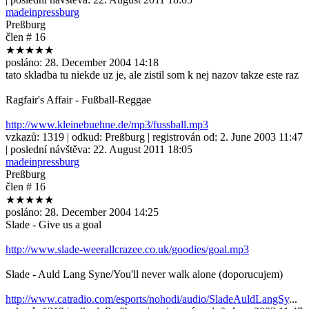
madeinpressburg
Preßburg
člen # 16
★★★★★
posláno:
28. December 2004 14:18
tato skladba tu niekde uz je, ale zistil som k nej nazov takze este raz
Ragfair's Affair - Fußball-Reggae
http://www.kleinebuehne.de/mp3/fussball.mp3
vzkazů:
1319
| odkud:
Preßburg
| registrován od:
2. June 2003 11:47
| poslední návštěva:
22. August 2011 18:05
madeinpressburg
Preßburg
člen # 16
★★★★★
posláno:
28. December 2004 14:25
Slade - Give us a goal
http://www.slade-weerallcrazee.co.uk/goodies/goal.mp3
Slade - Auld Lang Syne/You'll never walk alone (doporucujem)
http://www.catradio.com/esports/nohodi/audio/SladeAuldLangSy
...