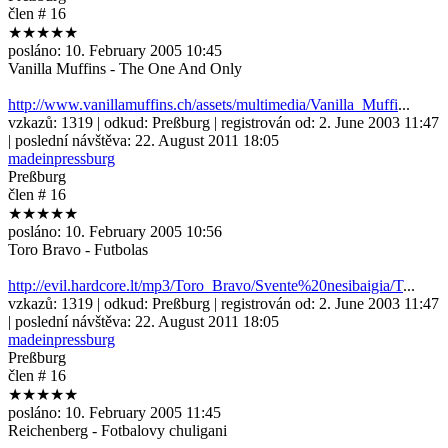
člen # 16
★★★★★
posláno:
10. February 2005 10:45
Vanilla Muffins - The One And Only
http://www.vanillamuffins.ch/assets/multimedia/Vanilla_Muffi
...
vzkazů:
1319
| odkud:
Preßburg
| registrován od:
2. June 2003 11:47
| poslední návštěva:
22. August 2011 18:05
madeinpressburg
Preßburg
člen # 16
★★★★★
posláno:
10. February 2005 10:56
Toro Bravo - Futbolas
http://evil.hardcore.lt/mp3/Toro_Bravo/Svente%20nesibaigia/T
...
vzkazů:
1319
| odkud:
Preßburg
| registrován od:
2. June 2003 11:47
| poslední návštěva:
22. August 2011 18:05
madeinpressburg
Preßburg
člen # 16
★★★★★
posláno:
10. February 2005 11:45
Reichenberg - Fotbalovy chuligani