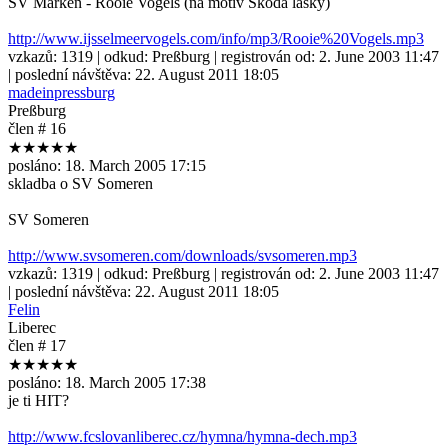
SV Marken - Rooie Vogels (na motiv Skoda lasky)
http://www.ijsselmeervogels.com/info/mp3/Rooie%20Vogels.mp3
vzkazů:
1319
| odkud:
Preßburg
| registrován od:
2. June 2003 11:47
| poslední návštěva:
22. August 2011 18:05
madeinpressburg
Preßburg
člen # 16
★★★★★
posláno:
18. March 2005 17:15
skladba o SV Someren
SV Someren
http://www.svsomeren.com/downloads/svsomeren.mp3
vzkazů:
1319
| odkud:
Preßburg
| registrován od:
2. June 2003 11:47
| poslední návštěva:
22. August 2011 18:05
Felin
Liberec
člen # 17
★★★★★
posláno:
18. March 2005 17:38
je ti HIT?
http://www.fcslovanliberec.cz/hymna/hymna-dech.mp3