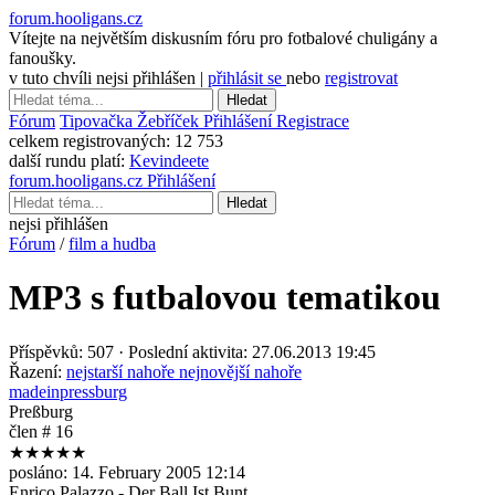
forum.hooligans.cz
Vítejte na největším diskusním fóru pro fotbalové chuligány a
fanoušky.
v tuto chvíli nejsi přihlášen |
přihlásit se
nebo
registrovat
Hledat
Fórum
Tipovačka
Žebříček
Přihlášení
Registrace
celkem registrovaných:
12 753
další rundu platí:
Kevindeete
forum.hooligans.cz
Přihlášení
Hledat
nejsi přihlášen
Fórum
/
film a hudba
MP3 s futbalovou tematikou
Příspěvků: 507 · Poslední aktivita: 27.06.2013 19:45
Řazení:
nejstarší nahoře
nejnovější nahoře
madeinpressburg
Preßburg
člen # 16
★★★★★
posláno:
14. February 2005 12:14
Enrico Palazzo - Der Ball Ist Bunt