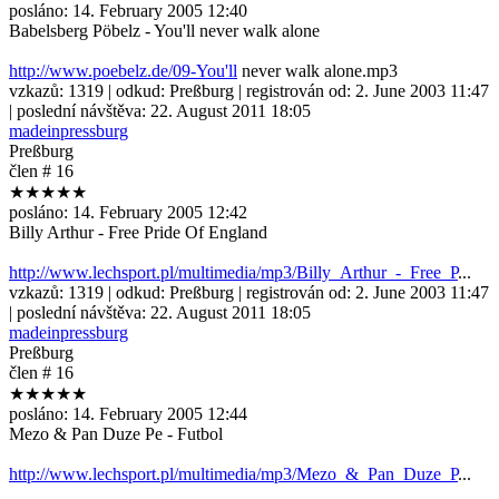
posláno:
14. February 2005 12:40
Babelsberg Pöbelz - You'll never walk alone
http://www.poebelz.de/09-You'll
never walk alone.mp3
vzkazů:
1319
| odkud:
Preßburg
| registrován od:
2. June 2003 11:47
| poslední návštěva:
22. August 2011 18:05
madeinpressburg
Preßburg
člen # 16
★★★★★
posláno:
14. February 2005 12:42
Billy Arthur - Free Pride Of England
http://www.lechsport.pl/multimedia/mp3/Billy_Arthur_-_Free_P
...
vzkazů:
1319
| odkud:
Preßburg
| registrován od:
2. June 2003 11:47
| poslední návštěva:
22. August 2011 18:05
madeinpressburg
Preßburg
člen # 16
★★★★★
posláno:
14. February 2005 12:44
Mezo & Pan Duze Pe - Futbol
http://www.lechsport.pl/multimedia/mp3/Mezo_&_Pan_Duze_P
...