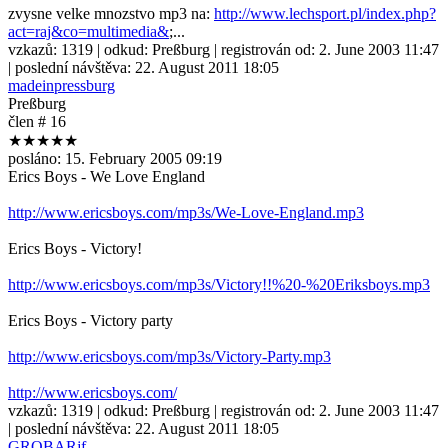
zvysne velke mnozstvo mp3 na:
http://www.lechsport.pl/index.php?
act=raj&co=multimedia&
;...
vzkazů:
1319
| odkud:
Preßburg
| registrován od:
2. June 2003 11:47
| poslední návštěva:
22. August 2011 18:05
madeinpressburg
Preßburg
člen # 16
★★★★★
posláno:
15. February 2005 09:19
Erics Boys - We Love England
http://www.ericsboys.com/mp3s/We-Love-England.mp3
Erics Boys - Victory!
http://www.ericsboys.com/mp3s/Victory!!%20-%20Eriksboys.mp3
Erics Boys - Victory party
http://www.ericsboys.com/mp3s/Victory-Party.mp3
http://www.ericsboys.com/
vzkazů:
1319
| odkud:
Preßburg
| registrován od:
2. June 2003 11:47
| poslední návštěva:
22. August 2011 18:05
GROBARjf