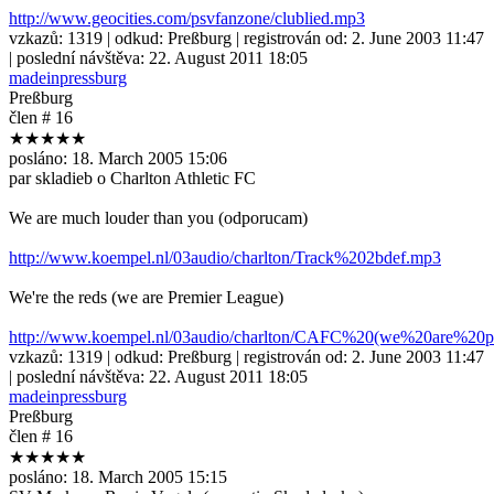
http://www.geocities.com/psvfanzone/clublied.mp3
vzkazů:
1319
| odkud:
Preßburg
| registrován od:
2. June 2003 11:47
| poslední návštěva:
22. August 2011 18:05
madeinpressburg
Preßburg
člen # 16
★★★★★
posláno:
18. March 2005 15:06
par skladieb o Charlton Athletic FC
We are much louder than you (odporucam)
http://www.koempel.nl/03audio/charlton/Track%202bdef.mp3
We're the reds (we are Premier League)
http://www.koempel.nl/03audio/charlton/CAFC%20(we%20are%20p
vzkazů:
1319
| odkud:
Preßburg
| registrován od:
2. June 2003 11:47
| poslední návštěva:
22. August 2011 18:05
madeinpressburg
Preßburg
člen # 16
★★★★★
posláno:
18. March 2005 15:15