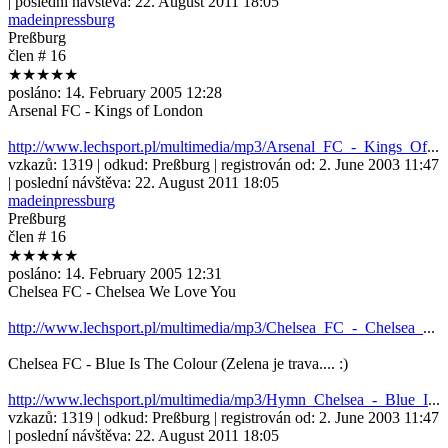
| poslední návštěva:
22. August 2011 18:05
madeinpressburg
Preßburg
člen # 16
★★★★★
posláno:
14. February 2005 12:28
Arsenal FC - Kings of London
http://www.lechsport.pl/multimedia/mp3/Arsenal_FC_-_Kings_Of
...
vzkazů:
1319
| odkud:
Preßburg
| registrován od:
2. June 2003 11:47
| poslední návštěva:
22. August 2011 18:05
madeinpressburg
Preßburg
člen # 16
★★★★★
posláno:
14. February 2005 12:31
Chelsea FC - Chelsea We Love You
http://www.lechsport.pl/multimedia/mp3/Chelsea_FC_-_Chelsea_
...
Chelsea FC - Blue Is The Colour (Zelena je trava.... :)
http://www.lechsport.pl/multimedia/mp3/Hymn_Chelsea_-_Blue_I
...
vzkazů:
1319
| odkud:
Preßburg
| registrován od:
2. June 2003 11:47
| poslední návštěva:
22. August 2011 18:05