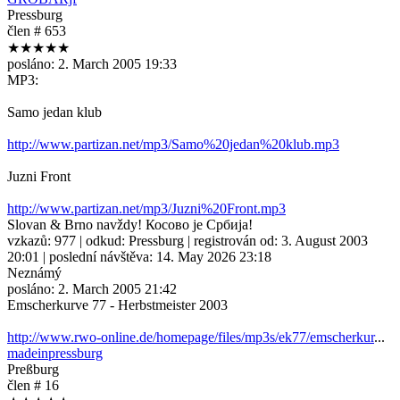
Pressburg
člen # 653
★★★★★
posláno:
2. March 2005 19:33
MP3:
Samo jedan klub
http://www.partizan.net/mp3/Samo%20jedan%20klub.mp3
Juzni Front
http://www.partizan.net/mp3/Juzni%20Front.mp3
Slovan & Brno navždy! Косово је Србија!
vzkazů:
977
| odkud:
Pressburg
| registrován od:
3. August 2003
20:01
| poslední návštěva:
14. May 2026 23:18
Neznámý
posláno:
2. March 2005 21:42
Emscherkurve 77 - Herbstmeister 2003
http://www.rwo-online.de/homepage/files/mp3s/ek77/emscherkur
...
madeinpressburg
Preßburg
člen # 16