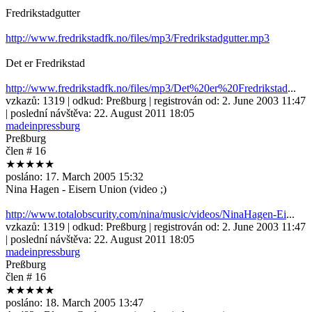
Fredrikstadgutter
http://www.fredrikstadfk.no/files/mp3/Fredrikstadgutter.mp3
Det er Fredrikstad
http://www.fredrikstadfk.no/files/mp3/Det%20er%20Fredrikstad
...
vzkazů:
1319
| odkud:
Preßburg
| registrován od:
2. June 2003 11:47
| poslední návštěva:
22. August 2011 18:05
madeinpressburg
Preßburg
člen # 16
★★★★★
posláno:
17. March 2005 15:32
Nina Hagen - Eisern Union (video ;)
http://www.totalobscurity.com/nina/music/videos/NinaHagen-Ei
...
vzkazů:
1319
| odkud:
Preßburg
| registrován od:
2. June 2003 11:47
| poslední návštěva:
22. August 2011 18:05
madeinpressburg
Preßburg
člen # 16
★★★★★
posláno:
18. March 2005 13:47