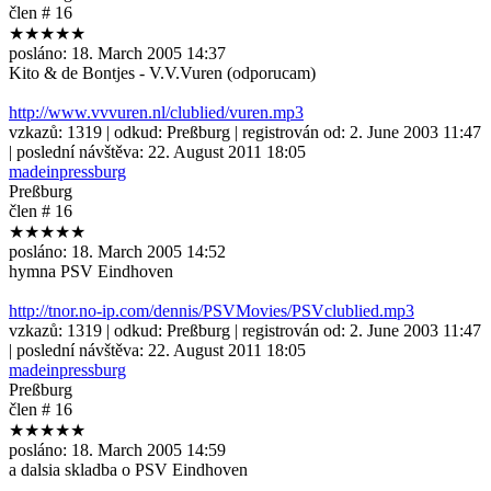
člen # 16
★★★★★
posláno:
18. March 2005 14:37
Kito & de Bontjes - V.V.Vuren (odporucam)
http://www.vvvuren.nl/clublied/vuren.mp3
vzkazů:
1319
| odkud:
Preßburg
| registrován od:
2. June 2003 11:47
| poslední návštěva:
22. August 2011 18:05
madeinpressburg
Preßburg
člen # 16
★★★★★
posláno:
18. March 2005 14:52
hymna PSV Eindhoven
http://tnor.no-ip.com/dennis/PSVMovies/PSVclublied.mp3
vzkazů:
1319
| odkud:
Preßburg
| registrován od:
2. June 2003 11:47
| poslední návštěva:
22. August 2011 18:05
madeinpressburg
Preßburg
člen # 16
★★★★★
posláno:
18. March 2005 14:59
a dalsia skladba o PSV Eindhoven