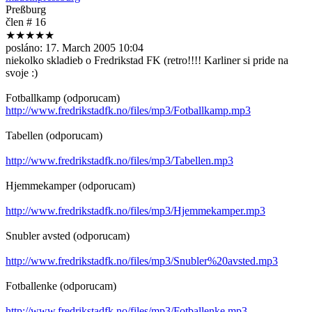
Preßburg
člen # 16
★★★★★
posláno:
17. March 2005 10:04
niekolko skladieb o Fredrikstad FK (retro!!!! Karliner si pride na
svoje :)
Fotballkamp (odporucam)
http://www.fredrikstadfk.no/files/mp3/Fotballkamp.mp3
Tabellen (odporucam)
http://www.fredrikstadfk.no/files/mp3/Tabellen.mp3
Hjemmekamper (odporucam)
http://www.fredrikstadfk.no/files/mp3/Hjemmekamper.mp3
Snubler avsted (odporucam)
http://www.fredrikstadfk.no/files/mp3/Snubler%20avsted.mp3
Fotballenke (odporucam)
http://www.fredrikstadfk.no/files/mp3/Fotballenke.mp3