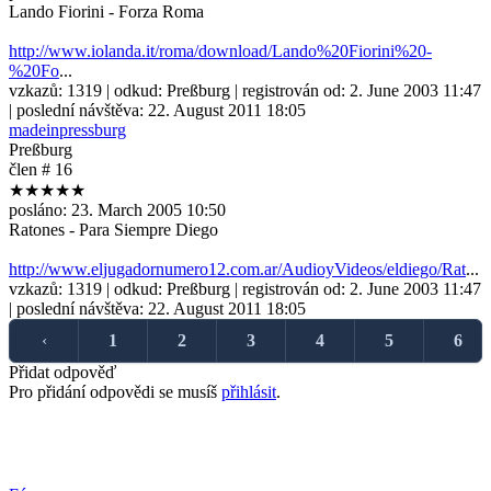
Lando Fiorini - Forza Roma
http://www.iolanda.it/roma/download/Lando%20Fiorini%20-
%20Fo
...
vzkazů:
1319
| odkud:
Preßburg
| registrován od:
2. June 2003 11:47
| poslední návštěva:
22. August 2011 18:05
madeinpressburg
Preßburg
člen # 16
★★★★★
posláno:
23. March 2005 10:50
Ratones - Para Siempre Diego
http://www.eljugadornumero12.com.ar/AudioyVideos/eldiego/Rat
...
vzkazů:
1319
| odkud:
Preßburg
| registrován od:
2. June 2003 11:47
| poslední návštěva:
22. August 2011 18:05
‹
1
2
3
4
5
6
Přidat odpověď
Pro přidání odpovědi se musíš
přihlásit
.