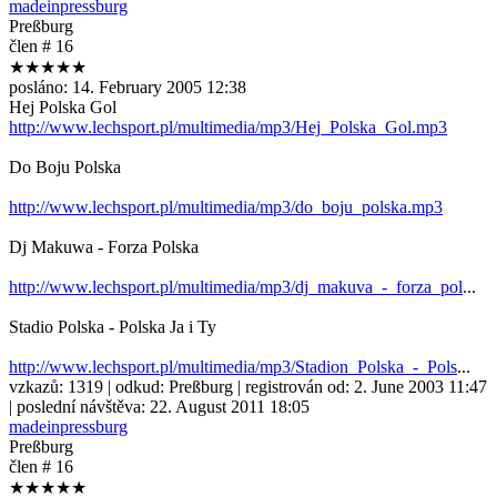
madeinpressburg
Preßburg
člen # 16
★★★★★
posláno:
14. February 2005 12:38
Hej Polska Gol
http://www.lechsport.pl/multimedia/mp3/Hej_Polska_Gol.mp3
Do Boju Polska
http://www.lechsport.pl/multimedia/mp3/do_boju_polska.mp3
Dj Makuwa - Forza Polska
http://www.lechsport.pl/multimedia/mp3/dj_makuva_-_forza_pol
...
Stadio Polska - Polska Ja i Ty
http://www.lechsport.pl/multimedia/mp3/Stadion_Polska_-_Pols
...
vzkazů:
1319
| odkud:
Preßburg
| registrován od:
2. June 2003 11:47
| poslední návštěva:
22. August 2011 18:05
madeinpressburg
Preßburg
člen # 16
★★★★★