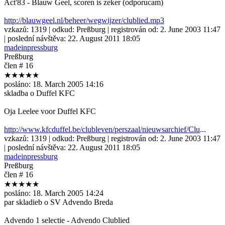
Act'83 - Blauw Geel, scoren is zeker (odporucam)
http://blauwgeel.nl/beheer/wegwijzer/clublied.mp3
vzkazů:
1319
| odkud:
Preßburg
| registrován od:
2. June 2003 11:47
| poslední návštěva:
22. August 2011 18:05
madeinpressburg
Preßburg
člen # 16
★★★★★
posláno:
18. March 2005 14:16
skladba o Duffel KFC
Oja Leelee voor Duffel KFC
http://www.kfcduffel.be/clubleven/perszaal/nieuwsarchief/Clu
...
vzkazů:
1319
| odkud:
Preßburg
| registrován od:
2. June 2003 11:47
| poslední návštěva:
22. August 2011 18:05
madeinpressburg
Preßburg
člen # 16
★★★★★
posláno:
18. March 2005 14:24
par skladieb o SV Advendo Breda
Advendo 1 selectie - Advendo Clublied