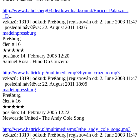
http://www.babelsberg03.de/download/sound/Enrico_Palazzo_-
_D
...
vzkazů:
1319
| odkud:
Preßburg
| registrován od:
2. June 2003 11:47
| poslední návštěva:
22. August 2011 18:05
madeinpressburg
Preßburg
člen # 16
★★★★★
posláno:
14. February 2005 12:20
Samuel Rosa - Hino Do Cruzeiro
http://www.hattrick.pl/multimedia/mp3/hymn_cruzeiro.mp3
vzkazů:
1319
| odkud:
Preßburg
| registrován od:
2. June 2003 11:47
| poslední návštěva:
22. August 2011 18:05
madeinpressburg
Preßburg
člen # 16
★★★★★
posláno:
14. February 2005 12:22
Newcastle United - The Andy Cole Song
http://www.hattrick.pl/multimedia/mp3/the_andy_cole_song.mp3
vzkazů:
1319
| odkud:
Preßburg
| registrován od:
2. June 2003 11:47