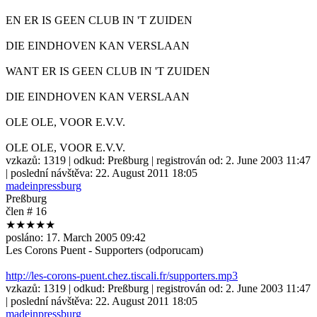
EN ER IS GEEN CLUB IN 'T ZUIDEN
DIE EINDHOVEN KAN VERSLAAN
WANT ER IS GEEN CLUB IN 'T ZUIDEN
DIE EINDHOVEN KAN VERSLAAN
OLE OLE, VOOR E.V.V.
OLE OLE, VOOR E.V.V.
vzkazů:
1319
| odkud:
Preßburg
| registrován od:
2. June 2003 11:47
| poslední návštěva:
22. August 2011 18:05
madeinpressburg
Preßburg
člen # 16
★★★★★
posláno:
17. March 2005 09:42
Les Corons Puent - Supporters (odporucam)
http://les-corons-puent.chez.tiscali.fr/supporters.mp3
vzkazů:
1319
| odkud:
Preßburg
| registrován od:
2. June 2003 11:47
| poslední návštěva:
22. August 2011 18:05
madeinpressburg