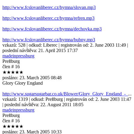
http://www.fcslovanliberec.cz/hymna/slovan.mp3
http://www.fcslovanliberec.cz/hymna/refren.mp3
http://www.fcslovanliberec.cz/hymna/dechovka.mp3
http://www.fcslovanliberec.cz/hymna/bubny.mp3
vzkazů:
528
| odkud:
Liberec
| registrován od:
2. June 2003 11:49
|
poslední návštěva:
21. April 2015 17:37
madeinpressburg
Preßburg
člen # 16
★★★★★
posláno:
23. March 2005 08:48
Glory Glory England
http://www.sugarsugarbar.co.uk/Blower/Glory_Glory_England_-_
...
vzkazů:
1319
| odkud:
Preßburg
| registrován od:
2. June 2003 11:47
| poslední návštěva:
22. August 2011 18:05
madeinpressburg
Preßburg
člen # 16
★★★★★
posláno:
23. March 2005 10:33