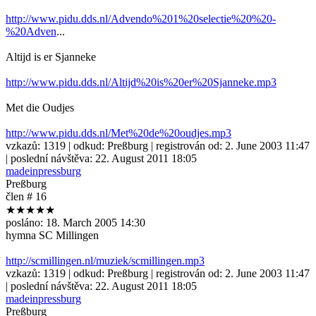
http://www.pidu.dds.nl/Advendo%201%20selectie%20%20-
%20Adven
...
Altijd is er Sjanneke
http://www.pidu.dds.nl/Altijd%20is%20er%20Sjanneke.mp3
Met die Oudjes
http://www.pidu.dds.nl/Met%20de%20oudjes.mp3
vzkazů:
1319
| odkud:
Preßburg
| registrován od:
2. June 2003 11:47
| poslední návštěva:
22. August 2011 18:05
madeinpressburg
Preßburg
člen # 16
★★★★★
posláno:
18. March 2005 14:30
hymna SC Millingen
http://scmillingen.nl/muziek/scmillingen.mp3
vzkazů:
1319
| odkud:
Preßburg
| registrován od:
2. June 2003 11:47
| poslední návštěva:
22. August 2011 18:05
madeinpressburg
Preßburg