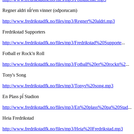
Regner aldri nĺr'em vinner (odporucam)
http://www.fredrikstadfk.no/files/mp3/Regner%20aldri.mp3
Fredrikstad Supporters
http://www.fredrikstadfk.no/files/mp3/Fredrikstad%20Supporte
...
Fotball er Rock'n Roll
http://www.fredrikstadfk.no/files/mp3/Fotball%20er%20rockn%2
...
Tony's Song
http://www.fredrikstadfk.no/files/mp3/Tonys%20song.mp3
En Plass pĺ Stadion
http://www.fredrikstadfk.no/files/mp3/En%20plass%20pa%20Stad
...
Heia Fredrikstad
http://www.fredrikstadfk.no/files/mp3/Heia%20Fredrikstad.mp3