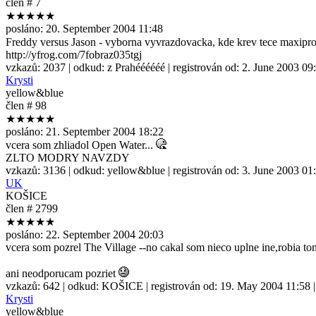
člen # 7
★★★★★
posláno:
20. September 2004 11:48
Freddy versus Jason - vyborna vyvrazdovacka, kde krev tece maxip
http://yfrog.com/7fobraz035tgj
vzkazů:
2037
| odkud:
z Prahéééééé
| registrován od:
2. June 2003 09
Krysti
yellow&blue
člen # 98
★★★★★
posláno:
21. September 2004 18:22
vcera som zhliadol Open Water...
ZLTO MODRY NAVZDY
vzkazů:
3136
| odkud:
yellow&blue
| registrován od:
3. June 2003 01
UK
KOŠICE
člen # 2799
★★★★★
posláno:
22. September 2004 20:03
vcera som pozrel The Village --no cakal som nieco uplne ine,robia tom
ani neodporucam pozriet
vzkazů:
642
| odkud:
KOŠICE
| registrován od:
19. May 2004 11:58
|
Krysti
yellow&blue