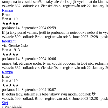
rampa: na tu vesnici se těším taky, ale chci si ji jít vychutnat do kina
vzkazů:
832
| odkud:
viz. členské číslo
| registrován od:
22. January 
Rampa
Brno
člen # 119
★★★★★
posláno:
14. September 2004 09:59
ff: ja taky porad vaham, jestli to prubnout na notebooku nebo si to vy
vzkazů:
599
| odkud:
Brno
| registrován od:
3. June 2003 12:28
| posl
fabrikant
viz. členské číslo
člen # 1913
★★★★★
posláno:
14. September 2004 10:06
rampa: tak půjdeme spolu. ty mi koupíš popcorn, já tobě nic, sednem 
vzkazů:
832
| odkud:
viz. členské číslo
| registrován od:
22. January 
Rampa
Brno
člen # 119
★★★★★
posláno:
14. September 2004 10:07
ff: dobra tedy, udelam si z tebe takovy svuj modni doplnek
vzkazů:
599
| odkud:
Brno
| registrován od:
3. June 2003 12:28
| posl
Sigi
z Prahéééééé