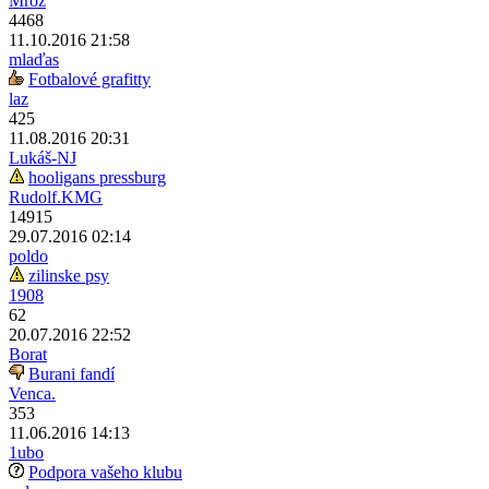
Mrož
4468
11.10.2016 21:58
mlaďas
Fotbalové grafitty
laz
425
11.08.2016 20:31
Lukáš-NJ
hooligans pressburg
Rudolf.KMG
14915
29.07.2016 02:14
poldo
zilinske psy
1908
62
20.07.2016 22:52
Borat
Burani fandí
Venca.
353
11.06.2016 14:13
1ubo
Podpora vašeho klubu