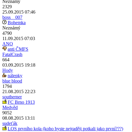
Neznámý
2329
25.09.2015 07:46
boss__007
Bohemka
Neznámý
4790
11.09.2015 07:03
ANO
anti ČMFS
FatalCrash
664
03.09.2015 19:18
Hody
nálepky
blue blood
1794
21.08.2015 22:23
southerner
FC Brno 1913
Medvěd
9052
08.08.2015 13:11
sudeťák
LOS prvního kola (koho byste nejraději potkali jako první???)