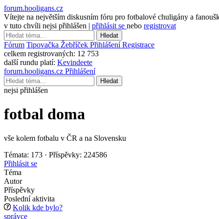
forum.hooligans.cz
Vítejte na největším diskusním fóru pro fotbalové chuligány a fanouš
v tuto chvíli nejsi přihlášen |
přihlásit se
nebo
registrovat
Hledat
Fórum
Tipovačka
Žebříček
Přihlášení
Registrace
celkem registrovaných:
12 753
další rundu platí:
Kevindeete
forum.hooligans.cz
Přihlášení
Hledat
nejsi přihlášen
fotbal doma
vše kolem fotbalu v ČR a na Slovensku
Témata: 173 · Příspěvky: 224586
Přihlásit se
Téma
Autor
Příspěvky
Poslední aktivita
Kolik kde bylo?
správce