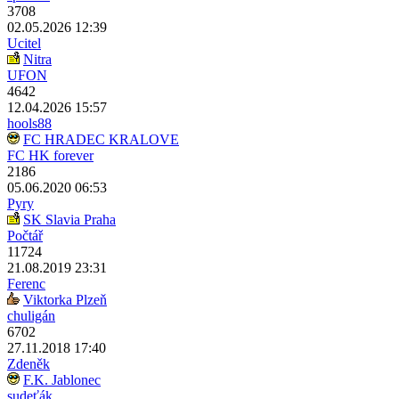
3708
02.05.2026 12:39
Ucitel
Nitra
UFON
4642
12.04.2026 15:57
hools88
FC HRADEC KRALOVE
FC HK forever
2186
05.06.2020 06:53
Pyry
SK Slavia Praha
Počtář
11724
21.08.2019 23:31
Ferenc
Viktorka Plzeň
chuligán
6702
27.11.2018 17:40
Zdeněk
F.K. Jablonec
sudeťák