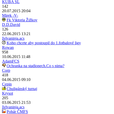
KUBA SL
142
20.07.2015 20:04
Mirek -V-
Fk Viktoria Žižkov
D.D.David
126
22.06.2015 13:21
želvaninja.acs
Koho chcete aby postoupil do 1.fotbalové ligy
Rowan
958
10.06.2015 11:48
AdamFCS
Ochranka na stadionech.Co s nima?
Corp
418
04.06.2015 09:10
Cepin
Chuligánský turnaj
Krysot
205
03.06.2015 21:53
želvaninja.acs
Pohár ČMFS