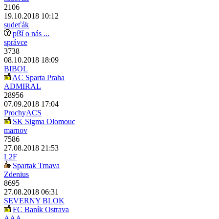
2106
19.10.2018 10:12
sudeťák
píší o nás ...
správce
3738
08.10.2018 18:09
BIBOL
AC Sparta Praha
ADMIRAL
28956
07.09.2018 17:04
ProchyACS
SK Sigma Olomouc
marnov
7586
27.08.2018 21:53
L2F
Spartak Trnava
Zdenius
8695
27.08.2018 06:31
SEVERNY BLOK
FC Baník Ostrava
AAA