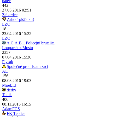
palec
442
27.05.2016 02:51
Zeberdee
Zahoď píšťalku!
LZO
18
23.04.2016 15:22
LZO
A.C.A.B... Policejní brutalita
Loupacek z Mostu
2357
07.04.2016 15:36
Plysak
Společně proti Islamizaci
AL
156
08.03.2016 19:03
Mirek13
derby
Tonik
406
08.11.2015 16:15
AdamFCS
FK Teplice