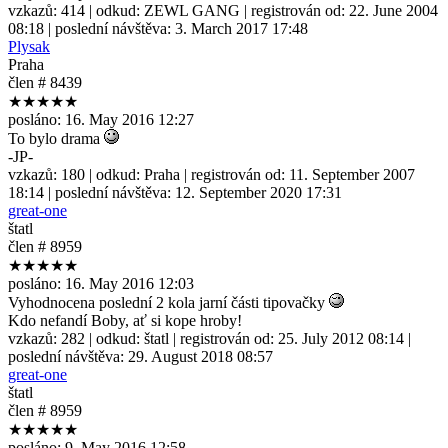
vzkazů:
414
| odkud:
ZEWL GANG
| registrován od:
22. June 2004
08:18
| poslední návštěva:
3. March 2017 17:48
Plysak
Praha
člen # 8439
★★★★★
posláno:
16. May 2016 12:27
To bylo drama
-JP-
vzkazů:
180
| odkud:
Praha
| registrován od:
11. September 2007
18:14
| poslední návštěva:
12. September 2020 17:31
great-one
štatl
člen # 8959
★★★★★
posláno:
16. May 2016 12:03
Vyhodnocena poslední 2 kola jarní části tipovačky
Kdo nefandí Boby, ať si kope hroby!
vzkazů:
282
| odkud:
štatl
| registrován od:
25. July 2012 08:14
|
poslední návštěva:
29. August 2018 08:57
great-one
štatl
člen # 8959
★★★★★
posláno:
9. May 2016 12:58