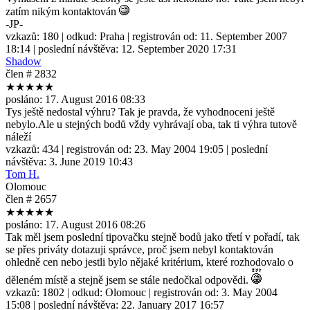
zatím nikým kontaktován
-JP-
vzkazů:
180
| odkud:
Praha
| registrován od:
11. September 2007
18:14
| poslední návštěva:
12. September 2020 17:31
Shadow
člen # 2832
★★★★★
posláno:
17. August 2016 08:33
Tys ještě nedostal výhru? Tak je pravda, že vyhodnoceni ještě
nebylo.Ale u stejných bodů vždy vyhrávají oba, tak ti výhra tutově
náleží
vzkazů:
434
| registrován od:
23. May 2004 19:05
| poslední
návštěva:
3. June 2019 10:43
Tom H.
Olomouc
člen # 2657
★★★★★
posláno:
17. August 2016 08:26
Tak měl jsem poslední tipovačku stejně bodů jako třetí v pořadí, tak
se přes priváty dotazuji správce, proč jsem nebyl kontaktován
ohledně cen nebo jestli bylo nějaké kritérium, které rozhodovalo o
děleném místě a stejně jsem se stále nedočkal odpovědi.
vzkazů:
1802
| odkud:
Olomouc
| registrován od:
3. May 2004
15:08
| poslední návštěva:
22. January 2017 16:57