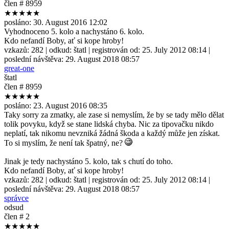
člen # 8959
★★★★★
posláno:
30. August 2016 12:02
Vyhodnoceno 5. kolo a nachystáno 6. kolo.
Kdo nefandí Boby, ať si kope hroby!
vzkazů:
282
| odkud:
štatl
| registrován od:
25. July 2012 08:14
|
poslední návštěva:
29. August 2018 08:57
great-one
štatl
člen # 8959
★★★★★
posláno:
23. August 2016 08:35
Taky sorry za zmatky, ale zase si nemyslím, že by se tady mělo dělat
tolik povyku, když se stane lidská chyba. Nic za tipovačku nikdo
neplatí, tak nikomu nevzniká žádná škoda a každý může jen získat.
To si myslím, že není tak špatný, ne?
Jinak je tedy nachystáno 5. kolo, tak s chutí do toho.
Kdo nefandí Boby, ať si kope hroby!
vzkazů:
282
| odkud:
štatl
| registrován od:
25. July 2012 08:14
|
poslední návštěva:
29. August 2018 08:57
správce
odsud
člen # 2
★★★★★