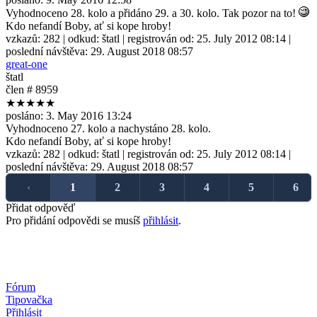
Vyhodnoceno 28. kolo a přidáno 29. a 30. kolo. Tak pozor na to!
Kdo nefandí Boby, ať si kope hroby!
vzkazů:
282
| odkud:
štatl
| registrován od:
25. July 2012 08:14
|
poslední návštěva:
29. August 2018 08:57
great-one
štatl
člen # 8959
★★★★★
posláno:
3. May 2016 13:24
Vyhodnoceno 27. kolo a nachystáno 28. kolo.
Kdo nefandí Boby, ať si kope hroby!
vzkazů:
282
| odkud:
štatl
| registrován od:
25. July 2012 08:14
|
poslední návštěva:
29. August 2018 08:57
‹
1
2
3
4
5
6
Přidat odpověď
Pro přidání odpovědi se musíš
přihlásit
.
Fórum
Tipovačka
Přihlásit