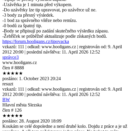
-Uzávěrka je 1 minuta před výkopem.
-Do uzávěrky lze tip upravovat, po uzávěrce už ne.
-3 body za přesný výsledek.
-1 bod za správného vítěze nebo remízu.
-0 bodů za špatný tip.
-Body se připisují po zadání skutečného výsledku zápasu.
-Žebříček se průběžně aktualizuje podle získaných bodů.
https://forum.hooligans.cz/tipovacka
vzkazů:
111
| odkud:
www.hooligans.cz
| registrován od:
9. April
2012 20:00
| poslední návštěva:
11. April 2026 12:52
správce3
www.hooligans.cz
člen # 8888
★★★★★
posláno:
1. October 2023 20:24
resuzt
vzkazů:
111
| odkud:
www.hooligans.cz
| registrován od:
9. April
2012 20:00
| poslední návštěva:
11. April 2026 12:52
BW
Hlavní města Slezska
člen # 126
★★★★★
posláno:
28. August 2020 18:09
Koukám se celé dopoledne a není druhé kolo. Dojdu z práce a je už