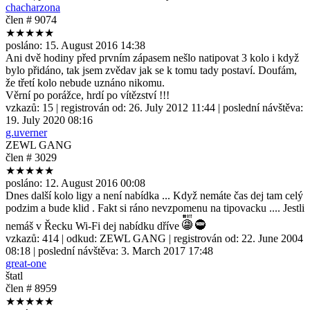
chacharzona
člen # 9074
★★★★★
posláno:
15. August 2016 14:38
Ani dvě hodiny před prvním zápasem nešlo natipovat 3 kolo i když
bylo přidáno, tak jsem zvědav jak se k tomu tady postaví. Doufám,
že třetí kolo nebude uznáno nikomu.
Věrní po porážce, hrdí po vítězství !!!
vzkazů:
15
| registrován od:
26. July 2012 11:44
| poslední návštěva:
19. July 2020 08:16
g.uverner
ZEWL GANG
člen # 3029
★★★★★
posláno:
12. August 2016 00:08
Dnes další kolo ligy a není nabídka ... Když nemáte čas dej tam celý
podzim a bude klid . Fakt si ráno nevzpomenu na tipovacku .... Jestli
nemáš v Řecku Wi-Fi dej nabídku dříve
vzkazů:
414
| odkud:
ZEWL GANG
| registrován od:
22. June 2004
08:18
| poslední návštěva:
3. March 2017 17:48
great-one
štatl
člen # 8959
★★★★★