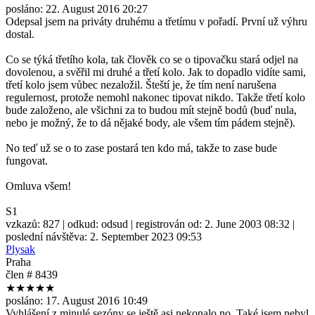
posláno:
22. August 2016 20:27
Odepsal jsem na priváty druhému a třetímu v pořadí. První už výhru
dostal.
Co se týká třetího kola, tak člověk co se o tipovačku stará odjel na
dovolenou, a svěřil mi druhé a třetí kolo. Jak to dopadlo vidíte sami,
třetí kolo jsem vůbec nezaložil. Šteští je, že tím není narušena
regulernost, protože nemohl nakonec tipovat nikdo. Takže třetí kolo
bude založeno, ale všichni za to budou mít stejně bodů (buď nula,
nebo je možný, že to dá nějaké body, ale všem tím pádem stejně).
No teď už se o to zase postará ten kdo má, takže to zase bude
fungovat.
Omluva všem!
S1
vzkazů:
827
| odkud:
odsud
| registrován od:
2. June 2003 08:32
|
poslední návštěva:
2. September 2023 09:53
Plysak
Praha
člen # 8439
★★★★★
posláno:
17. August 2016 10:49
Vyhlášení z minulé sezóny se ještě asi nekonalo no. Také jsem nebyl