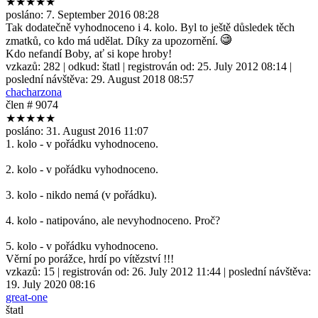
★★★★★
posláno:
7. September 2016 08:28
Tak dodatečně vyhodnoceno i 4. kolo. Byl to ještě důsledek těch
zmatků, co kdo má udělat. Díky za upozornění.
Kdo nefandí Boby, ať si kope hroby!
vzkazů:
282
| odkud:
štatl
| registrován od:
25. July 2012 08:14
|
poslední návštěva:
29. August 2018 08:57
chacharzona
člen # 9074
★★★★★
posláno:
31. August 2016 11:07
1. kolo - v pořádku vyhodnoceno.
2. kolo - v pořádku vyhodnoceno.
3. kolo - nikdo nemá (v pořádku).
4. kolo - natipováno, ale nevyhodnoceno. Proč?
5. kolo - v pořádku vyhodnoceno.
Věrní po porážce, hrdí po vítězství !!!
vzkazů:
15
| registrován od:
26. July 2012 11:44
| poslední návštěva:
19. July 2020 08:16
great-one
štatl