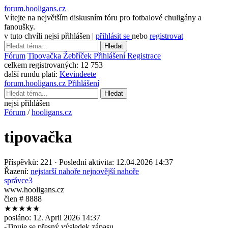
forum.hooligans.cz
Vítejte na největším diskusním fóru pro fotbalové chuligány a
fanoušky.
v tuto chvíli nejsi přihlášen |
přihlásit se
nebo
registrovat
Hledat
Fórum
Tipovačka
Žebříček
Přihlášení
Registrace
celkem registrovaných:
12 753
další rundu platí:
Kevindeete
forum.hooligans.cz
Přihlášení
Hledat
nejsi přihlášen
Fórum
/
hooligans.cz
tipovačka
Příspěvků: 221 · Poslední aktivita: 12.04.2026 14:37
Řazení:
nejstarší nahoře
nejnovější nahoře
správce3
www.hooligans.cz
člen # 8888
★★★★★
posláno:
12. April 2026 14:37
-Tipuje se přesný výsledek zápasu.