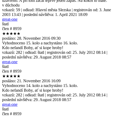
uzavřeno. A při tom začal teprve jeden zápas. Na kokot to máte.
v důchodu
vzkazů:
59
| odkud:
Hlavní města Slezska
| registrován od:
3. June
2003 13:43
| poslední návštěva:
1. April 2021 18:09
great-one
štatl
člen # 8959
★★★★★
posláno:
28. November 2016 09:30
Vyhodnoceno 15. kolo a nachystáno 16. kolo.
Kdo nefandí Boby, ať si kope hroby!
vzkazů:
282
| odkud:
štatl
| registrován od:
25. July 2012 08:14
|
poslední návštěva:
29. August 2018 08:57
great-one
štatl
člen # 8959
★★★★★
posláno:
21. November 2016 16:09
Vyhodnoceno 14. kolo a nachystáno 15. kolo.
Kdo nefandí Boby, ať si kope hroby!
vzkazů:
282
| odkud:
štatl
| registrován od:
25. July 2012 08:14
|
poslední návštěva:
29. August 2018 08:57
great-one
štatl
člen # 8959