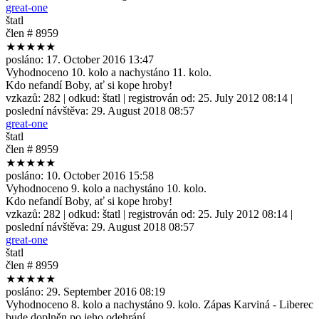
great-one
štatl
člen # 8959
★★★★★
posláno:
17. October 2016 13:47
Vyhodnoceno 10. kolo a nachystáno 11. kolo.
Kdo nefandí Boby, ať si kope hroby!
vzkazů:
282
| odkud:
štatl
| registrován od:
25. July 2012 08:14
|
poslední návštěva:
29. August 2018 08:57
great-one
štatl
člen # 8959
★★★★★
posláno:
10. October 2016 15:58
Vyhodnoceno 9. kolo a nachystáno 10. kolo.
Kdo nefandí Boby, ať si kope hroby!
vzkazů:
282
| odkud:
štatl
| registrován od:
25. July 2012 08:14
|
poslední návštěva:
29. August 2018 08:57
great-one
štatl
člen # 8959
★★★★★
posláno:
29. September 2016 08:19
Vyhodnoceno 8. kolo a nachystáno 9. kolo. Zápas Karviná - Liberec
bude doplněn po jeho odehrání.