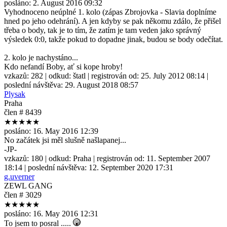
posláno:
2. August 2016 09:32
Vyhodnoceno neúplné 1. kolo (zápas Zbrojovka - Slavia doplníme
hned po jeho odehrání). A jen kdyby se pak někomu zdálo, že přišel
třeba o body, tak je to tím, že zatím je tam veden jako správný
výsledek 0:0, takže pokud to dopadne jinak, budou se body odečítat.
2. kolo je nachystáno...
Kdo nefandí Boby, ať si kope hroby!
vzkazů:
282
| odkud:
štatl
| registrován od:
25. July 2012 08:14
|
poslední návštěva:
29. August 2018 08:57
Plysak
Praha
člen # 8439
★★★★★
posláno:
16. May 2016 12:39
No začátek jsi měl slušně našlapanej...
-JP-
vzkazů:
180
| odkud:
Praha
| registrován od:
11. September 2007
18:14
| poslední návštěva:
12. September 2020 17:31
g.uverner
ZEWL GANG
člen # 3029
★★★★★
posláno:
16. May 2016 12:31
To jsem to posral .....