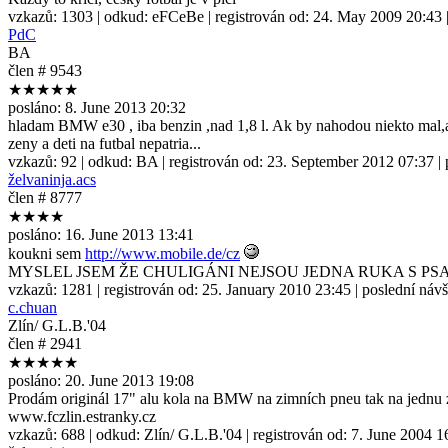
vzkazů:
1303
| odkud:
eFCeBe
| registrován od:
24. May 2009 20:43
PdC
BA
člen # 9543
★★★★★
posláno:
8. June 2013 20:32
hladam BMW e30 , iba benzin ,nad 1,8 l. Ak by nahodou niekto mal,al
zeny a deti na futbal nepatria...
vzkazů:
92
| odkud:
BA
| registrován od:
23. September 2012 07:37
| 
želvaninja.acs
člen # 8777
★★★★
posláno:
16. June 2013 13:41
koukni sem
http://www.mobile.de/cz
MYSLEL JSEM ŽE CHULIGÁNI NEJSOU JEDNA RUKA S P
vzkazů:
1281
| registrován od:
25. January 2010 23:45
| poslední náv
c.chuan
Zlín/ G.L.B.'04
člen # 2941
★★★★★
posláno:
20. June 2013 19:08
Prodám originál 17" alu kola na BMW na zimních pneu tak na jednu z
www.fczlin.estranky.cz
vzkazů:
688
| odkud:
Zlín/ G.L.B.'04
| registrován od:
7. June 2004 1