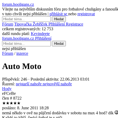
forum.hooligans.cz
Vítejte na největším diskusním fóru pro fotbalové chuligány a fanouš
v tuto chvíli nejsi přihlášen |
přihlásit se
nebo
registrovat
Hledat
Fórum
Tipovačka
Žebříček
Přihlášení
Registrace
celkem registrovaných:
12 753
další rundu platí:
Kevindeete
forum.hooligans.cz
Přihlášení
Hledat
nejsi přihlášen
Fórum
/
inzerce
Auto Moto
Příspěvků: 246 · Poslední aktivita: 22.06.2013 03:01
Řazení:
nejstarší nahoře
nejnovější nahoře
Hody
eFCeBe
člen # 8722
★★★★★
posláno:
8. June 2011 18:28
nemá někdo v ově na půjčení dodávku v sobotu na max 4 hod? dík
Každý to křičí, český fotbal je v piči