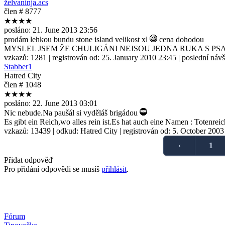
želvaninja.acs
člen # 8777
★★★★
posláno:
21. June 2013 23:56
prodám lehkou bundu stone island velikost xl
cena dohodou
MYSLEL JSEM ŽE CHULIGÁNI NEJSOU JEDNA RUKA S P
vzkazů:
1281
| registrován od:
25. January 2010 23:45
| poslední náv
Stabber1
Hatred City
člen # 1048
★★★★
posláno:
22. June 2013 03:01
Nic nebude.Na paušál si vyděláš brigádou
Es gibt ein Reich,wo alles rein ist.Es hat auch eine Namen : Totenreic
vzkazů:
13439
| odkud:
Hatred City
| registrován od:
5. October 2003
‹
1
Přidat odpověď
Pro přidání odpovědi se musíš
přihlásit
.
Fórum