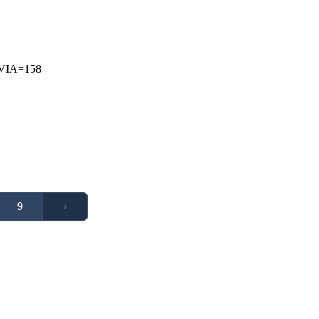
VIA=158
9
›