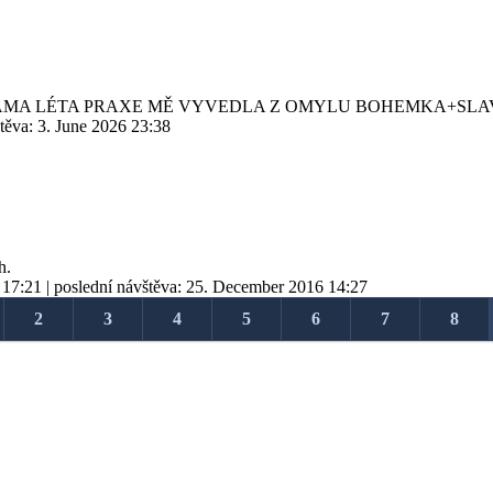
SAMA LÉTA PRAXE MĚ VYVEDLA Z OMYLU BOHEMKA+SLA
štěva:
3. June 2026 23:38
h.
 17:21
| poslední návštěva:
25. December 2016 14:27
2
3
4
5
6
7
8