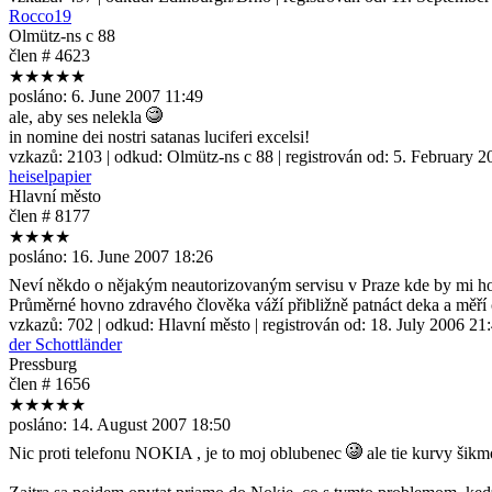
Rocco19
Olmütz-ns c 88
člen # 4623
★★★★★
posláno:
6. June 2007 11:49
ale, aby ses nelekla
in nomine dei nostri satanas luciferi excelsi!
vzkazů:
2103
| odkud:
Olmütz-ns c 88
| registrován od:
5. February 2
heiselpapier
Hlavní město
člen # 8177
★★★★
posláno:
16. June 2007 18:26
Neví někdo o nějakým neautorizovaným servisu v Praze kde by mi ho
Průměrné hovno zdravého člověka váží přibližně patnáct deka a měř
vzkazů:
702
| odkud:
Hlavní město
| registrován od:
18. July 2006 21
der Schottländer
Pressburg
člen # 1656
★★★★★
posláno:
14. August 2007 18:50
Nic proti telefonu NOKIA , je to moj oblubenec
ale tie kurvy šikm