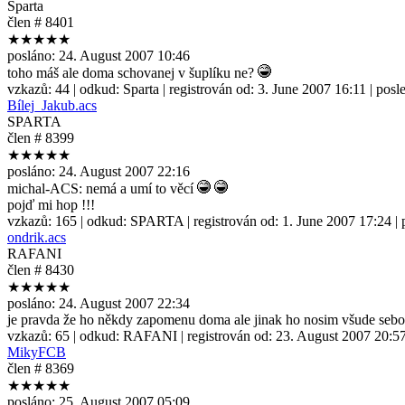
Sparta
člen # 8401
★★★★★
posláno:
24. August 2007 10:46
toho máš ale doma schovanej v šuplíku ne?
vzkazů:
44
| odkud:
Sparta
| registrován od:
3. June 2007 16:11
| posl
Bílej_Jakub.acs
SPARTA
člen # 8399
★★★★★
posláno:
24. August 2007 22:16
michal-ACS: nemá a umí to věcí
pojď mi hop !!!
vzkazů:
165
| odkud:
SPARTA
| registrován od:
1. June 2007 17:24
| 
ondrik.acs
RAFANI
člen # 8430
★★★★★
posláno:
24. August 2007 22:34
je pravda že ho někdy zapomenu doma ale jinak ho nosim všude seb
vzkazů:
65
| odkud:
RAFANI
| registrován od:
23. August 2007 20:5
MikyFCB
člen # 8369
★★★★★
posláno:
25. August 2007 05:09