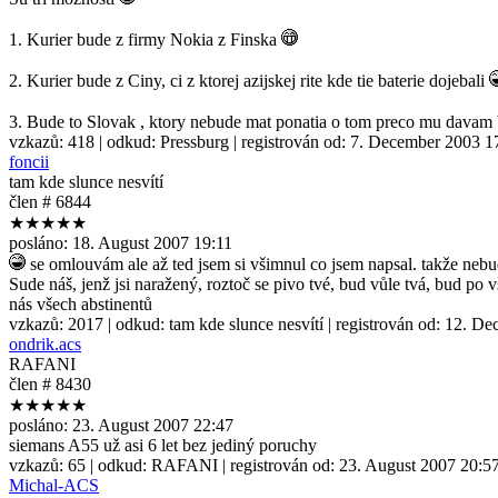
1. Kurier bude z firmy Nokia z Finska
2. Kurier bude z Ciny, ci z ktorej azijskej rite kde tie baterie dojebali
3. Bude to Slovak , ktory nebude mat ponatia o tom preco mu davam 
vzkazů:
418
| odkud:
Pressburg
| registrován od:
7. December 2003 1
foncii
tam kde slunce nesvítí
člen # 6844
★★★★★
posláno:
18. August 2007 19:11
se omlouvám ale až ted jsem si všimnul co jsem napsal. takže neb
Sude náš, jenž jsi naražený, roztoč se pivo tvé, bud vůle tvá, bud p
nás všech abstinentů
vzkazů:
2017
| odkud:
tam kde slunce nesvítí
| registrován od:
12. De
ondrik.acs
RAFANI
člen # 8430
★★★★★
posláno:
23. August 2007 22:47
siemans A55 už asi 6 let bez jediný poruchy
vzkazů:
65
| odkud:
RAFANI
| registrován od:
23. August 2007 20:5
Michal-ACS