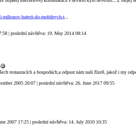
 nejakej internetovej komunikacii s neviem kym neverim... Z mojej sku
6-milionov-baterii-do-mobilnych-t
...
7:58
| poslední návštěva:
19. May 2014 08:14
č
o všech restauracích a hospodách,a odpust nám naši žízeň, jakož i my od
cember 2005 20:07
| poslední návštěva:
26. June 2017 09:55
June 2007 17:25
| poslední návštěva:
14. July 2010 10:35