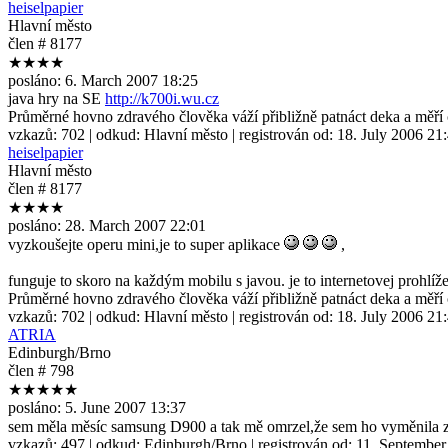
heiselpapier
Hlavní město
člen # 8177
★★★★
posláno:
6. March 2007 18:25
java hry na SE
http://k700i.wu.cz
Průměrné hovno zdravého člověka váží přibližně patnáct deka a měř
vzkazů:
702
| odkud:
Hlavní město
| registrován od:
18. July 2006 21
heiselpapier
Hlavní město
člen # 8177
★★★★
posláno:
28. March 2007 22:01
vyzkoušejte operu mini,je to super aplikace
,
funguje to skoro na každým mobilu s javou. je to internetovej prohlíže
Průměrné hovno zdravého člověka váží přibližně patnáct deka a měř
vzkazů:
702
| odkud:
Hlavní město
| registrován od:
18. July 2006 21
ATRIA
Edinburgh/Brno
člen # 798
★★★★★
posláno:
5. June 2007 13:37
sem měla měsíc samsung D900 a tak mě omrzel,že sem ho vyměnila za L
vzkazů:
497
| odkud:
Edinburgh/Brno
| registrován od:
11. September