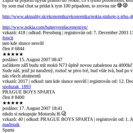
Zajtra sa pojdem opytat priamo do Nokie, co s tymto problemom, kedze
by som mal chut sa pridat k tym 100 pripadom, to zrovna nie
http://www.aktuality.sk/ekonomika/ekonomika/nokia-stahuje-z-trhu-4
http://www.nokia.com/batteryreplacement/en/
vzkazů:
418
| odkud:
Pressburg
| registrován od:
7. December 2003 1
foncii
tam kde slunce nesvítí
člen # 6844
★★★★★
posláno:
15. August 2007 08:47
začátkem září budu mít mokii N73 úplně novou zabalenou za 4000k
Sude náš, jenž jsi naražený, roztoč se pivo tvé, bud vůle tvá, bud p
nás všech abstinentů
vzkazů:
2017
| odkud:
tam kde slunce nesvítí
| registrován od:
12. De
spoluzak_1893
PRAGUE BOYS SPARTA
člen # 8400
★★★★★
posláno:
17. August 2007 18:41
nikdo si nekupujte Motorolu l6
vzkazů:
40
| odkud:
PRAGUE BOYS SPARTA
| registrován od:
1. 
madmaik
Sparta