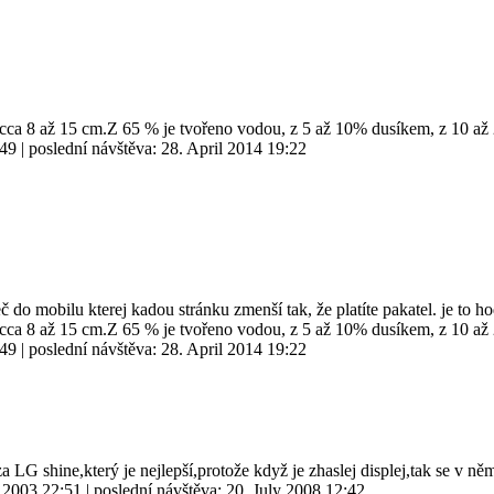
í cca 8 až 15 cm.Z 65 % je tvořeno vodou, z 5 až 10% dusíkem, z 10 
:49
| poslední návštěva:
28. April 2014 19:22
č do mobilu kterej kadou stránku zmenší tak, že platíte pakatel. je to h
í cca 8 až 15 cm.Z 65 % je tvořeno vodou, z 5 až 10% dusíkem, z 10 
:49
| poslední návštěva:
28. April 2014 19:22
G shine,který je nejlepší,protože když je zhaslej displej,tak se v ně
 2003 22:51
| poslední návštěva:
20. July 2008 12:42