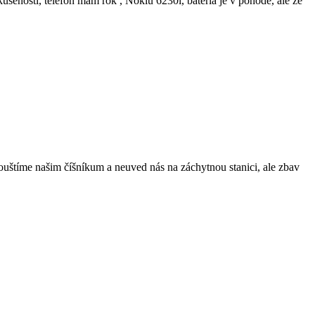
senosti, telefon mam rok , Nokiu 6230i, bateria je v pohode, ale ze
pouštíme našim číšníkum a neuved nás na záchytnou stanici, ale zbav