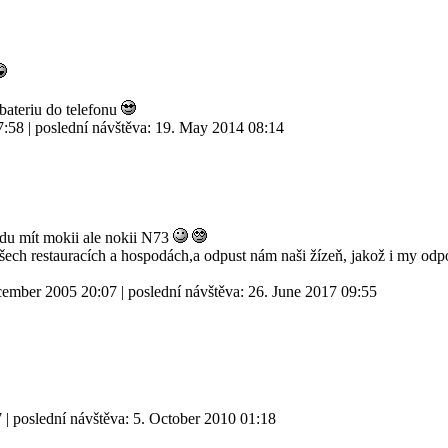
bateriu do telefonu
7:58
| poslední návštěva:
19. May 2014 08:14
udu mít mokii ale nokii N73
o všech restauracích a hospodách,a odpust nám naši žízeň, jakož i my od
cember 2005 20:07
| poslední návštěva:
26. June 2017 09:55
7
| poslední návštěva:
5. October 2010 01:18