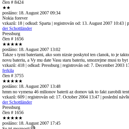
člen # 8424
★★
posláno:
18. August 2007 09:34
Nokia forever
vzkazů:
18
| odkud:
Sparta
| registrován od:
13. August 2007 10:43
| 
der Schottländer
Pressburg
člen # 1656
★★★★★
posláno:
18. August 2007 13:02
Takze s tymi bateriami, ako som nizsie poskytol ten clanok, to je takto
novu bateriu, a Vy mu date Vasu staru bateriu, smozrejme musi to byt 
vzkazů:
418
| odkud:
Pressburg
| registrován od:
7. December 2003 1
ferkila
člen # 3755
★★★★★
posláno:
18. August 2007 13:48
hmm no vymena 46 milionov baterii az domov tak to fakt zarobili ten
vzkazů:
609
| registrován od:
17. October 2004 13:47
| poslední návš
der Schottländer
Pressburg
člen # 1656
★★★★★
posláno:
18. August 2007 17:45
Su tri moznosti