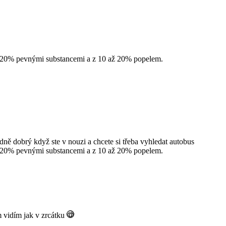
až 20% pevnými substancemi a z 10 až 20% popelem.
odně dobrý když ste v nouzi a chcete si třeba vyhledat autobus
až 20% pevnými substancemi a z 10 až 20% popelem.
m vidím jak v zrcátku