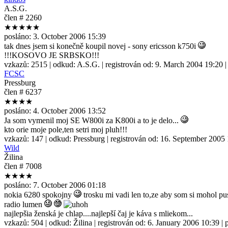
A.S.G.
člen # 2260
★★★★★
posláno:
3. October 2006 15:39
tak dnes jsem si konečně koupil novej - sony ericsson k750i
!!!KOSOVO JE SRBSKO!!!
vzkazů:
2515
| odkud:
A.S.G.
| registrován od:
9. March 2004 19:20
|
FCSC
Pressburg
člen # 6237
★★★★
posláno:
4. October 2006 13:52
Ja som vymenil moj SE W800i za K800i a to je delo...
kto orie moje pole,ten setri moj pluh!!!
vzkazů:
147
| odkud:
Pressburg
| registrován od:
16. September 2005 
Wild
Žilina
člen # 7008
★★★★
posláno:
7. October 2006 01:18
nokia 6280 spokojny
trosku mi vadi len to,ze aby som si mohol pus
radio lumen
najlepšia ženská je chlap....najlepší čaj je káva s mliekom...
vzkazů:
504
| odkud:
Žilina
| registrován od:
6. January 2006 10:39
| 