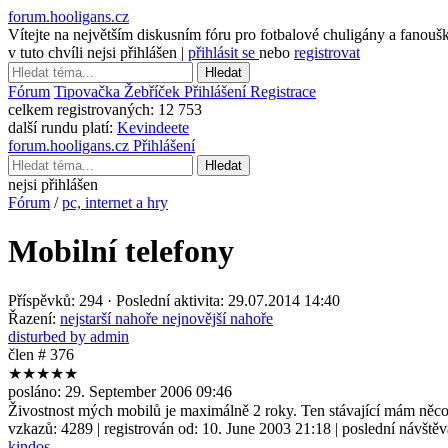
forum.hooligans.cz
Vítejte na největším diskusním fóru pro fotbalové chuligány a fanouš
v tuto chvíli nejsi přihlášen |
přihlásit se
nebo
registrovat
Hledat
Fórum
Tipovačka
Žebříček
Přihlášení
Registrace
celkem registrovaných:
12 753
další rundu platí:
Kevindeete
forum.hooligans.cz
Přihlášení
Hledat
nejsi přihlášen
Fórum
/
pc, internet a hry
Mobilní telefony
Příspěvků: 294 · Poslední aktivita: 29.07.2014 14:40
Řazení:
nejstarší nahoře
nejnovější nahoře
disturbed by admin
člen # 376
★★★★★
posláno:
29. September 2006 09:46
Živostnost mých mobilů je maximálně 2 roky. Ten stávající mám něco
vzkazů:
4289
| registrován od:
10. June 2003 21:18
| poslední návště
kindos