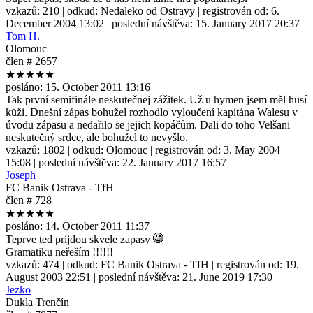
vzkazů:
210
| odkud:
Nedaleko od Ostravy
| registrován od:
6.
December 2004 13:02
| poslední návštěva:
15. January 2017 20:37
Tom H.
Olomouc
člen # 2657
★★★★★
posláno:
15. October 2011 13:16
Tak první semifinále neskutečnej zážitek. Už u hymen jsem měl husí
kůži. Dnešní zápas bohužel rozhodlo vyloučení kapitána Walesu v
úvodu zápasu a nedařilo se jejich kopáčům. Dali do toho Velšani
neskutečný srdce, ale bohužel to nevyšlo.
vzkazů:
1802
| odkud:
Olomouc
| registrován od:
3. May 2004
15:08
| poslední návštěva:
22. January 2017 16:57
Joseph
FC Banik Ostrava - TfH
člen # 728
★★★★★
posláno:
14. October 2011 11:37
Teprve ted prijdou skvele zapasy
Gramatiku neřeším !!!!!!
vzkazů:
474
| odkud:
FC Banik Ostrava - TfH
| registrován od:
19.
August 2003 22:51
| poslední návštěva:
21. June 2019 17:30
Jezko
Dukla Trenčín