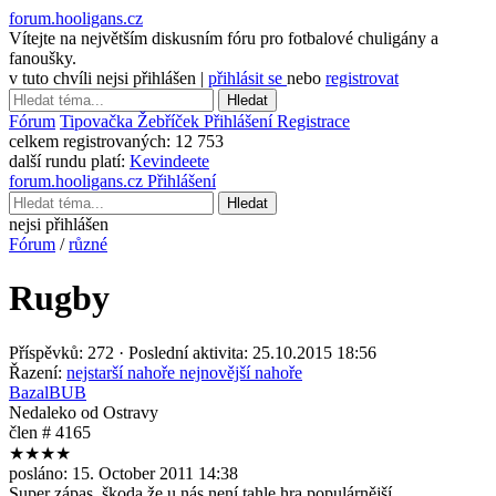
forum.hooligans.cz
Vítejte na největším diskusním fóru pro fotbalové chuligány a
fanoušky.
v tuto chvíli nejsi přihlášen |
přihlásit se
nebo
registrovat
Hledat
Fórum
Tipovačka
Žebříček
Přihlášení
Registrace
celkem registrovaných:
12 753
další rundu platí:
Kevindeete
forum.hooligans.cz
Přihlášení
Hledat
nejsi přihlášen
Fórum
/
různé
Rugby
Příspěvků: 272 · Poslední aktivita: 25.10.2015 18:56
Řazení:
nejstarší nahoře
nejnovější nahoře
BazalBUB
Nedaleko od Ostravy
člen # 4165
★★★★
posláno:
15. October 2011 14:38
Super zápas, škoda že u nás není tahle hra populárnější