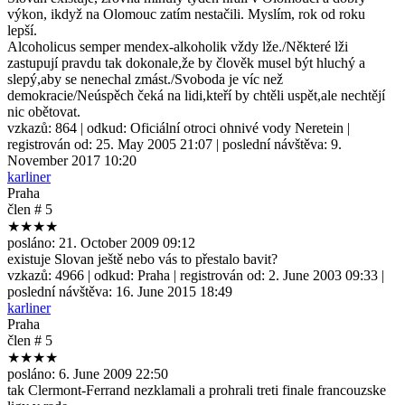
výkon, ikdyž na Olomouc zatím nestačili. Myslím, rok od roku
lepší.
Alcoholicus semper mendex-alkoholik vždy lže./Některé lži
zastupují pravdu tak dokonale,že by člověk musel být hluchý a
slepý,aby se nenechal zmást./Svoboda je víc než
demokracie/Neúspěch čeká na lidi,kteří by chtěli uspět,ale nechtějí
nic obětovat.
vzkazů:
864
| odkud:
Oficiální otroci ohnivé vody Neretein
|
registrován od:
25. May 2005 21:07
| poslední návštěva:
9.
November 2017 10:20
karliner
Praha
člen # 5
★★★★
posláno:
21. October 2009 09:12
existuje Slovan ještě nebo vás to přestalo bavit?
vzkazů:
4966
| odkud:
Praha
| registrován od:
2. June 2003 09:33
|
poslední návštěva:
16. June 2015 18:49
karliner
Praha
člen # 5
★★★★
posláno:
6. June 2009 22:50
tak Clermont-Ferrand nezklamali a prohrali treti finale francouzske