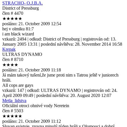
STRACHO- O.J.B.A.
District of Pressburg
člen # 4470
★★★★★
posláno:
21. October 2009 12:54
hej v olmiku 81:7
i am black wizard
vzkazů:
2494
| odkud:
District of Pressburg
| registrován od:
13.
January 2005 13:31
| poslední návštěva:
28. November 2014 16:58
Krepak
ULTRAS DYNAMO
člen # 8710
★★★★
posláno:
21. October 2009 11:18
Já mám takový tušení,že jsme proti nim s Tatrou ještě v juniorech
hráli.
All cops are gays
vzkazů:
147
| odkud:
ULTRAS DYNAMO
| registrován od:
24.
April 2009 09:49
| poslední návštěva:
20. August 2020 12:07
Metla_lidstva
Oficiální otroci ohnivé vody Neretein
člen # 5503
★★★★★
posláno:
21. October 2009 11:12
Slovan existuje, zrovna minulý týden hráli v Olomouci a dobrý