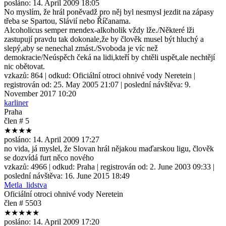
posláno:
14. April 2009 18:05
No myslím, že hrál poněvadž pro něj byl nesmysl jezdit na zápasy
třeba se Spartou, Slávií nebo Říčanama.
Alcoholicus semper mendex-alkoholik vždy lže./Některé lži
zastupují pravdu tak dokonale,že by člověk musel být hluchý a
slepý,aby se nenechal zmást./Svoboda je víc než
demokracie/Neúspěch čeká na lidi,kteří by chtěli uspět,ale nechtějí
nic obětovat.
vzkazů:
864
| odkud:
Oficiální otroci ohnivé vody Neretein
|
registrován od:
25. May 2005 21:07
| poslední návštěva:
9.
November 2017 10:20
karliner
Praha
člen # 5
★★★★
posláno:
14. April 2009 17:27
no vida, já myslel, že Slovan hrál nějakou maďarskou ligu, člověk
se dozvídá furt něco nového
vzkazů:
4966
| odkud:
Praha
| registrován od:
2. June 2003 09:33
|
poslední návštěva:
16. June 2015 18:49
Metla_lidstva
Oficiální otroci ohnivé vody Neretein
člen # 5503
★★★★★
posláno:
14. April 2009 17:20