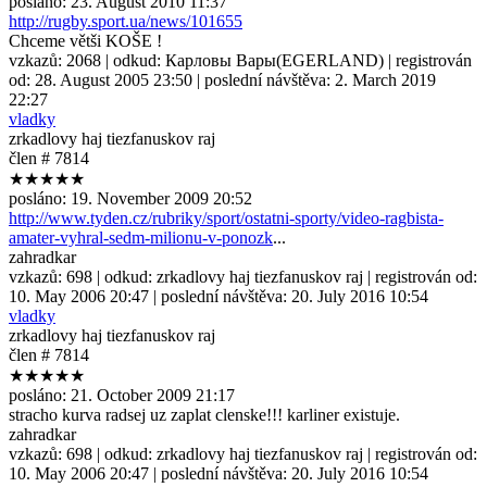
posláno:
23. August 2010 11:37
http://rugby.sport.ua/news/101655
Chceme větši KOŠE !
vzkazů:
2068
| odkud:
Карловы Вары(EGERLAND)
| registrován
od:
28. August 2005 23:50
| poslední návštěva:
2. March 2019
22:27
vladky
zrkadlovy haj tiezfanuskov raj
člen # 7814
★★★★★
posláno:
19. November 2009 20:52
http://www.tyden.cz/rubriky/sport/ostatni-sporty/video-ragbista-
amater-vyhral-sedm-milionu-v-ponozk
...
zahradkar
vzkazů:
698
| odkud:
zrkadlovy haj tiezfanuskov raj
| registrován od:
10. May 2006 20:47
| poslední návštěva:
20. July 2016 10:54
vladky
zrkadlovy haj tiezfanuskov raj
člen # 7814
★★★★★
posláno:
21. October 2009 21:17
stracho kurva radsej uz zaplat clenske!!! karliner existuje.
zahradkar
vzkazů:
698
| odkud:
zrkadlovy haj tiezfanuskov raj
| registrován od:
10. May 2006 20:47
| poslední návštěva:
20. July 2016 10:54