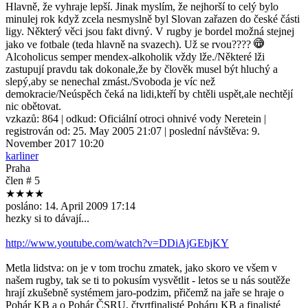
Hlavně, že vyhraje lepší. Jinak myslím, že nejhorší to celý bylo
minulej rok když zcela nesmyslně byl Slovan zařazen do české části
ligy. Některý věci jsou fakt divný. V rugby je bordel možná stejnej
jako ve fotbale (teda hlavně na svazech). Už se rvou????
Alcoholicus semper mendex-alkoholik vždy lže./Některé lži
zastupují pravdu tak dokonale,že by člověk musel být hluchý a
slepý,aby se nenechal zmást./Svoboda je víc než
demokracie/Neúspěch čeká na lidi,kteří by chtěli uspět,ale nechtějí
nic obětovat.
vzkazů:
864
| odkud:
Oficiální otroci ohnivé vody Neretein
|
registrován od:
25. May 2005 21:07
| poslední návštěva:
9.
November 2017 10:20
karliner
Praha
člen # 5
★★★★
posláno:
14. April 2009 17:14
hezky si to dávají...
http://www.youtube.com/watch?v=DDiAjGEbjKY
Metla lidstva: on je v tom trochu zmatek, jako skoro ve všem v
našem rugby, tak se ti to pokusím vysvětlit - letos se u nás soutěže
hrají zkušebně systémem jaro-podzim, přičemž na jaře se hraje o
Pohár KB a o Pohár ČSRU, čtvrtfinalisté Poháru KB a finalisté