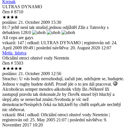
Krepak
ULTRAS DYNAMO
člen # 8710
★★★★
posláno:
21. October 2009 15:30
81:7 ještě není tak strašný,jednou odjížděl Zlín z Tatrovky s
debaklem 128:0
All cops are gays
vzkazů:
147
| odkud:
ULTRAS DYNAMO
| registrován od:
24.
April 2009 09:49
| poslední návštěva:
20. August 2020 12:07
Metla_lidstva
Oficiální otroci ohnivé vody Neretein
člen # 5503
★★★★★
posláno:
21. October 2009 12:56
Stracho:: U vás body nerozhodují, začali jste, udržujete se, budujete.
Jednou v rugby budete dobří. Prostě jde o to jen dál pracovat.
Alcoholicus semper mendex-alkoholik vždy lže./Některé lži
zastupují pravdu tak dokonale,že by člověk musel být hluchý a
slepý,aby se nenechal zmást./Svoboda je víc než
demokracie/Neúspěch čeká na lidi,kteří by chtěli uspět,ale nechtějí
nic obětovat.
vzkazů:
864
| odkud:
Oficiální otroci ohnivé vody Neretein
|
registrován od:
25. May 2005 21:07
| poslední návštěva:
9.
November 2017 10:20