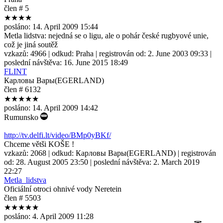
člen # 5
★★★★
posláno:
14. April 2009 15:44
Metla lidstva: nejedná se o ligu, ale o pohár české rugbyové unie,
což je jiná soutěž
vzkazů:
4966
| odkud:
Praha
| registrován od:
2. June 2003 09:33
|
poslední návštěva:
16. June 2015 18:49
FLINT
Карловы Вары(EGERLAND)
člen # 6132
★★★★★
posláno:
14. April 2009 14:42
Rumunsko
http://tv.delfi.lt/video/BMp0yBKf/
Chceme větši KOŠE !
vzkazů:
2068
| odkud:
Карловы Вары(EGERLAND)
| registrován
od:
28. August 2005 23:50
| poslední návštěva:
2. March 2019
22:27
Metla_lidstva
Oficiální otroci ohnivé vody Neretein
člen # 5503
★★★★★
posláno:
4. April 2009 11:28