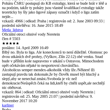
Poháru ČSRU postupují do KB extraligy, která se bude hrát v létě a
na podzim, takže ty poháry jsou vlastně kvalifikací extraligy takže
teoreticky by šly jako ligové zápasy označit i když o ligu zatím
nejde...
vzkazů:
4966
| odkud:
Praha
| registrován od:
2. June 2003 09:33
|
poslední návštěva:
16. June 2015 18:49
Metla_lidstva
Oficiální otroci ohnivé vody Neretein
člen # 5503
★★★★★
posláno:
14. April 2009 16:49
Blbý no. Byla to liga. Ale koneckonců to není důležité. Olomouc po
dvou utkáních dvě prohry, (Vyškov, Zlín 22:12) obé venku. Snad
bude v příštím kole napraveno v utkání s Ostravou. Mimochodem
opět očekávám nějaké to nesportovní chováníčko.
Alcoholicus semper mendex-alkoholik vždy lže./Některé lži
zastupují pravdu tak dokonale,že by člověk musel být hluchý a
slepý,aby se nenechal zmást./Svoboda je víc než
demokracie/Neúspěch čeká na lidi,kteří by chtěli uspět,ale nechtějí
nic obětovat.
vzkazů:
864
| odkud:
Oficiální otroci ohnivé vody Neretein
|
registrován od:
25. May 2005 21:07
| poslední návštěva:
9.
November 2017 10:20
karliner
Praha