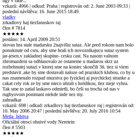
ligy v rade...
vzkazů:
4966
| odkud:
Praha
| registrován od:
2. June 2003 09:33
|
poslední návštěva:
16. June 2015 18:49
vladky
zrkadlovy haj tiezfanuskov raj
člen # 7814
★★★★★
posláno:
14. April 2009 20:51
slovan hra stale madarsku 2najvišiu sutaz. Ale pred rokom nam bolo
ponuknute od csru, aby sme hrali ich novoznikajucu sutaz system
jar-jesen,v zakladnej skupine- cesku cast. Na nasom valnom
zhromazdeni sa odhlasovalo ze ostaneme u madarou skrz uz
rozbehnutej sutazi v ktorej sme na koniec skončili 3ti. tiez si viem
predstavit ,ake by sme dostavali naloze od prazskich klubou, co by u
nas znamenalo rozpad muzstva po fyzickej aj psychickej stranke a
cakat cely rok ze by sme nieco uhrali s luridikou, tiez nieje vyhra.
Tak sme to zatial laskavo odmietli, bo češi su trocha od nas v
rugbyovom ponimani niekde inde nez my.
zahradkar
vzkazů:
698
| odkud:
zrkadlovy haj tiezfanuskov raj
| registrován od:
10. May 2006 20:47
| poslední návštěva:
20. July 2016 10:54
Metla_lidstva
Oficiální otroci ohnivé vody Neretein
člen # 5503
★★★★★