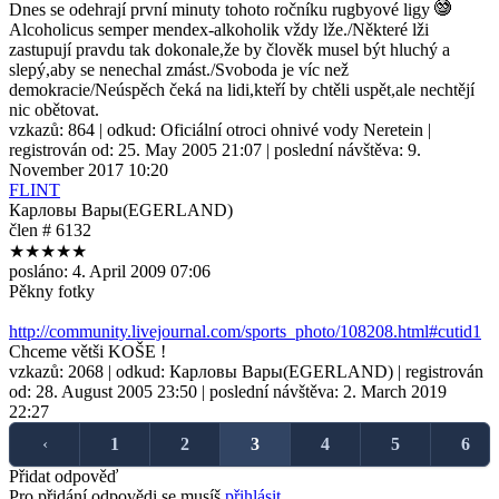
Dnes se odehrají první minuty tohoto ročníku rugbyové ligy
Alcoholicus semper mendex-alkoholik vždy lže./Některé lži
zastupují pravdu tak dokonale,že by člověk musel být hluchý a
slepý,aby se nenechal zmást./Svoboda je víc než
demokracie/Neúspěch čeká na lidi,kteří by chtěli uspět,ale nechtějí
nic obětovat.
vzkazů:
864
| odkud:
Oficiální otroci ohnivé vody Neretein
|
registrován od:
25. May 2005 21:07
| poslední návštěva:
9.
November 2017 10:20
FLINT
Карловы Вары(EGERLAND)
člen # 6132
★★★★★
posláno:
4. April 2009 07:06
Pěkny fotky
http://community.livejournal.com/sports_photo/108208.html#cutid1
Chceme větši KOŠE !
vzkazů:
2068
| odkud:
Карловы Вары(EGERLAND)
| registrován
od:
28. August 2005 23:50
| poslední návštěva:
2. March 2019
22:27
‹
1
2
3
4
5
6
Přidat odpověď
Pro přidání odpovědi se musíš
přihlásit
.