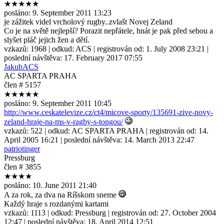
★★★★★
posláno:
9. September 2011 13:23
je zážitek videl vrcholový rugby..zvlašt Novej Zeland
Co je na světě nejlepší? Porazit nepřátele, hnát je pak před sebou a
slyšet pláč jejich žen a dětí.
vzkazů:
1968
| odkud:
ACS
| registrován od:
1. July 2008 23:21
|
poslední návštěva:
17. February 2017 07:55
JakubACS
AC SPARTA PRAHA
člen # 5157
★★★★★
posláno:
9. September 2011 10:45
http://www.ceskatelevize.cz/ct4/micove-sporty/135691-zive-novy-
zeland-hraje-na-ms-v-ragby-s-tongou/
vzkazů:
522
| odkud:
AC SPARTA PRAHA
| registrován od:
14.
April 2005 16:21
| poslední návštěva:
14. March 2013 22:47
patriotinger
Pressburg
člen # 3855
★★★★
posláno:
10. June 2011 21:40
A za rok, za dva na Ríšskom sneme
Každý hraje s rozdanými kartami
vzkazů:
1113
| odkud:
Pressburg
| registrován od:
27. October 2004
12:47
| poslední návštěva:
18. April 2014 12:51