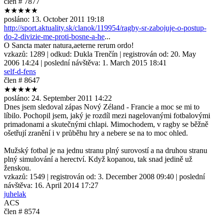
člen # 7877
★★★★★
posláno:
13. October 2011 19:18
http://sport.aktuality.sk/clanok/119954/ragby-sr-zabojuje-o-postup-
do-2-divizie-me-proti-bosne-a-he
...
O Sancta mater natura,aeterne rerum ordo!
vzkazů:
1289
| odkud:
Dukla Trenčín
| registrován od:
20. May
2006 14:24
| poslední návštěva:
1. March 2015 18:41
self-d-fens
člen # 8647
★★★★★
posláno:
24. September 2011 14:22
Dnes jsem sledoval zápas Nový Zéland - Francie a moc se mi to
líbilo. Pochopil jsem, jaký je rozdíl mezi nagelovanými fotbalovými
primadonami a skutečnými chlapi. Mimochodem, v ragby se běžně
ošetřují zranění i v průběhu hry a nebere se na to moc ohled.
Mužský fotbal je na jednu stranu plný surovostí a na druhou stranu
plný simulování a herectví. Když kopanou, tak snad jedině už
ženskou.
vzkazů:
1549
| registrován od:
3. December 2008 09:40
| poslední
návštěva:
16. April 2014 17:27
juhelak
ACS
člen # 8574