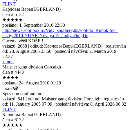
FLINT
Карловы Вары(EGERLAND)
člen # 6132
★★★★★
posláno:
4. September 2010 22:33
http://news.sportbox.ru/Vidy_sporta/regbi/spbfoto_Kubok-treh-
naciy-2010-YUAR-Novaya-Zelandiya?imgDe
...
Chceme větši KOŠE !
vzkazů:
2068
| odkud:
Карловы Вары(EGERLAND)
| registrován
od:
28. August 2005 23:50
| poslední návštěva:
2. March 2019
22:27
xanon
Maisner gang division Corcaigh
člen # 4443
★★★★
posláno:
24. August 2010 01:28
luxus
Spes non confunditur.
vzkazů:
541
| odkud:
Maisner gang division Corcaigh
| registrován
od:
11. January 2005 07:09
| poslední návštěva:
8. April 2026 08:32
FLINT
Карловы Вары(EGERLAND)
člen # 6132
★★★★★