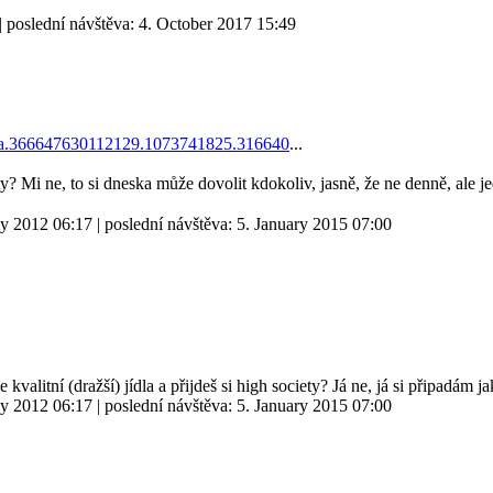
| poslední návštěva:
4. October 2017 15:49
=a.366647630112129.1073741825.316640
...
ty? Mi ne, to si dneska může dovolit kdokoliv, jasně, že ne denně, ale je
ly 2012 06:17
| poslední návštěva:
5. January 2015 07:00
e kvalitní (dražší) jídla a přijdeš si high society? Já ne, já si připad
ly 2012 06:17
| poslední návštěva:
5. January 2015 07:00