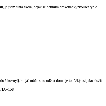
il, ja jsem stara skola, nejak se neumim prekonat vyzkouset tyhle
do šikovný(jako já) může si to udělat doma je to těžký asi jako složit
VIA=158