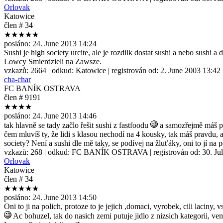
Orlovak
Katowice
člen # 34
★★★★★
posláno:
24. June 2013 14:24
Sushi je high society urcite, ale je rozdilk dostat sushi a nebo sushi 
Lowcy Smierdzieli na Zawsze.
vzkazů:
2664
| odkud:
Katowice
| registrován od:
2. June 2003 13:42
cha-char
FC BANÍK OSTRAVA
člen # 9191
★★★★
posláno:
24. June 2013 14:46
tak hlavně se tady začlo řešit sushi z fastfoodu
a samozřejmě máš pra
čem mluvíš ty, že lidi s klasou nechodí na 4 kousky, tak máš pravdu, 
society? Není a sushi dle mě taky, se podívej na žluťáky, oni to jí na 
vzkazů:
268
| odkud:
FC BANÍK OSTRAVA
| registrován od:
30. Ju
Orlovak
Katowice
člen # 34
★★★★★
posláno:
24. June 2013 14:50
Oni to ji na polich, protoze to je jejich ,domaci, vyrobek, cili laciny, 
Ac bohuzel, tak do nasich zemi putuje jidlo z nizsich kategorii, 