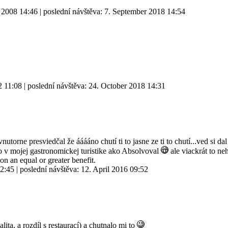
y 2008 14:46
| poslední návštěva:
7. September 2018 14:54
2 11:08
| poslední návštěva:
24. October 2018 14:31
nutorne presviedčal že ááááno chutí ti to jasne ze ti to chutí...ved si da
o v mojej gastronomickej turistike ako Absolvoval
ale viackrát to ne
 on an equal or greater benefit.
12:45
| poslední návštěva:
12. April 2016 09:52
lita, a rozdíl s restaurací) a chutnalo mi to