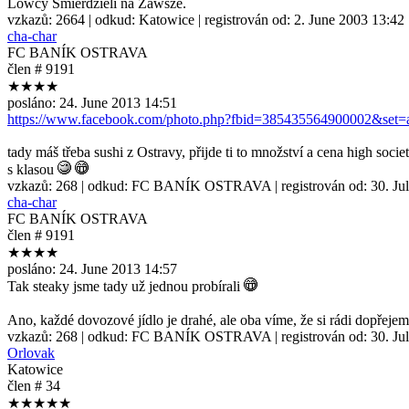
Lowcy Smierdzieli na Zawsze.
vzkazů:
2664
| odkud:
Katowice
| registrován od:
2. June 2003 13:42
cha-char
FC BANÍK OSTRAVA
člen # 9191
★★★★
posláno:
24. June 2013 14:51
https://www.facebook.com/photo.php?fbid=385435564900002&set
tady máš třeba sushi z Ostravy, přijde ti to množství a cena high socie
s klasou
vzkazů:
268
| odkud:
FC BANÍK OSTRAVA
| registrován od:
30. Ju
cha-char
FC BANÍK OSTRAVA
člen # 9191
★★★★
posláno:
24. June 2013 14:57
Tak steaky jsme tady už jednou probírali
Ano, každé dovozové jídlo je drahé, ale oba víme, že si rádi dopřejem
vzkazů:
268
| odkud:
FC BANÍK OSTRAVA
| registrován od:
30. Ju
Orlovak
Katowice
člen # 34
★★★★★