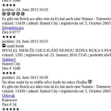
člen # 1048
★★★★
posláno:
24. June 2013 16:53
Es gibt ein Reich,wo alles rein ist.Es hat auch eine Namen : Totenreic
vzkazů:
13439
| odkud:
Hatred City
| registrován od:
5. October 2003
želvaninja.acs
člen # 8777
★★★★
posláno:
24. June 2013 16:55
sushi hools
MYSLEL JSEM ŽE CHULIGÁNI NEJSOU JEDNA RUKA S P
vzkazů:
1281
| registrován od:
25. January 2010 23:45
| poslední náv
Stabber1
Hatred City
člen # 1048
★★★★
posláno:
24. June 2013 16:59
Na téma sushi by to chtělo něco hodit do sekce Hudba
Es gibt ein Reich,wo alles rein ist.Es hat auch eine Namen : Totenreic
vzkazů:
13439
| odkud:
Hatred City
| registrován od:
5. October 2003
Orlovak
Katowice
člen # 34
★★★★★