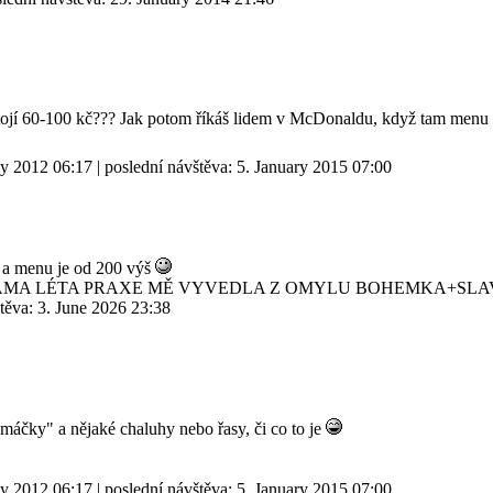
tojí 60-100 kč??? Jak potom říkáš lidem v McDonaldu, když tam menu s
ly 2012 06:17
| poslední návštěva:
5. January 2015 07:00
sy a menu je od 200 výš
SAMA LÉTA PRAXE MĚ VYVEDLA Z OMYLU BOHEMKA+SLA
štěva:
3. June 2026 23:38
omáčky" a nějaké chaluhy nebo řasy, či co to je
ly 2012 06:17
| poslední návštěva:
5. January 2015 07:00