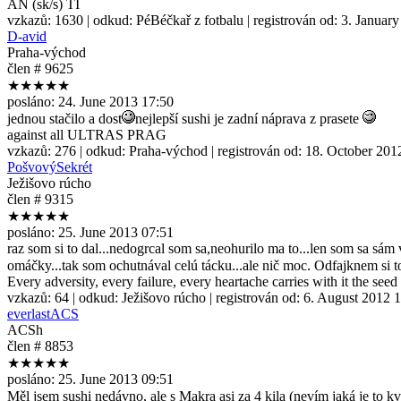
AN (sk/s) TI
vzkazů:
1630
| odkud:
PéBéčkař z fotbalu
| registrován od:
3. Januar
D-avid
Praha-východ
člen # 9625
★★★★★
posláno:
24. June 2013 17:50
jednou stačilo a dost
nejlepší sushi je zadní náprava z prasete
against all ULTRAS PRAG
vzkazů:
276
| odkud:
Praha-východ
| registrován od:
18. October 201
PošvovýSekrét
Ježišovo rúcho
člen # 9315
★★★★★
posláno:
25. June 2013 07:51
raz som si to dal...nedogrcal som sa,neohurilo ma to...len som sa sám v
omáčky...tak som ochutnával celú tácku...ale nič moc. Odfajknem si t
Every adversity, every failure, every heartache carries with it the seed
vzkazů:
64
| odkud:
Ježišovo rúcho
| registrován od:
6. August 2012 
everlastACS
ACSh
člen # 8853
★★★★★
posláno:
25. June 2013 09:51
Měl jsem sushi nedávno, ale s Makra asi za 4 kila (nevím jaká je to kva