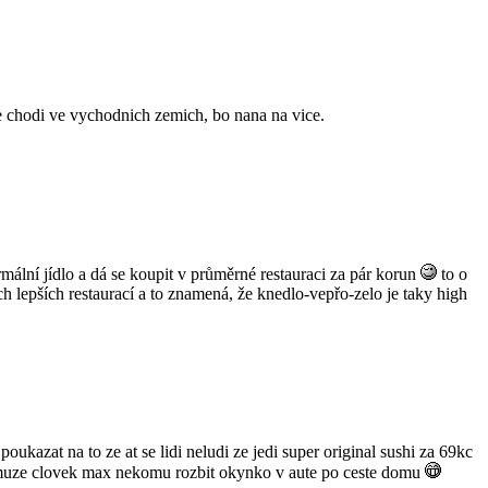
o se chodi ve vychodnich zemich, bo nana na vice.
rmální jídlo a dá se koupit v průměrné restauraci za pár korun
to o
ch lepších restaurací a to znamená, že knedlo-vepřo-zelo je taky high
 poukazat na to ze at se lidi neludi ze jedi super original sushi za 69kc
rou muze clovek max nekomu rozbit okynko v aute po ceste domu