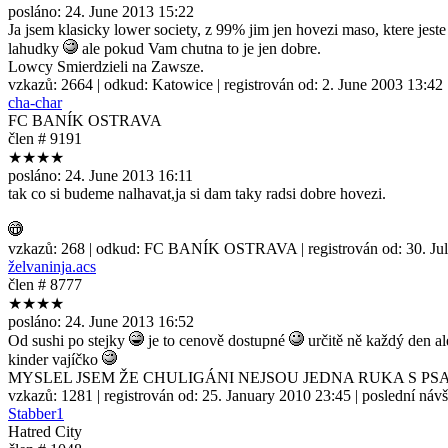
posláno:
24. June 2013 15:22
Ja jsem klasicky lower society, z 99% jim jen hovezi maso, ktere jest
lahudky
ale pokud Vam chutna to je jen dobre.
Lowcy Smierdzieli na Zawsze.
vzkazů:
2664
| odkud:
Katowice
| registrován od:
2. June 2003 13:42
cha-char
FC BANÍK OSTRAVA
člen # 9191
★★★★
posláno:
24. June 2013 16:11
tak co si budeme nalhavat,ja si dam taky radsi dobre hovezi.
vzkazů:
268
| odkud:
FC BANÍK OSTRAVA
| registrován od:
30. Ju
želvaninja.acs
člen # 8777
★★★★
posláno:
24. June 2013 16:52
Od sushi po stejky
je to cenově dostupné
určitě ně každý den ale
kinder vajíčko
MYSLEL JSEM ŽE CHULIGÁNI NEJSOU JEDNA RUKA S P
vzkazů:
1281
| registrován od:
25. January 2010 23:45
| poslední náv
Stabber1
Hatred City