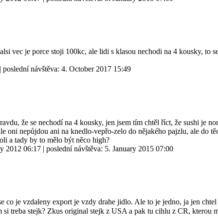
a dalsi vec je porce stoji 100kc, ale lidi s klasou nechodi na 4 kousky, t
| poslední návštěva:
4. October 2017 15:49
vdu, že se nechodí na 4 kousky, jen jsem tím chtěl říct, že sushi je no
ale oni nepůjdou ani na knedlo-vepřo-zelo do nějakého pajzlu, ale do tě
poli a tady by to mělo být něco high?
ly 2012 06:17
| poslední návštěva:
5. January 2015 07:00
vse co je vzdaleny export je vzdy drahe jidlo. Ale to je jedno, ja jen chtel
vem si treba stejk? Zkus original stejk z USA a pak tu cihlu z CR, kte