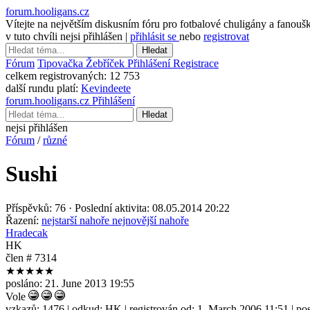
forum.hooligans.cz
Vítejte na největším diskusním fóru pro fotbalové chuligány a fanouš
v tuto chvíli nejsi přihlášen |
přihlásit se
nebo
registrovat
Hledat
Fórum
Tipovačka
Žebříček
Přihlášení
Registrace
celkem registrovaných:
12 753
další rundu platí:
Kevindeete
forum.hooligans.cz
Přihlášení
Hledat
nejsi přihlášen
Fórum
/
různé
Sushi
Příspěvků: 76 · Poslední aktivita: 08.05.2014 20:22
Řazení:
nejstarší nahoře
nejnovější nahoře
Hradecak
HK
člen # 7314
★★★★★
posláno:
21. June 2013 19:55
Vole
vzkazů:
1476
| odkud:
HK
| registrován od:
1. March 2006 11:51
| po