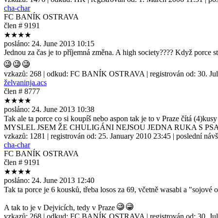
cha-char
FC BANÍK OSTRAVA
člen # 9191
★★★★
posláno:
24. June 2013 10:15
Jednou za čas je to příjemná změna. A high society???? Když porce s
vzkazů:
268
| odkud:
FC BANÍK OSTRAVA
| registrován od:
30. Ju
želvaninja.acs
člen # 8777
★★★★
posláno:
24. June 2013 10:38
Tak ale ta porce co si koupíš nebo aspon tak je to v Praze čítá (4)ku
MYSLEL JSEM ŽE CHULIGÁNI NEJSOU JEDNA RUKA S P
vzkazů:
1281
| registrován od:
25. January 2010 23:45
| poslední náv
cha-char
FC BANÍK OSTRAVA
člen # 9191
★★★★
posláno:
24. June 2013 12:40
Tak ta porce je 6 kousků, třeba losos za 69, včetně wasabi a "sojové 
A tak to je v Dejvicích, tedy v Praze
vzkazů:
268
| odkud:
FC BANÍK OSTRAVA
| registrován od:
30. Ju