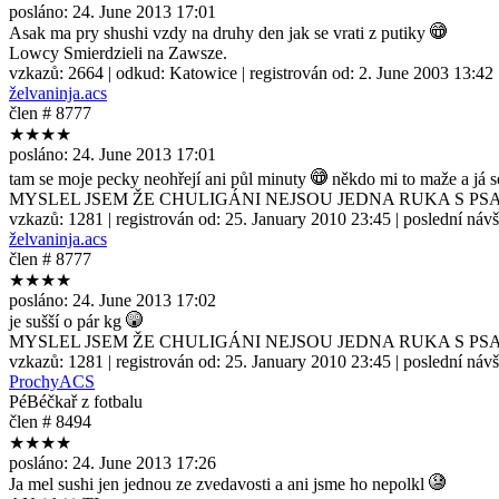
posláno:
24. June 2013 17:01
Asak ma pry shushi vzdy na druhy den jak se vrati z putiky
Lowcy Smierdzieli na Zawsze.
vzkazů:
2664
| odkud:
Katowice
| registrován od:
2. June 2003 13:42
želvaninja.acs
člen # 8777
★★★★
posláno:
24. June 2013 17:01
tam se moje pecky neohřejí ani půl minuty
někdo mi to maže a já 
MYSLEL JSEM ŽE CHULIGÁNI NEJSOU JEDNA RUKA S P
vzkazů:
1281
| registrován od:
25. January 2010 23:45
| poslední náv
želvaninja.acs
člen # 8777
★★★★
posláno:
24. June 2013 17:02
je sušší o pár kg
MYSLEL JSEM ŽE CHULIGÁNI NEJSOU JEDNA RUKA S P
vzkazů:
1281
| registrován od:
25. January 2010 23:45
| poslední náv
ProchyACS
PéBéčkař z fotbalu
člen # 8494
★★★★
posláno:
24. June 2013 17:26
Ja mel sushi jen jednou ze zvedavosti a ani jsme ho nepolkl