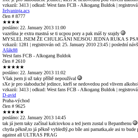
vzkazů:
3413
| odkud:
West fans FCB - Alkogang Buldok
| registrov
želvaninja.acs
člen # 8777
★★★★
posláno:
22. January 2013 11:00
vazelína je extra mastná se ti ucpou pory a pak máš ty srajdy
MYSLEL JSEM ŽE CHULIGÁNI NEJSOU JEDNA RUKA S P
vzkazů:
1281
| registrován od:
25. January 2010 23:45
| poslední náv
Ašák88
West fans FCB - Alkogang Buldok
člen # 2610
★★★★★
posláno:
22. January 2013 11:02
Však jsem ji už taky příště nepoužíval
sXe je pro slaboduché jedince, kteří se nedovedou pod vlivem alkoho
vzkazů:
3413
| odkud:
West fans FCB - Alkogang Buldok
| registrov
D-avid
Praha-východ
člen # 9625
★★★★★
posláno:
22. January 2013 14:45
tak já jsem taky začínal kalciovkou a ted jsem zustal u Bepanthenu
chytla pěkně,to já pěkně vybledlý,po bíle ani pamatka,ale asi to bu
against all ULTRAS PRAG