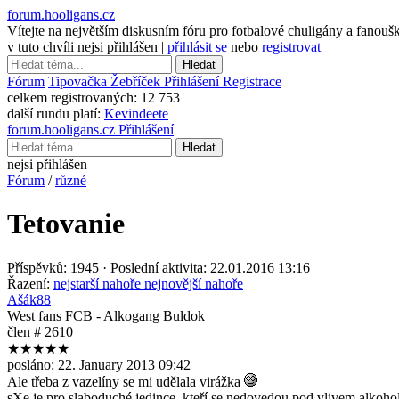
forum.hooligans.cz
Vítejte na největším diskusním fóru pro fotbalové chuligány a fanouš
v tuto chvíli nejsi přihlášen |
přihlásit se
nebo
registrovat
Hledat
Fórum
Tipovačka
Žebříček
Přihlášení
Registrace
celkem registrovaných:
12 753
další rundu platí:
Kevindeete
forum.hooligans.cz
Přihlášení
Hledat
nejsi přihlášen
Fórum
/
různé
Tetovanie
Příspěvků: 1945 · Poslední aktivita: 22.01.2016 13:16
Řazení:
nejstarší nahoře
nejnovější nahoře
Ašák88
West fans FCB - Alkogang Buldok
člen # 2610
★★★★★
posláno:
22. January 2013 09:42
Ale třeba z vazelíny se mi udělala virážka
sXe je pro slaboduché jedince, kteří se nedovedou pod vlivem alkoho