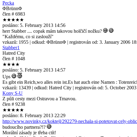
Pecka
ΦBrünnΦ
člen # 6983
★★★★★
posláno:
5. February 2013 14:56
herr Stabber .... copak mám takovou holčičí nožku?
"Každému, co si zaslouží"
vzkazů:
1955
| odkud:
ΦBrünnΦ
| registrován od:
3. January 2006 18
Stabber1
Hatred City
člen # 1048
★★★★
posláno:
5. February 2013 14:57
Ups
Es gibt ein Reich,wo alles rein ist.Es hat auch eine Namen : Totenreic
vzkazů:
13439
| odkud:
Hatred City
| registrován od:
5. October 2003
Kony S-U
Z půli cesty mezi Ostravou a Trnavou.
člen # 9238
★★★★★
posláno:
8. February 2013 22:29
http://www.novinky.cz/koktejl/292279-nechala-si-potetovat-cely-obli
budoucího partnera?!?
Morální zásady je třeba ctít!