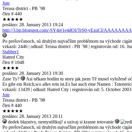
Jute
Terasa district - PB ´98
člen # 440
★★★★★
posláno:
28. January 2013 19:24
http://3.bp.blogspot.com/-SY4re1e4dOI/TrS0-yEzqCI/AAAAAAA
Po prešovčanoch, sú druhým najvačšim problémom na východe cigán
vzkazů:
2446
| odkud:
Terasa district - PB ´98
| registrován od:
16. Ju
Stabber1
Hatred City
člen # 1048
★★★★
posláno:
28. January 2013 19:30
Zase Ty?
Asi někam hodím tu story jak jsem Tě musel vyloženě 
Es gibt ein Reich,wo alles rein ist.Es hat auch eine Namen : Totenreic
vzkazů:
13439
| odkud:
Hatred City
| registrován od:
5. October 2003
Jute
Terasa district - PB ´98
člen # 440
★★★★★
posláno:
28. January 2013 20:11
dedek blaznivy, nemystifikuj! a uzivaj si krasne tetovanie
Po prešovčanoch, sú druhým najvačšim problémom na východe cigán