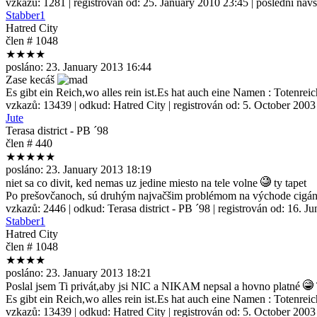
vzkazů:
1281
| registrován od:
25. January 2010 23:45
| poslední náv
Stabber1
Hatred City
člen # 1048
★★★★
posláno:
23. January 2013 16:44
Zase kecáš
Es gibt ein Reich,wo alles rein ist.Es hat auch eine Namen : Totenreic
vzkazů:
13439
| odkud:
Hatred City
| registrován od:
5. October 2003
Jute
Terasa district - PB ´98
člen # 440
★★★★★
posláno:
23. January 2013 18:19
niet sa co divit, ked nemas uz jedine miesto na tele volne
ty tapet
Po prešovčanoch, sú druhým najvačšim problémom na východe cigán
vzkazů:
2446
| odkud:
Terasa district - PB ´98
| registrován od:
16. Ju
Stabber1
Hatred City
člen # 1048
★★★★
posláno:
23. January 2013 18:21
Poslal jsem Ti privát,aby jsi NIC a NIKAM nepsal a hovno platné
Es gibt ein Reich,wo alles rein ist.Es hat auch eine Namen : Totenreic
vzkazů:
13439
| odkud:
Hatred City
| registrován od:
5. October 2003