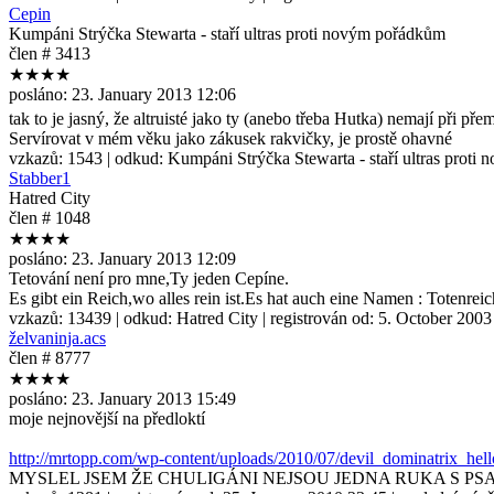
Cepin
Kumpáni Strýčka Stewarta - staří ultras proti novým pořádkům
člen # 3413
★★★★
posláno:
23. January 2013 12:06
tak to je jasný, že altruisté jako ty (anebo třeba Hutka) nemají při p
Servírovat v mém věku jako zákusek rakvičky, je prostě ohavné
vzkazů:
1543
| odkud:
Kumpáni Strýčka Stewarta - staří ultras prot
Stabber1
Hatred City
člen # 1048
★★★★
posláno:
23. January 2013 12:09
Tetování není pro mne,Ty jeden Cepíne.
Es gibt ein Reich,wo alles rein ist.Es hat auch eine Namen : Totenreic
vzkazů:
13439
| odkud:
Hatred City
| registrován od:
5. October 2003
želvaninja.acs
člen # 8777
★★★★
posláno:
23. January 2013 15:49
moje nejnovější na předloktí
http://mrtopp.com/wp-content/uploads/2010/07/devil_dominatrix_hello
MYSLEL JSEM ŽE CHULIGÁNI NEJSOU JEDNA RUKA S P