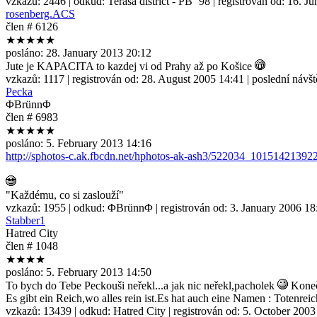
vzkazů:
2446
| odkud:
Terasa district - PB ´98
| registrován od:
16. Ju
rosenberg.ACS
člen # 6126
★★★★★
posláno:
28. January 2013 20:12
Jute je KAPACITA to kazdej vi od Prahy až po Košice
vzkazů:
1117
| registrován od:
28. August 2005 14:41
| poslední návš
Pecka
ΦBrünnΦ
člen # 6983
★★★★★
posláno:
5. February 2013 14:16
http://sphotos-c.ak.fbcdn.net/hphotos-ak-ash3/522034_101514213
"Každému, co si zaslouží"
vzkazů:
1955
| odkud:
ΦBrünnΦ
| registrován od:
3. January 2006 18
Stabber1
Hatred City
člen # 1048
★★★★
posláno:
5. February 2013 14:50
To bych do Tebe Peckouši neřekl...a jak nic neřekl,pacholek
Koneč
Es gibt ein Reich,wo alles rein ist.Es hat auch eine Namen : Totenreic
vzkazů:
13439
| odkud:
Hatred City
| registrován od:
5. October 2003