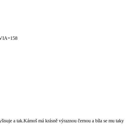
VIA=158
vyšisuje a tak.Kámoš má krásně výraznou černou a bíla se mu taky