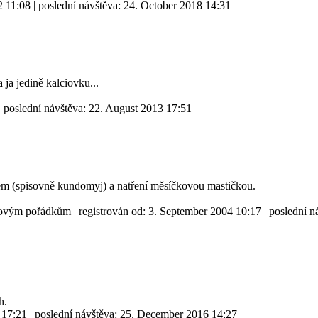
2 11:08
| poslední návštěva:
24. October 2018 14:31
 ja jedině kalciovku...
| poslední návštěva:
22. August 2013 17:51
m (spisovně kundomyj) a natření měsíčkovou mastičkou.
i novým pořádkům
| registrován od:
3. September 2004 10:17
| poslední n
h.
 17:21
| poslední návštěva:
25. December 2016 14:27