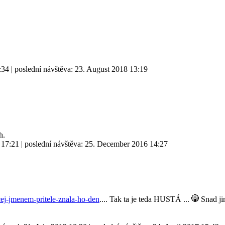
:34
| poslední návštěva:
23. August 2018 13:19
h.
 17:21
| poslední návštěva:
25. December 2016 14:27
cej-jmenem-pritele-znala-ho-den
.... Tak ta je teda HUSTÁ ...
Snad jim