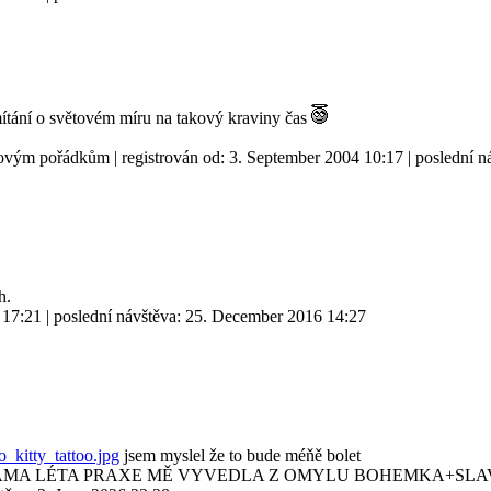
řemítání o světovém míru na takový kraviny čas
i novým pořádkům
| registrován od:
3. September 2004 10:17
| poslední n
h.
 17:21
| poslední návštěva:
25. December 2016 14:27
_kitty_tattoo.jpg
jsem myslel že to bude méňě bolet
SAMA LÉTA PRAXE MĚ VYVEDLA Z OMYLU BOHEMKA+SLA