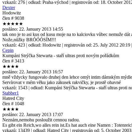
vzkazů:
276
| odkud:
Praha-východ
| registrován od:
18. October 201
Dexter
Hodowitz
člen # 9038
★★★★★
posláno:
22. January 2013 14:55
tak ono je to asi kus od kusu moje na to kalciovku vůbec nemuže dát a
Nože,nůžky BRÓÓÓSÍM!!!
vzkazů:
423
| odkud:
Hodowitz
| registrován od:
25. July 2012 20:19
Cepin
Kumpáni Strýčka Stewarta - staří ultras proti novým pořádkům
člen # 3413
★★★★
posláno:
22. January 2013 16:57
mně vždycky fungovalo druhej den lehce omýt intim dámským mýdle
Servírovat v mém věku jako zákusek rakvičky, je prostě ohavné
vzkazů:
1543
| odkud:
Kumpáni Strýčka Stewarta - staří ultras prot
Stabber1
Hatred City
člen # 1048
★★★★
posláno:
22. January 2013 17:07
Neznám,nemohu posloužit cennou radou.
Es gibt ein Reich,wo alles rein ist.Es hat auch eine Namen : Totenreic
vzkazů:
13439
| odkud:
Hatred City
| registrován od:
5. October 2003