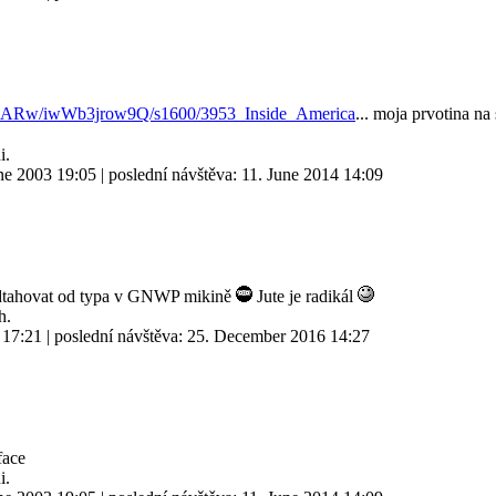
AARw/iwWb3jrow9Q/s1600/3953_Inside_America
... moja prvotina n
i.
ne 2003 19:05
| poslední návštěva:
11. June 2014 14:09
odtahovat od typa v GNWP mikině
Jute je radikál
h.
 17:21
| poslední návštěva:
25. December 2016 14:27
i.