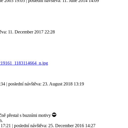
ne 2003 19:05
| poslední návštěva:
11. June 2014 14:09
těva:
11. December 2017 22:28
92219161_1183114664_n.jpg
:34
| poslední návštěva:
23. August 2018 13:19
ně přestal s buzními motivy
h.
 17:21
| poslední návštěva:
25. December 2016 14:27