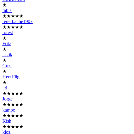
★
fabia
★★★★★
fenerbache1907
★★★★★
forest
★
Fritz
★
lastik
★
Guzi
★
Herr.Flig
★
i.d.
★★★★★
Jorge
★★★★★
kampo
★★★★★
Kish
★★★★★
kloz