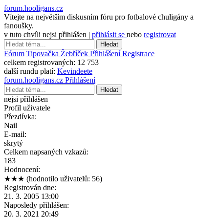
forum.hooligans.cz
Vítejte na největším diskusním fóru pro fotbalové chuligány a
fanoušky.
v tuto chvíli nejsi přihlášen |
přihlásit se
nebo
registrovat
Hledat
Fórum
Tipovačka
Žebříček
Přihlášení
Registrace
celkem registrovaných:
12 753
další rundu platí:
Kevindeete
forum.hooligans.cz
Přihlášení
Hledat
nejsi přihlášen
Profil uživatele
Přezdívka:
Nail
E-mail:
skrytý
Celkem napsaných vzkazů:
183
Hodnocení:
★★★
(hodnotilo uživatelů: 56)
Registrován dne:
21. 3. 2005 13:00
Naposledy přihlášen:
20. 3. 2021 20:49