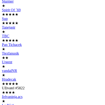
Sturmer
★
Spirit Of ´69
★★★★★
Sup
★★★★★
Tanejastr
★
TBC
★★★★★
Pan Tichacek
★
Tiezfanusik
★★
Urgent
★
vandalNR
★
Hradecak
★★★★★
Uživatel #5822
★★★★
želvaninja.acs
★