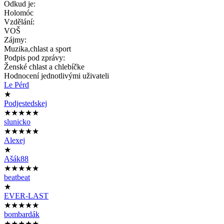
Odkud je:
Holomóc
Vzdělání:
VOŠ
Zájmy:
Muzika,chlast a sport
Podpis pod zprávy:
Ženské chlast a chlebíčke
Hodnocení jednotlivými uživateli
Le Pérd
★
Podjestedskej
★★★★★
slunicko
★★★★★
Alexej
★
Ašák88
★★★★★
beatbeat
★
EVER-LAST
★★★★★
bombardák
★★★★★