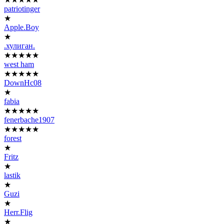
patriotinger
★
Apple.Boy
★
.хулиган.
★★★★★
west ham
★★★★★
DownHc08
★
fabia
★★★★★
fenerbache1907
★★★★★
forest
★
Fritz
★
lastik
★
Guzi
★
Herr.Flig
★