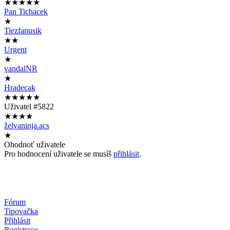
★★★★★
Pan Tichacek
★
Tiezfanusik
★★
Urgent
★
vandalNR
★
Hradecak
★★★★★
Uživatel #5822
★★★★
želvaninja.acs
★
Ohodnoť uživatele
Pro hodnocení uživatele se musíš
přihlásit
.
Fórum
Tipovačka
Přihlásit
Registrace