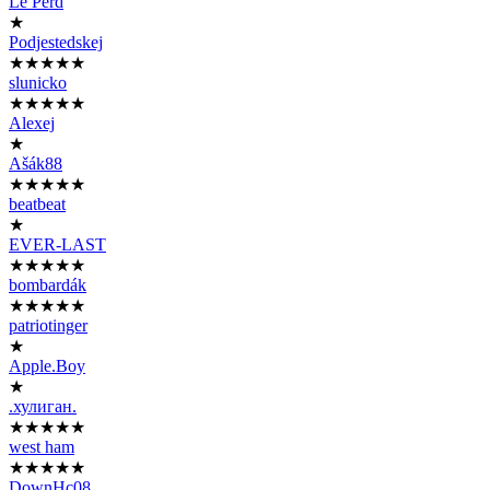
Le Pérd
★
Podjestedskej
★★★★★
slunicko
★★★★★
Alexej
★
Ašák88
★★★★★
beatbeat
★
EVER-LAST
★★★★★
bombardák
★★★★★
patriotinger
★
Apple.Boy
★
.хулиган.
★★★★★
west ham
★★★★★
DownHc08