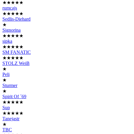
★★★★★
rumcajs
★★★★★
Sedlis-Diehard
★
Signorina
★★★★★
sipka
★★★★★
SM FANATIC
★★★★★
STOLZ WeiB
★
Peli
★
Sturmer
★
Spirit Of ´69
★★★★★
Sup
★★★★★
Tanejastr
★
TBC