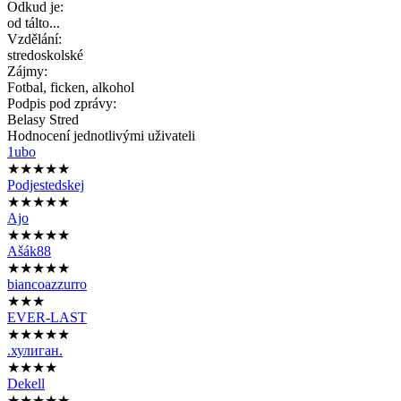
Odkud je:
od tálto...
Vzdělání:
stredoskolské
Zájmy:
Fotbal, ficken, alkohol
Podpis pod zprávy:
Belasy Stred
Hodnocení jednotlivými uživateli
1ubo
★★★★★
Podjestedskej
★★★★★
Ajo
★★★★★
Ašák88
★★★★★
biancoazzurro
★★★
EVER-LAST
★★★★★
.хулиган.
★★★★
Dekell
★★★★★