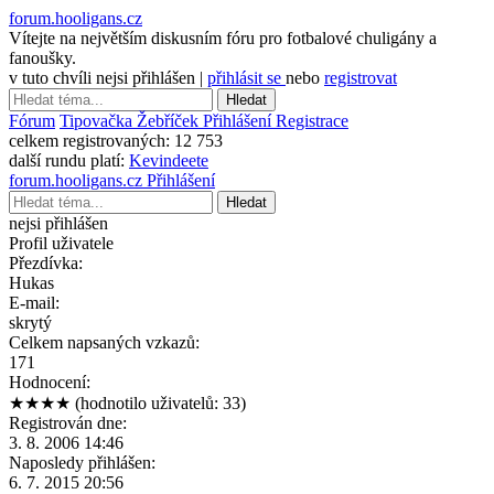
forum.hooligans.cz
Vítejte na největším diskusním fóru pro fotbalové chuligány a
fanoušky.
v tuto chvíli nejsi přihlášen |
přihlásit se
nebo
registrovat
Hledat
Fórum
Tipovačka
Žebříček
Přihlášení
Registrace
celkem registrovaných:
12 753
další rundu platí:
Kevindeete
forum.hooligans.cz
Přihlášení
Hledat
nejsi přihlášen
Profil uživatele
Přezdívka:
Hukas
E-mail:
skrytý
Celkem napsaných vzkazů:
171
Hodnocení:
★★★★
(hodnotilo uživatelů: 33)
Registrován dne:
3. 8. 2006 14:46
Naposledy přihlášen:
6. 7. 2015 20:56