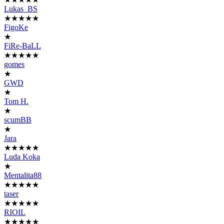
Lukas_BS
★★★★★
FigoKe
★
FiRe-BaLL
★★★★★
gomes
★
GWD
★
Tom H.
★
scumBB
★
Jara
★★★★★
Luda Koka
★
Mentalita88
★★★★★
taser
★★★★★
RIOIL
★★★★★