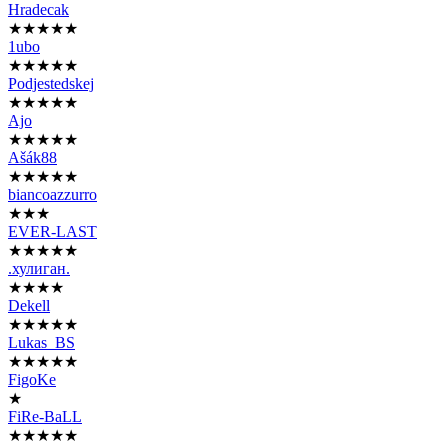
Hradecak
★★★★★
1ubo
★★★★★
Podjestedskej
★★★★★
Ajo
★★★★★
Ašák88
★★★★★
biancoazzurro
★★★
EVER-LAST
★★★★★
.хулиган.
★★★★
Dekell
★★★★★
Lukas_BS
★★★★★
FigoKe
★
FiRe-BaLL
★★★★★