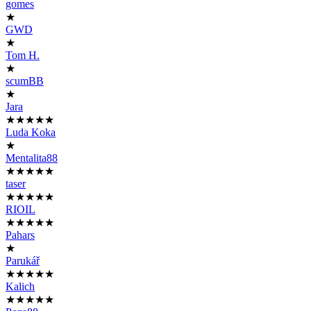
gomes
★
GWD
★
Tom H.
★
scumBB
★
Jara
★★★★★
Luda Koka
★
Mentalita88
★★★★★
taser
★★★★★
RIOIL
★★★★★
Pahars
★
Parukář
★★★★★
Kalich
★★★★★