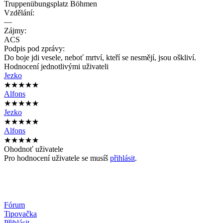
Truppenübungsplatz Böhmen
Vzdělání:
—
Zájmy:
ACS
Podpis pod zprávy:
Do boje jdi vesele, neboť mrtví, kteří se nesmějí, jsou oškliví.
Hodnocení jednotlivými uživateli
Jezko
★★★★★
Alfons
★★★★★
Jezko
★★★★★
Alfons
★★★★★
Ohodnoť uživatele
Pro hodnocení uživatele se musíš
přihlásit
.
Fórum
Tipovačka
Přihlásit