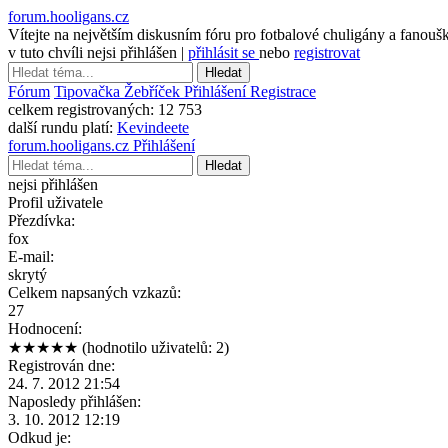
forum.hooligans.cz
Vítejte na největším diskusním fóru pro fotbalové chuligány a fanouš
v tuto chvíli nejsi přihlášen |
přihlásit se
nebo
registrovat
Hledat
Fórum
Tipovačka
Žebříček
Přihlášení
Registrace
celkem registrovaných:
12 753
další rundu platí:
Kevindeete
forum.hooligans.cz
Přihlášení
Hledat
nejsi přihlášen
Profil uživatele
Přezdívka:
fox
E-mail:
skrytý
Celkem napsaných vzkazů:
27
Hodnocení:
★★★★★
(hodnotilo uživatelů: 2)
Registrován dne:
24. 7. 2012 21:54
Naposledy přihlášen:
3. 10. 2012 12:19
Odkud je: