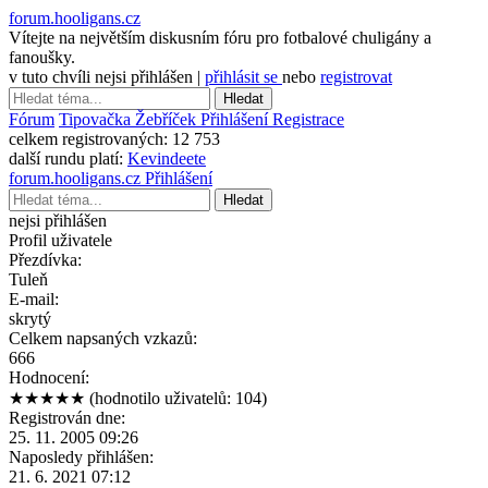
forum.hooligans.cz
Vítejte na největším diskusním fóru pro fotbalové chuligány a
fanoušky.
v tuto chvíli nejsi přihlášen |
přihlásit se
nebo
registrovat
Hledat
Fórum
Tipovačka
Žebříček
Přihlášení
Registrace
celkem registrovaných:
12 753
další rundu platí:
Kevindeete
forum.hooligans.cz
Přihlášení
Hledat
nejsi přihlášen
Profil uživatele
Přezdívka:
Tuleň
E-mail:
skrytý
Celkem napsaných vzkazů:
666
Hodnocení:
★★★★★
(hodnotilo uživatelů: 104)
Registrován dne:
25. 11. 2005 09:26
Naposledy přihlášen:
21. 6. 2021 07:12