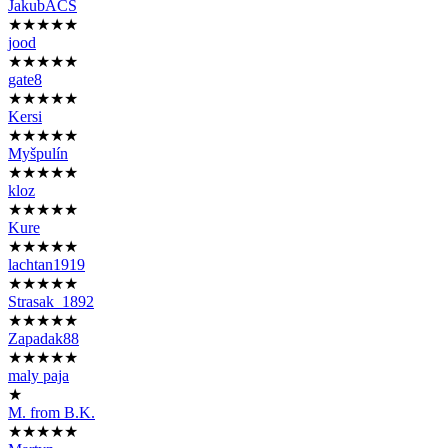
JakubACS
★★★★★
jood
★★★★★
gate8
★★★★★
Kersi
★★★★★
Myšpulín
★★★★★
kloz
★★★★★
Kure
★★★★★
lachtan1919
★★★★★
Strasak_1892
★★★★★
Zapadak88
★★★★★
maly paja
★
M. from B.K.
★★★★★