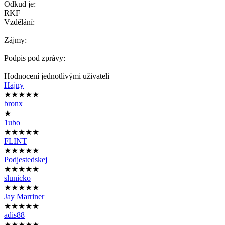
Odkud je:
RKF
Vzdělání:
—
Zájmy:
—
Podpis pod zprávy:
—
Hodnocení jednotlivými uživateli
Hajny
★★★★★
bronx
★
1ubo
★★★★★
FLINT
★★★★★
Podjestedskej
★★★★★
slunicko
★★★★★
Jay Marriner
★★★★★
adis88
★★★★★