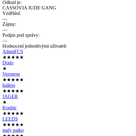
Odkud je:
CASSOVIA JUDE GANG
Vzdělání:
—
Zájmy:
—
Podpis pod zprávy:
—
Hodnocení jednotlivými uživateli
AdamFCS
★★★★★
Dodo
★
Veronese
★★★★★
halless
★★★★★
JAGER
★
Koubic
★★★★★
LEEDS
★★★★★
maly patko
★★★★★