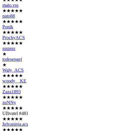
mato.vss
★★★★★
pato88
★★★★★
Ponik
★★★★★
ProchyACS
★★★★★
ssspsss
★
todesengel
★
Waly_ACS
★★★★★
woody__KE
★★★★★
Zaza1893
★★★★★
zuNNy
★★★★★
Uživatel #481
★★★★★
želvaninja.acs
★★★★★