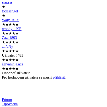
ssspsss
★
todesengel
★
Waly_ACS
★★★★★
woody__KE
★★★★★
Zaza1893
★★★★★
zuNNy
★★★★★
Uživatel #481
★★★★★
želvaninja.acs
★★★★★
Ohodnoť uživatele
Pro hodnocení uživatele se musíš
přihlásit
.
Fórum
Tipovačka