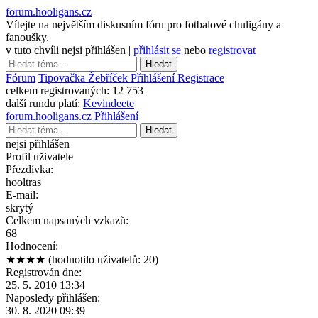
forum.hooligans.cz
Vítejte na největším diskusním fóru pro fotbalové chuligány a
fanoušky.
v tuto chvíli nejsi přihlášen |
přihlásit se
nebo
registrovat
Hledat
Fórum
Tipovačka
Žebříček
Přihlášení
Registrace
celkem registrovaných:
12 753
další rundu platí:
Kevindeete
forum.hooligans.cz
Přihlášení
Hledat
nejsi přihlášen
Profil uživatele
Přezdívka:
hooltras
E-mail:
skrytý
Celkem napsaných vzkazů:
68
Hodnocení:
★★★★
(hodnotilo uživatelů: 20)
Registrován dne:
25. 5. 2010 13:34
Naposledy přihlášen:
30. 8. 2020 09:39