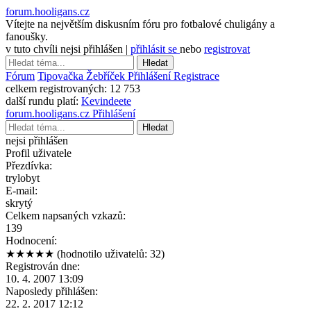
forum.hooligans.cz
Vítejte na největším diskusním fóru pro fotbalové chuligány a
fanoušky.
v tuto chvíli nejsi přihlášen |
přihlásit se
nebo
registrovat
Hledat
Fórum
Tipovačka
Žebříček
Přihlášení
Registrace
celkem registrovaných:
12 753
další rundu platí:
Kevindeete
forum.hooligans.cz
Přihlášení
Hledat
nejsi přihlášen
Profil uživatele
Přezdívka:
trylobyt
E-mail:
skrytý
Celkem napsaných vzkazů:
139
Hodnocení:
★★★★★
(hodnotilo uživatelů: 32)
Registrován dne:
10. 4. 2007 13:09
Naposledy přihlášen:
22. 2. 2017 12:12