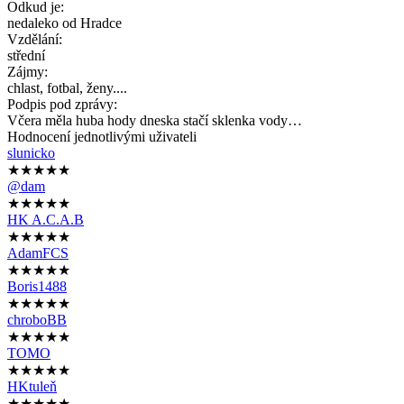
Odkud je:
nedaleko od Hradce
Vzdělání:
střední
Zájmy:
chlast, fotbal, ženy....
Podpis pod zprávy:
Včera měla huba hody dneska stačí sklenka vody…
Hodnocení jednotlivými uživateli
slunicko
★★★★★
@dam
★★★★★
HK A.C.A.B
★★★★★
AdamFCS
★★★★★
Boris1488
★★★★★
chroboBB
★★★★★
TOMO
★★★★★
HKtuleň
★★★★★