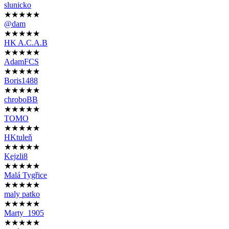
slunicko
★★★★★
@dam
★★★★★
HK A.C.A.B
★★★★★
AdamFCS
★★★★★
Boris1488
★★★★★
chroboBB
★★★★★
TOMO
★★★★★
HKtuleň
★★★★★
Kejzli8
★★★★★
Malá Tygřice
★★★★★
maly patko
★★★★★
Marty_1905
★★★★★