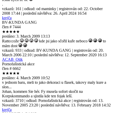
.
vzkazů:
161
| odkud:
od maminky
| registrován od:
22. October
2008 17:44
| poslední návštěva:
26. April 2024 16:54
krejča
BV-KUNDA GANG
člen # 7444
★★★★★
posláno:
3. March 2009 13:13
Ratto:cože
kde jsi jako sčořil kuře neboco
to
mám dost
vzkazů:
933
| odkud:
BV-KUNDA GANG
| registrován od:
20.
March 2006 22:10
| poslední návštěva:
12. September 2020 16:13
ACAB_Otik
Pornofašistická akce
člen # 6662
★★★★★
posláno:
4. March 2009 10:52
v jednom baru, meli to jako dekoraci u flasek, takovy maly kure a
slon...
Johan, kommen Sie hér. Fy musela sofort skočit na
Korpskommando a sjistila kde ten fojak leší.
vzkazů:
3710
| odkud:
Pornofašistická akce
| registrován od:
13.
November 2005 23:20
| poslední návštěva:
13. February 2018 14:32
krejča