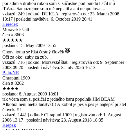
poriadim a druhou rukou som si súčastne pod bundu tlačil inú
fľašu... Samozrejme som nič neplatil a ani neupratoval...
vzkazů:
249
| odkud:
DUKLA
| registrován od:
23. March 2008
13:17
| poslední návštěva:
6. October 2019 20:41
Heredex
Moravské štatl
člen # 8603
★★★★★
posláno:
15. May 2009 13:55
Chors: tomu se říká čestný člověk
Oči za oko, zuby za zub.
vzkazů:
716
| odkud:
Moravské štatl
| registrován od:
9. September
2008 09:20
| poslední návštěva:
8. July 2026 16:13
Balu-NR
Chrapuni 1909
člen # 8262
★★★★
posláno:
6. August 2009 18:01
tak včera som si požičal z jedného baru popolník JIM BEAM
Alkohol neni metla ludstva!!! Alkohol je pes a pes je najlepší priatel
človeka!!!
vzkazů:
1441
| odkud:
Chrapuni 1909
| registrován od:
1. August
2006 13:17
| poslední návštěva:
23. August 2018 18:35
Krepak