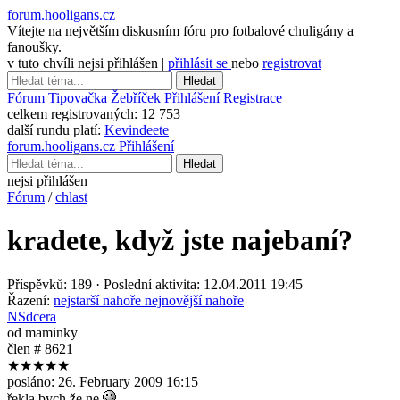
forum.hooligans.cz
Vítejte na největším diskusním fóru pro fotbalové chuligány a
fanoušky.
v tuto chvíli nejsi přihlášen |
přihlásit se
nebo
registrovat
Hledat
Fórum
Tipovačka
Žebříček
Přihlášení
Registrace
celkem registrovaných:
12 753
další rundu platí:
Kevindeete
forum.hooligans.cz
Přihlášení
Hledat
nejsi přihlášen
Fórum
/
chlast
kradete, když jste najebaní?
Příspěvků: 189 · Poslední aktivita: 12.04.2011 19:45
Řazení:
nejstarší nahoře
nejnovější nahoře
NSdcera
od maminky
člen # 8621
★★★★★
posláno:
26. February 2009 16:15
řekla bych že ne