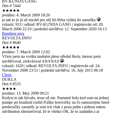
BV-KUNDA GANG
člen # 7444
★★★★★
posláno:
4. March 2009 18:20
jo tak to jo já už myslel pro něj šel třeba vylitej do samošky
vzkazů:
933
| odkud:
BV-KUNDA GANG
| registrován od:
20.
March 2006 22:10
| poslední návštěva:
12. September 2020 16:13
Bandiera nera
REVOLTA.INFO
člen # 8640
★★★★★
posláno:
7. March 2009 12:02
Včera jsem na vcelku nudném plese střední školy, kterou jsem
navštěvoval, zrekvíroval ANANAS
vzkazů:
1620
| odkud:
REVOLTA.INFO
| registrován od:
24.
November 2008 23:51
| poslední návštěva:
16. July 2015 06:18
Chors
DUKLA
člen # 8535
★★★★
posláno:
13. May 2009 09:21
Kedysi to tak bývalo, teraz už nie. Pamatné bolo ked som na jednej
pumpe pri kradnutí rozbil fľašku borovičky na čo samozrejme hned
predavačky zaostrili, ja som ich však z poza pultu s jednou rukou
zdvihnutou ubezpečoval, že je všetko OK, že to zaplatím a aj