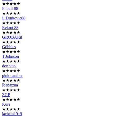
★★★★★
Pitbull-88
★★★★★
L.Durkovic88
★★★★★
Rekrut 88
★★★★★
GROBARjf
★★★★★
Göbbles
★★★★★
T.Johnson
★★★★★
don vito
★★★★★
pink panther
★★★★★
šťabajzna
★★★★★
ZGP
★★★★★
Kure
★★★★★
lachtan1919