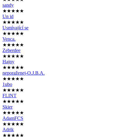
sandy
★★★★★
Un id
★★★★★
Usmívající se
★★★★★
Venca.
★★★★★
Zeberdee
★★★★★
Hajny
★★★★★
neporaženej-O.J.B.A.
★★★★★
1ubo
★★★★★
FLINT
★★★★★
Skier
★★★★★
AdamFCS
★★★★★
Adrik
★★★★★