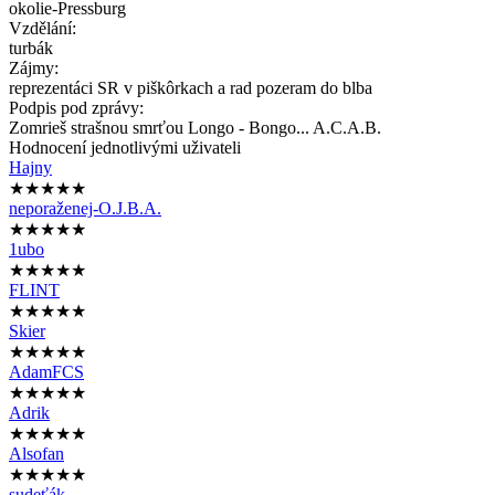
okolie-Pressburg
Vzdělání:
turbák
Zájmy:
reprezentáci SR v piškôrkach a rad pozeram do blba
Podpis pod zprávy:
Zomrieš strašnou smrťou Longo - Bongo... A.C.A.B.
Hodnocení jednotlivými uživateli
Hajny
★★★★★
neporaženej-O.J.B.A.
★★★★★
1ubo
★★★★★
FLINT
★★★★★
Skier
★★★★★
AdamFCS
★★★★★
Adrik
★★★★★
Alsofan
★★★★★
sudeťák