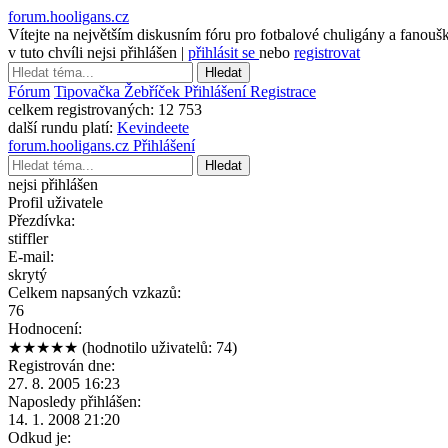
forum.hooligans.cz
Vítejte na největším diskusním fóru pro fotbalové chuligány a fanouš
v tuto chvíli nejsi přihlášen |
přihlásit se
nebo
registrovat
Hledat
Fórum
Tipovačka
Žebříček
Přihlášení
Registrace
celkem registrovaných:
12 753
další rundu platí:
Kevindeete
forum.hooligans.cz
Přihlášení
Hledat
nejsi přihlášen
Profil uživatele
Přezdívka:
stiffler
E-mail:
skrytý
Celkem napsaných vzkazů:
76
Hodnocení:
★★★★★
(hodnotilo uživatelů: 74)
Registrován dne:
27. 8. 2005 16:23
Naposledy přihlášen:
14. 1. 2008 21:20
Odkud je: