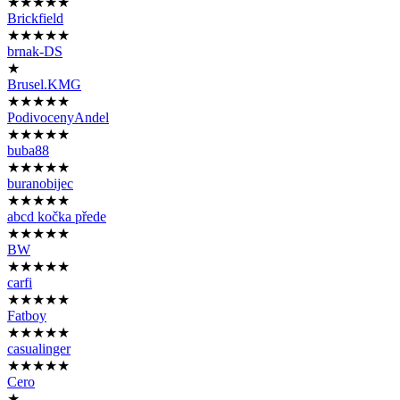
★★★★★
Brickfield
★★★★★
brnak-DS
★
Brusel.KMG
★★★★★
PodivocenyAndel
★★★★★
buba88
★★★★★
buranobijec
★★★★★
abcd kočka přede
★★★★★
BW
★★★★★
carfi
★★★★★
Fatboy
★★★★★
casualinger
★★★★★
Cero
★