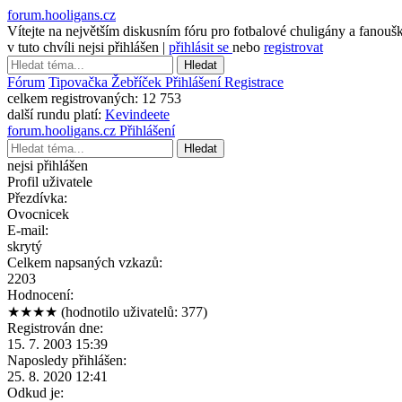
forum.hooligans.cz
Vítejte na největším diskusním fóru pro fotbalové chuligány a fanouš
v tuto chvíli nejsi přihlášen |
přihlásit se
nebo
registrovat
Hledat
Fórum
Tipovačka
Žebříček
Přihlášení
Registrace
celkem registrovaných:
12 753
další rundu platí:
Kevindeete
forum.hooligans.cz
Přihlášení
Hledat
nejsi přihlášen
Profil uživatele
Přezdívka:
Ovocnicek
E-mail:
skrytý
Celkem napsaných vzkazů:
2203
Hodnocení:
★★★★
(hodnotilo uživatelů: 377)
Registrován dne:
15. 7. 2003 15:39
Naposledy přihlášen:
25. 8. 2020 12:41
Odkud je: