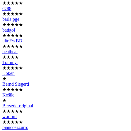
★★★★★
dc88
★★★★★
barla.pge
★★★★★
batigol
★★★★★
ultr@s BB
★★★★★
beatbeat
★★★★
Tommy.
★★★★★
-Joker-
★
Bernd Siegerd
★★★★★
Košile
★
Berserk_original
★★★★★
warlord
★★★★★
biancoazzurro