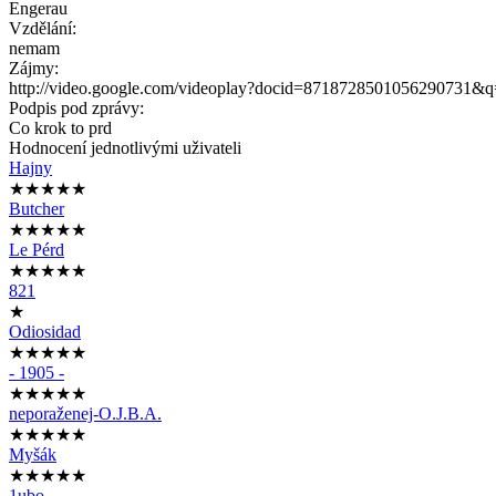
Engerau
Vzdělání:
nemam
Zájmy:
http://video.google.com/videoplay?docid=8718728501056290731&q
Podpis pod zprávy:
Co krok to prd
Hodnocení jednotlivými uživateli
Hajny
★★★★★
Butcher
★★★★★
Le Pérd
★★★★★
821
★
Odiosidad
★★★★★
- 1905 -
★★★★★
neporaženej-O.J.B.A.
★★★★★
Myšák
★★★★★
1ubo