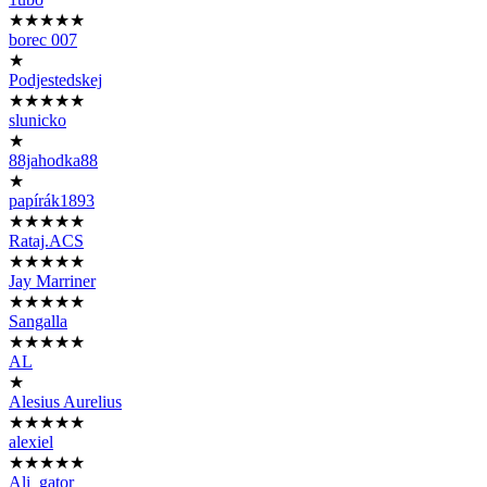
★★★★★
borec 007
★
Podjestedskej
★★★★★
slunicko
★
88jahodka88
★
papírák1893
★★★★★
Rataj.ACS
★★★★★
Jay Marriner
★★★★★
Sangalla
★★★★★
AL
★
Alesius Aurelius
★★★★★
alexiel
★★★★★
Ali_gator