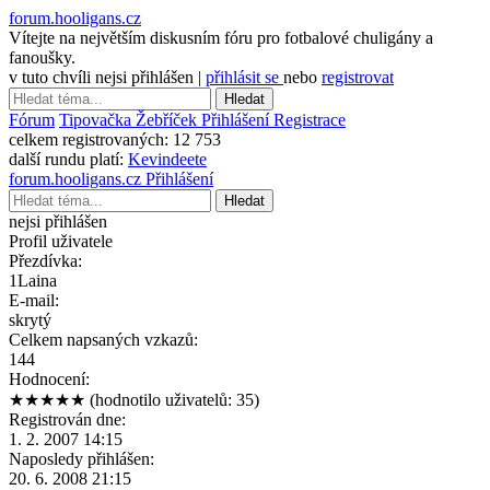
forum.hooligans.cz
Vítejte na největším diskusním fóru pro fotbalové chuligány a
fanoušky.
v tuto chvíli nejsi přihlášen |
přihlásit se
nebo
registrovat
Hledat
Fórum
Tipovačka
Žebříček
Přihlášení
Registrace
celkem registrovaných:
12 753
další rundu platí:
Kevindeete
forum.hooligans.cz
Přihlášení
Hledat
nejsi přihlášen
Profil uživatele
Přezdívka:
1Laina
E-mail:
skrytý
Celkem napsaných vzkazů:
144
Hodnocení:
★★★★★
(hodnotilo uživatelů: 35)
Registrován dne:
1. 2. 2007 14:15
Naposledy přihlášen:
20. 6. 2008 21:15