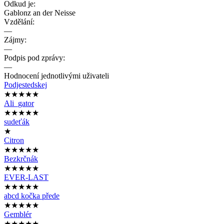
Odkud je:
Gablonz an der Neisse
Vzdělání:
—
Zájmy:
—
Podpis pod zprávy:
—
Hodnocení jednotlivými uživateli
Podjestedskej
★★★★★
Ali_gator
★★★★★
sudeťák
★
Citron
★★★★★
Bezkrčnák
★★★★★
EVER-LAST
★★★★★
abcd kočka přede
★★★★★
Gemblér
★★★★★