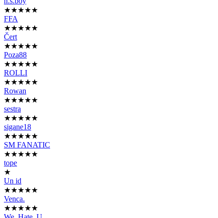
n.s.boy
★★★★★
FFA
★★★★★
Čert
★★★★★
Poza88
★★★★★
ROLLI
★★★★★
Rowan
★★★★★
sestra
★★★★★
sigane18
★★★★★
SM FANATIC
★★★★★
tope
★
Un id
★★★★★
Venca.
★★★★★
We_Hate_U