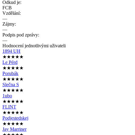
Odkud je:
FCB
Vzdělání:
—
Zájmy:
—
Podpis pod zprávy:
—
Hodnocení jednotlivými uživateli
1894 UH
★★★★★
Le Pérd
★★★★★
Porubák
★★★★★
Slečna S
★★★★★
1ubo
★★★★★
FLINT
★★★★★
Podjestedskej
★★★★★
Jay Marriner
★★★★★