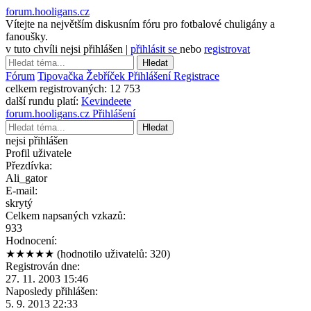
forum.hooligans.cz
Vítejte na největším diskusním fóru pro fotbalové chuligány a
fanoušky.
v tuto chvíli nejsi přihlášen |
přihlásit se
nebo
registrovat
Hledat
Fórum
Tipovačka
Žebříček
Přihlášení
Registrace
celkem registrovaných:
12 753
další rundu platí:
Kevindeete
forum.hooligans.cz
Přihlášení
Hledat
nejsi přihlášen
Profil uživatele
Přezdívka:
Ali_gator
E-mail:
skrytý
Celkem napsaných vzkazů:
933
Hodnocení:
★★★★★
(hodnotilo uživatelů: 320)
Registrován dne:
27. 11. 2003 15:46
Naposledy přihlášen:
5. 9. 2013 22:33