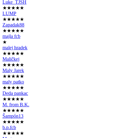
Luke_TJSH
★★★★★
LUMP
★★★★★
Zapadak88
★★★★★
majla fcb
★
malej hradek
★★★★★
Maličkej
★★★★★
Maly Jarek
★★★★★
maly patko
★★★★★
Deda pankac
★★★★★
M. from B.K.
★★★★★
Šampón13
★★★★★
b.p.fcb
★★★★★