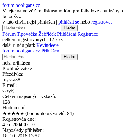
forum.hooligans.cz
Vítejte na největším diskusním fóru pro fotbalové chuligány a
fanoušky.
v tuto chvíli nejsi přihlášen |
přihlásit se
nebo
registrovat
Hledat
Fórum
Tipovačka
Žebříček
Přihlášení
Registrace
celkem registrovaných:
12 753
další rundu platí:
Kevindeete
forum.hooligans.cz
Přihlášení
Hledat
nejsi přihlášen
Profil uživatele
Přezdívka:
myska88
E-mail:
skrytý
Celkem napsaných vzkazů:
128
Hodnocení:
★★★★★
(hodnotilo uživatelů: 84)
Registrován dne:
4. 6. 2004 07:10
Naposledy přihlášen:
18. 10. 2016 13:57