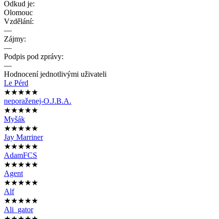
Odkud je:
Olomouc
Vzdělání:
—
Zájmy:
—
Podpis pod zprávy:
—
Hodnocení jednotlivými uživateli
Le Pérd
★★★★★
neporaženej-O.J.B.A.
★★★★★
Myšák
★★★★★
Jay Marriner
★★★★★
AdamFCS
★★★★★
Agent
★★★★★
Alf
★★★★★
Ali_gator
★★★★★