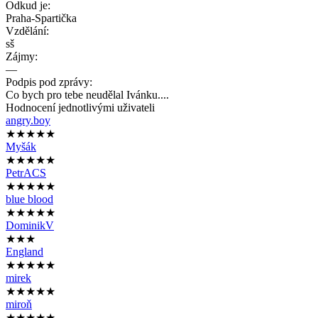
Odkud je:
Praha-Spartička
Vzdělání:
sš
Zájmy:
—
Podpis pod zprávy:
Co bych pro tebe neudělal Ivánku....
Hodnocení jednotlivými uživateli
angry.boy
★★★★★
Myšák
★★★★★
PetrACS
★★★★★
blue blood
★★★★★
DominikV
★★★
England
★★★★★
mirek
★★★★★
miroň
★★★★★