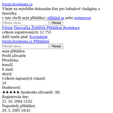
forum.hooligans.cz
Vítejte na největším diskusním fóru pro fotbalové chuligány a
fanoušky.
v tuto chvíli nejsi přihlášen |
přihlásit se
nebo
registrovat
Hledat
Fórum
Tipovačka
Žebříček
Přihlášení
Registrace
celkem registrovaných:
12 753
další rundu platí:
Kevindeete
forum.hooligans.cz
Přihlášení
Hledat
nejsi přihlášen
Profil uživatele
Přezdívka:
honzII.
E-mail:
skrytý
Celkem napsaných vzkazů:
24
Hodnocení:
★★★★★
(hodnotilo uživatelů: 38)
Registrován dne:
25. 10. 2004 12:02
Naposledy přihlášen:
29. 5. 2005 18:43