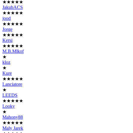
★★★★★
JakubACS
★★★★★
jood
★★★★★
Jorge
★★★★★
Kersi
★★★★★
M.B.Mlkof
★
kloz
★
Kure
★★★★★
Lanciatore
★
LEEDS
★★★★★
Looky
★
Mahony88
★★★★★
Maly Jarek