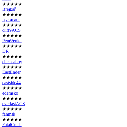
★★★★★
Brejkař
★★★★★
.хулиган.
★★★★★
cliff9ACS
★★★★★
Peněženka
★★★★★
DR
★★★★★
chelseaboy
★★★★★
EastEnder
★★★★★
eastside44
★★★★★
edemsko
★★★★★
everlastACS
★★★★★
fanmsk
★★★★★
FatalCrash