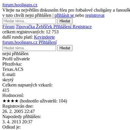
forum.hooligans.cz
Vítejte na největším diskusním fóru pro fotbalové chuligány a fanouš
v tuto chvíli nejsi přihlášen |
přihlásit se
nebo
registrovat
Hledat
Fórum
Tipovačka
Žebříček
Přihlášení
Registrace
celkem registrovaných:
12 753
další rundu platí:
Kevindeete
forum.hooligans.cz
Přihlášení
Hledat
nejsi přihlášen
Profil uživatele
Přezdívka:
Texas.ACS
E-mail:
skrytý
Celkem napsaných vzkazů:
415
Hodnocení:
★★★★
(hodnotilo uživatelů: 104)
Registrován dne:
26. 2. 2005 22:47
Naposledy přihlášen:
3. 4. 2013 20:37
Odkud je: