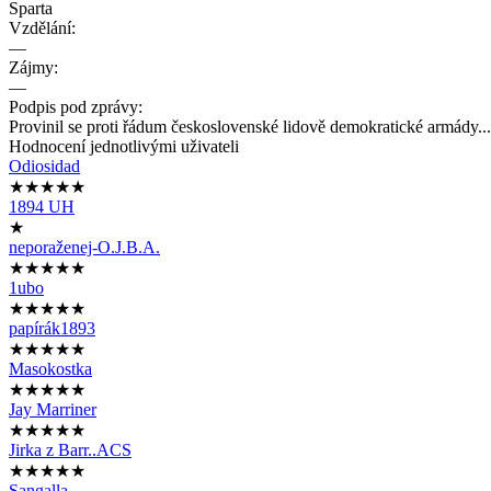
Sparta
Vzdělání:
—
Zájmy:
—
Podpis pod zprávy:
Provinil se proti řádum československé lidově demokratické armády... 
Hodnocení jednotlivými uživateli
Odiosidad
★★★★★
1894 UH
★
neporaženej-O.J.B.A.
★★★★★
1ubo
★★★★★
papírák1893
★★★★★
Masokostka
★★★★★
Jay Marriner
★★★★★
Jirka z Barr..ACS
★★★★★
Sangalla