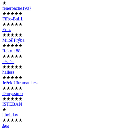
★
fenerbache1907
★★★★★
FiRe-BaLL
★★★★★
Fritz
★★★★★
Miloš Frýba
★★★★★
Rekrut 88
★★★★★
=^..^=
★★★★★
halless
★★★★★
Ježek.Ultramaniacs
★★★★★
Danyssimo
★★★★★
ISTEBAN
★
j.holiday
★★★★★
Jaja