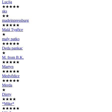
Lucija
★★★★★
sks
★★
madeinpressburg
★★★★★
Malá Tygřice
★
maly patko
★★★★★
Deda pankac
★
M. from B.K.
★★★★★
Martyn
★★★★★
Medvědice
★★★★★
Merda
★
Dirrty
★★★★
*Mike*
★★★★★