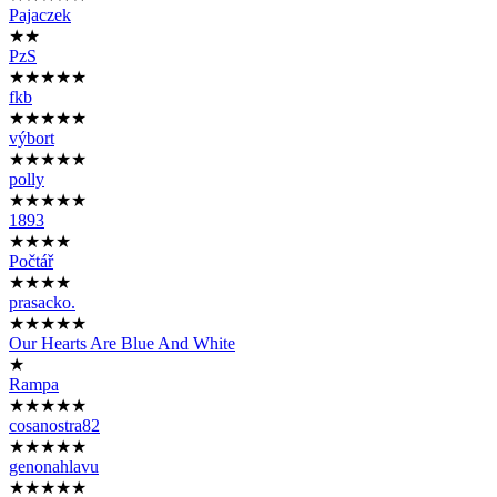
Pajaczek
★★
PzS
★★★★★
fkb
★★★★★
výbort
★★★★★
polly
★★★★★
1893
★★★★
Počtář
★★★★
prasacko.
★★★★★
Our Hearts Are Blue And White
★
Rampa
★★★★★
cosanostra82
★★★★★
genonahlavu
★★★★★