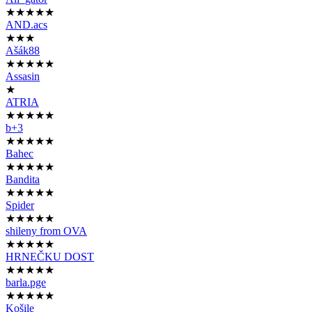
★★★★★
AND.acs
★★★
Ašák88
★★★★★
Assasin
★
ATRIA
★★★★★
b+3
★★★★★
Bahec
★★★★★
Bandita
★★★★★
Spider
★★★★★
shileny from OVA
★★★★★
HRNEČKU DOST
★★★★★
barla.pge
★★★★★
Košile