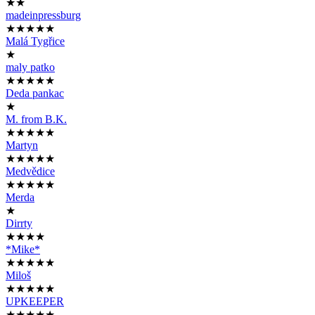
★★
madeinpressburg
★★★★★
Malá Tygřice
★
maly patko
★★★★★
Deda pankac
★
M. from B.K.
★★★★★
Martyn
★★★★★
Medvědice
★★★★★
Merda
★
Dirrty
★★★★
*Mike*
★★★★★
Miloš
★★★★★
UPKEEPER
★★★★★