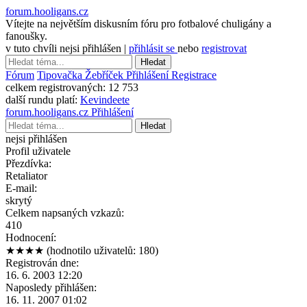
forum.hooligans.cz
Vítejte na největším diskusním fóru pro fotbalové chuligány a
fanoušky.
v tuto chvíli nejsi přihlášen |
přihlásit se
nebo
registrovat
Hledat
Fórum
Tipovačka
Žebříček
Přihlášení
Registrace
celkem registrovaných:
12 753
další rundu platí:
Kevindeete
forum.hooligans.cz
Přihlášení
Hledat
nejsi přihlášen
Profil uživatele
Přezdívka:
Retaliator
E-mail:
skrytý
Celkem napsaných vzkazů:
410
Hodnocení:
★★★★
(hodnotilo uživatelů: 180)
Registrován dne:
16. 6. 2003 12:20
Naposledy přihlášen:
16. 11. 2007 01:02