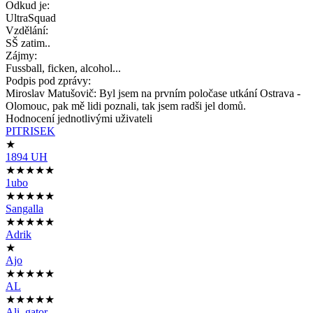
Odkud je:
UltraSquad
Vzdělání:
SŠ zatim..
Zájmy:
Fussball, ficken, alcohol...
Podpis pod zprávy:
Miroslav Matušovič: Byl jsem na prvním poločase utkání Ostrava -
Olomouc, pak mě lidi poznali, tak jsem radši jel domů.
Hodnocení jednotlivými uživateli
PITRISEK
★
1894 UH
★★★★★
1ubo
★★★★★
Sangalla
★★★★★
Adrik
★
Ajo
★★★★★
AL
★★★★★
Ali_gator