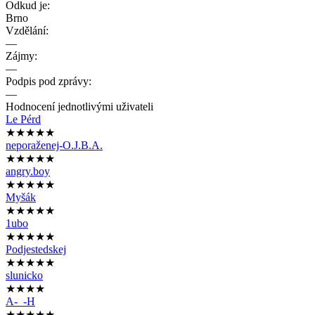
Odkud je:
Brno
Vzdělání:
—
Zájmy:
—
Podpis pod zprávy:
—
Hodnocení jednotlivými uživateli
Le Pérd
★★★★★
neporaženej-O.J.B.A.
★★★★★
angry.boy
★★★★★
Myšák
★★★★★
1ubo
★★★★★
Podjestedskej
★★★★★
slunicko
★★★★
A-_-H
★★★★★