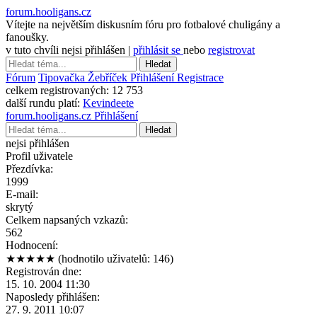
forum.hooligans.cz
Vítejte na největším diskusním fóru pro fotbalové chuligány a
fanoušky.
v tuto chvíli nejsi přihlášen |
přihlásit se
nebo
registrovat
Hledat
Fórum
Tipovačka
Žebříček
Přihlášení
Registrace
celkem registrovaných:
12 753
další rundu platí:
Kevindeete
forum.hooligans.cz
Přihlášení
Hledat
nejsi přihlášen
Profil uživatele
Přezdívka:
1999
E-mail:
skrytý
Celkem napsaných vzkazů:
562
Hodnocení:
★★★★★
(hodnotilo uživatelů: 146)
Registrován dne:
15. 10. 2004 11:30
Naposledy přihlášen:
27. 9. 2011 10:07