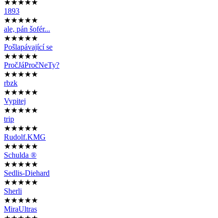
★★★★★
1893
★★★★★
ale, pán šofér...
★★★★★
Pošlapávající se
★★★★★
PročJáPročNeTy?
★★★★★
rbzk
★★★★★
Vypitej
★★★★★
trip
★★★★★
Rudolf.KMG
★★★★★
Schulda ®
★★★★★
Sedlis-Diehard
★★★★★
Sherli
★★★★★
MiraUltras