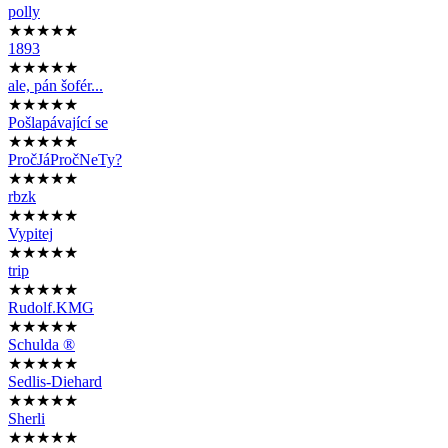
polly
★★★★★
1893
★★★★★
ale, pán šofér...
★★★★★
Pošlapávající se
★★★★★
PročJáPročNeTy?
★★★★★
rbzk
★★★★★
Vypitej
★★★★★
trip
★★★★★
Rudolf.KMG
★★★★★
Schulda ®
★★★★★
Sedlis-Diehard
★★★★★
Sherli
★★★★★