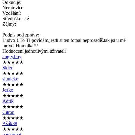
Odkud je:
Neratovice
Vzdělání:
Středoškolské
Zájmy:
—
Podpis pod zprávy:
Ludvo!!!To TI povídám,jestli si ten fotbal neprosadíš,tak jsi u mě
mrtvej Homolka!!!
Hodnocení jednotlivými uživateli
angry.boy
★★★★★
Skier
★★★★★
slunicko
★★★★★
Jezko
★★★★★
Adrik
★★★★★
Citron
★★★★★
Ašák88
★★★★★
bankomat