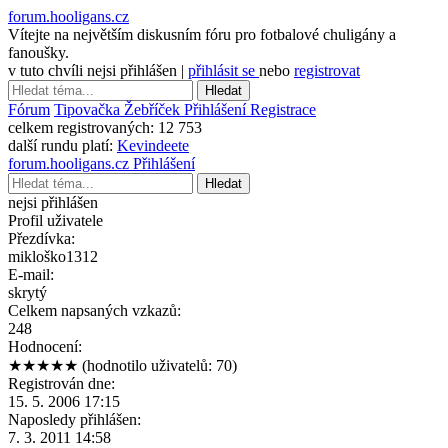
forum.hooligans.cz
Vítejte na největším diskusním fóru pro fotbalové chuligány a
fanoušky.
v tuto chvíli nejsi přihlášen |
přihlásit se
nebo
registrovat
Hledat
Fórum
Tipovačka
Žebříček
Přihlášení
Registrace
celkem registrovaných:
12 753
další rundu platí:
Kevindeete
forum.hooligans.cz
Přihlášení
Hledat
nejsi přihlášen
Profil uživatele
Přezdívka:
mikloško1312
E-mail:
skrytý
Celkem napsaných vzkazů:
248
Hodnocení:
★★★★★
(hodnotilo uživatelů: 70)
Registrován dne:
15. 5. 2006 17:15
Naposledy přihlášen:
7. 3. 2011 14:58